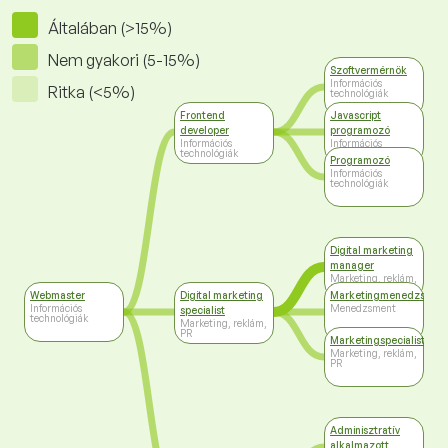
Általában (>15%)
Nem gyakori (5-15%)
Szoftvermérnök
Információs
Ritka (<5%)
technológiák
Frontend
Javascript
developer
programozó
Információs
Információs
technológiák
technológiák
Programozó
Információs
technológiák
Digital marketing
manager
Marketing, reklám,
PR
Webmaster
Digital marketing
Marketingmenedzser
Információs
Menedzsment
specialist
technológiák
Marketing, reklám,
PR
Marketingspecialista
Marketing, reklám,
PR
Adminisztratív
alkalmazott