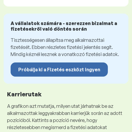
A vállalatok számára - szerezzen bizalmat a
fizetésekről való döntés során
Tisztességesen állapítsa meg alkalmazottai
fizetését. Ebben részletes fizetési jelentés segít.
Mindig kéznél lesznek a vonatkozó fizetési adatok.
Próbálja ki a Fizetés eszközt ingyen
Karrierutak
A grafikon azt mutatja, milyen utat járhatnak be az
alkalmazottak leggyakrabban karrierjük során az adott
pozícióból. Kattints a pozíció nevére, hogy
részletesebben megismerd a fizetési adatokat