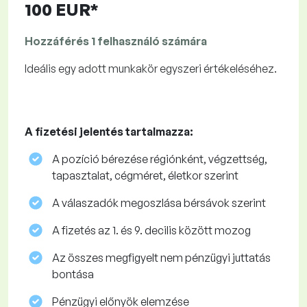
100 EUR*
Hozzáférés 1 felhasználó számára
Ideális egy adott munkakör egyszeri értékeléséhez.
A fizetési jelentés tartalmazza:
A pozíció bérezése régiónként, végzettség,
tapasztalat, cégméret, életkor szerint
A válaszadók megoszlása ​​bérsávok szerint
A fizetés az 1. és 9. decilis között mozog
Az összes megfigyelt nem pénzügyi juttatás
bontása
Pénzügyi előnyök elemzése