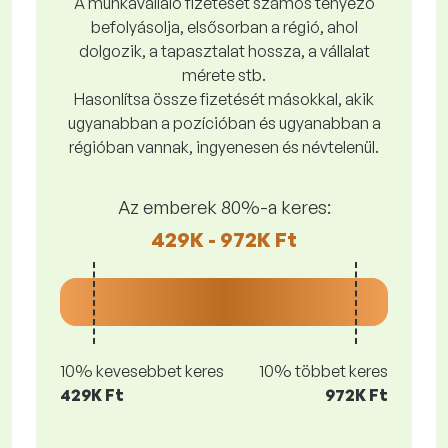
A munkavállaló fizetését számos tényező
befolyásolja, elsősorban a régió, ahol
dolgozik, a tapasztalat hossza, a vállalat
mérete stb.
Hasonlítsa össze fizetését másokkal, akik
ugyanabban a pozícióban és ugyanabban a
régióban vannak, ingyenesen és névtelenül.
Az emberek 80%-a keres:
429K - 972K Ft
10% kevesebbet keres
10% többet keres
429K Ft
972K Ft