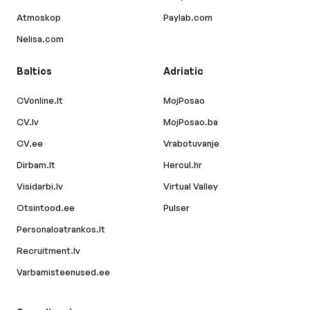
Atmoskop
Paylab.com
Nelisa.com
Baltics
Adriatic
CVonline.lt
MojPosao
CV.lv
MojPosao.ba
CV.ee
Vrabotuvanje
Dirbam.lt
Hercul.hr
Visidarbi.lv
Virtual Valley
Otsintood.ee
Pulser
Personaloatrankos.lt
Recruitment.lv
Varbamisteenused.ee