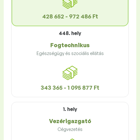
428 652 - 972 486 Ft
448. hely
Fogtechnikus
Egészségügy és szociális ellátás
343 365 - 1 095 877 Ft
1. hely
Vezérigazgató
Cégvezetés