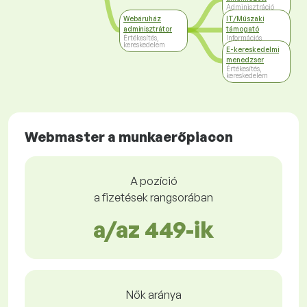
Adminisztráció
Webáruház
IT/Műszaki
adminisztrátor
támogató
Értékesítés,
Információs
kereskedelem
technológiák
E-kereskedelmi
menedzser
Értékesítés,
kereskedelem
Webmaster a munkaerőpiacon
A pozíció
a fizetések rangsorában
a/az 449-ik
Nők aránya