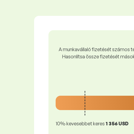
A munkavállaló fizetését számos tén
Hasonlítsa össze fizetését mások
10% kevesebbet keres
1 356 USD