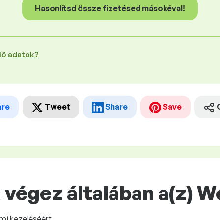
Hasonlítsd össze fizetésed másokéval!
plő adatok?
are
Tweet
Share
Save
 végez általában a(z) 
lmi kezeléséért.