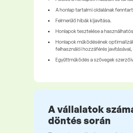
A honlap tartalmi oldalának fenntartá
Felmerülő hibák kijavítása.
Honlapok tesztelése a használható
Honlapok működésének optimalizálá
felhasználói hozzáférés javításával, 
Együttműködés a szövegek szerzőive
A vállalatok számá
döntés során