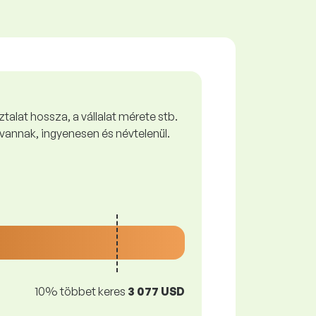
talat hossza, a vállalat mérete stb.
vannak, ingyenesen és névtelenül.
10% többet keres
3 077 USD