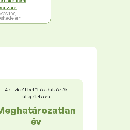
ereskedelmi
nedzser
ékesítés,
eskedelem
A pozíciót betöltő adatközlők
átlagéletkora
Meghatározatlan
év