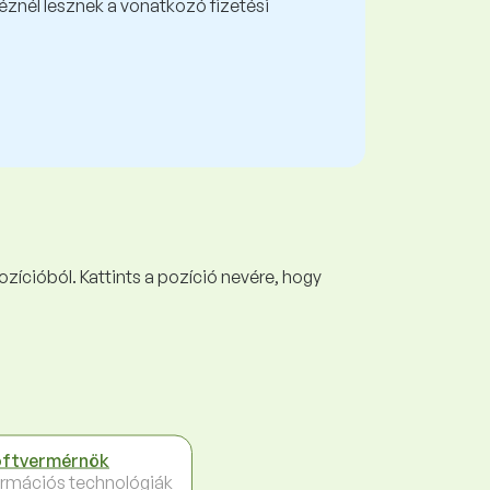
kéznél lesznek a vonatkozó fizetési
ozícióból. Kattints a pozíció nevére, hogy
ftvermérnök
ormációs technológiák