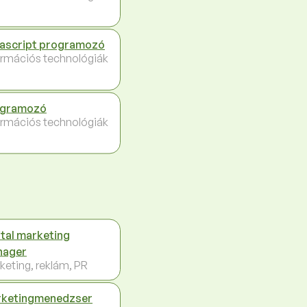
ascript programozó
ormációs technológiák
ogramozó
ormációs technológiák
ital marketing
nager
keting, reklám, PR
ketingmenedzser