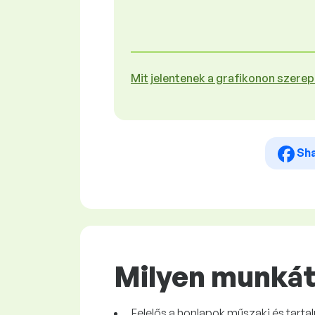
Mit jelentenek a grafikonon szere
Sh
Milyen munkát
Felelős a honlapok műszaki és tarta