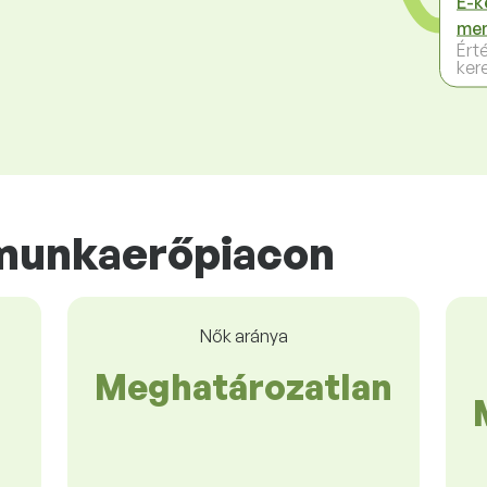
E-k
me
Ért
ker
munkaerőpiacon
Nők aránya
Meghatározatlan