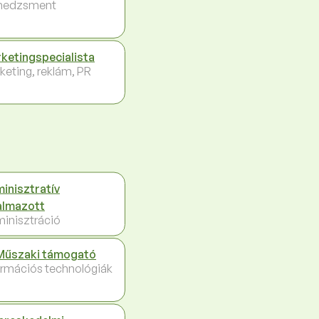
nedzsment
ketingspecialista
keting, reklám, PR
inisztratív
almazott
inisztráció
Műszaki támogató
ormációs technológiák