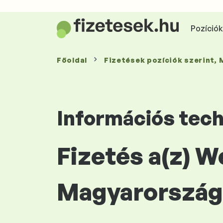
Pozíciók 
Főoldal
Fizetések
pozíciók szerint
,
Információs tec
Fizetés a(z) 
Magyarország 