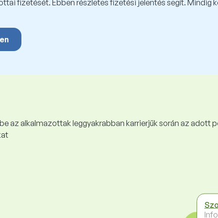
tai fizetését. Ebben részletes fizetési jelentés segít. Mindig 
yen
 be az alkalmazottak leggyakrabban karrierjük során az adott p
kat
Szo
Inf