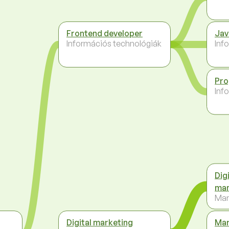
Frontend developer
Jav
Információs technológiák
Inf
Pr
Inf
Dig
ma
Mar
Digital marketing
Mar