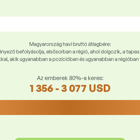
Magyarország havi bruttó átlagbére:
yező befolyásolja, elsősorban a régió, ahol dolgozik, a tapasz
kal, akik ugyanabban a pozícióban és ugyanabban a régióban 
Az emberek 80%-a keres:
1 356 - 3 077 USD