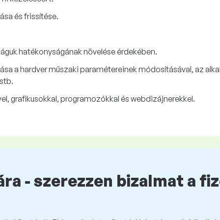
sa és frissítése.
ságuk hatékonyságának növelése érdekében.
sa a hardver műszaki paramétereinek módosításával, az alka
stb.
l, grafikusokkal, programozókkal és webdizájnerekkel.
ra - szerezzen bizalmat a fi