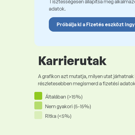
Tisztességesen állapítsa meg alkalmazot
adatok.
Próbálja ki a Fizetés eszközt ing
Karrierutak
A grafikon azt mutatja, milyen utat járhatnak
részletesebben megismerd a fizetési adato
Általában (>15%)
Nem gyakori (5-15%)
Ritka (<5%)