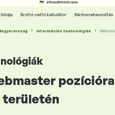
#StandWithUkraine
listája
Bruttó-nettó kalkulátor
Bérösszehasonlítás
 Magyarország
Információs technológiák
Webmas
hnológiák
Webmaster pozícióra
területén