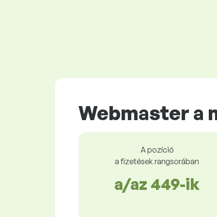
Webmaster a 
A pozíció
a fizetések rangsorában
a/az 449-ik