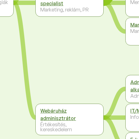
giák
Me
specialist
Marketing, reklám, PR
Mar
Mar
Adm
alk
Adm
Webáruház
IT/
Inf
adminisztrátor
Értékesítés,
kereskedelem