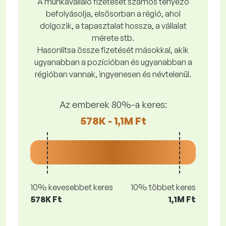
A munkavállaló fizetését számos tényező
befolyásolja, elsősorban a régió, ahol
dolgozik, a tapasztalat hossza, a vállalat
mérete stb.
Hasonlítsa össze fizetését másokkal, akik
ugyanabban a pozícióban és ugyanabban a
régióban vannak, ingyenesen és névtelenül.
Az emberek 80%-a keres:
578K - 1,1M Ft
10% kevesebbet keres
10% többet keres
578K Ft
1,1M Ft