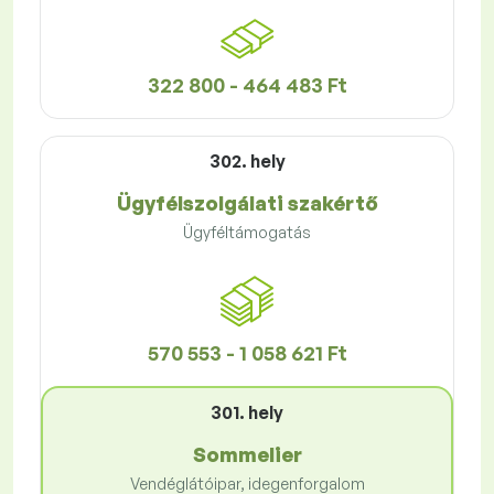
322 800 - 464 483 Ft
302. hely
Ügyfélszolgálati szakértő
Ügyféltámogatás
570 553 - 1 058 621 Ft
301. hely
Sommelier
Vendéglátóipar, idegenforgalom