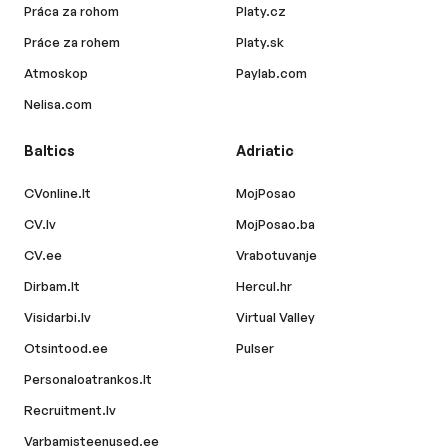
Práca za rohom
Platy.cz
Práce za rohem
Platy.sk
Atmoskop
Paylab.com
Nelisa.com
Baltics
Adriatic
CVonline.lt
MojPosao
CV.lv
MojPosao.ba
CV.ee
Vrabotuvanje
Dirbam.lt
Hercul.hr
Visidarbi.lv
Virtual Valley
Otsintood.ee
Pulser
Personaloatrankos.lt
Recruitment.lv
Varbamisteenused.ee