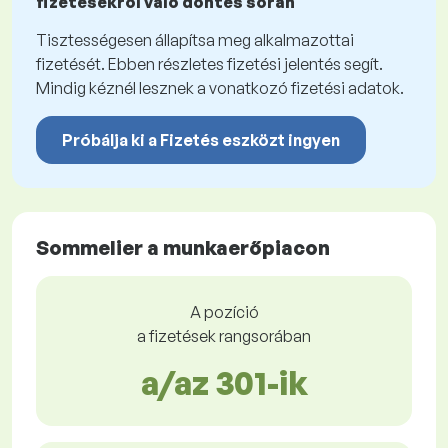
fizetésekről való döntés során
Tisztességesen állapítsa meg alkalmazottai
fizetését. Ebben részletes fizetési jelentés segít.
Mindig kéznél lesznek a vonatkozó fizetési adatok.
Próbálja ki a Fizetés eszközt ingyen
Sommelier a munkaerőpiacon
A pozíció
a fizetések rangsorában
a/az 301-ik