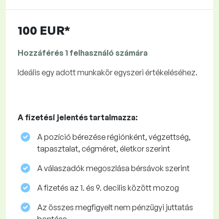
100 EUR*
Hozzáférés 1 felhasználó számára
Ideális egy adott munkakör egyszeri értékeléséhez.
A fizetési jelentés tartalmazza:
A pozíció bérezése régiónként, végzettség,
tapasztalat, cégméret, életkor szerint
A válaszadók megoszlása ​​bérsávok szerint
A fizetés az 1. és 9. decilis között mozog
Az összes megfigyelt nem pénzügyi juttatás