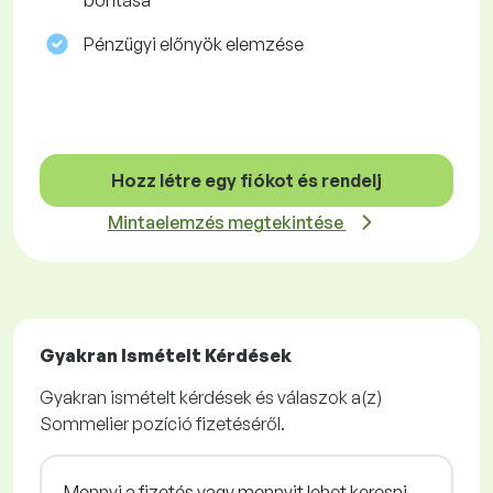
bontása
Pénzügyi előnyök elemzése
Hozz létre egy fiókot és rendelj
Mintaelemzés megtekintése
Gyakran Ismételt Kérdések
Gyakran ismételt kérdések és válaszok a(z)
Sommelier pozíció fizetéséről.
Mennyi a fizetés vagy mennyit lehet keresni