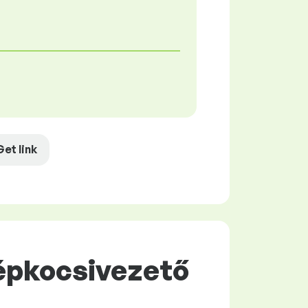
Get link
Gépkocsivezető