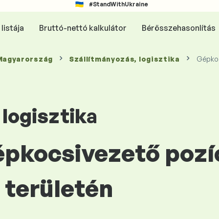
#StandWithUkraine
listája
Bruttó-nettó kalkulátor
Bérösszehasonlítás
 Magyarország
Szállítmányozás, logisztika
Gépko
 logisztika
Gépkocsivezető pozí
területén