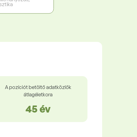
sztika
A pozíciót betöltő adatközlők
átlagéletkora
45 év