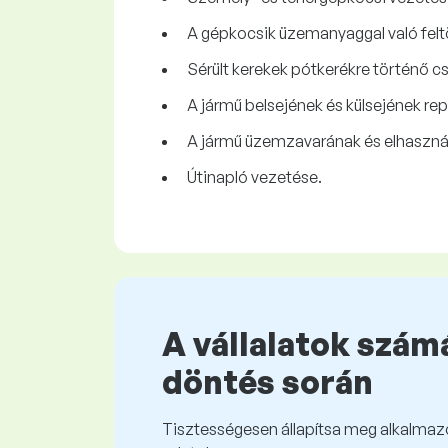
A gépkocsik üzemanyaggal való felt
Sérült kerekek pótkerékre történő cs
A jármű belsejének és külsejének rep
A jármű üzemzavarának és elhasznál
Útinapló vezetése.
A vállalatok számá
döntés során
Tisztességesen állapítsa meg alkalmazot