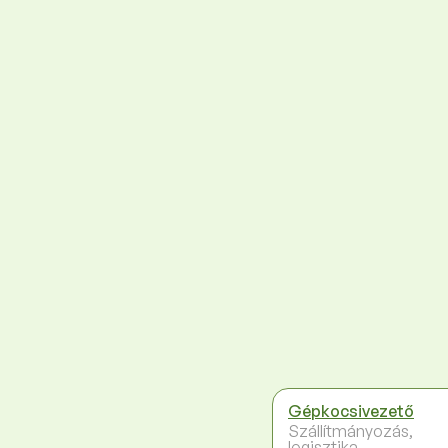
Gépkocsivezető
Szállítmányozás,
logisztika