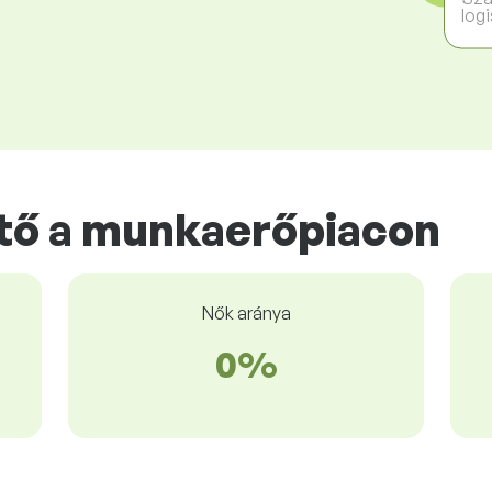
logi
tő a munkaerőpiacon
Nők aránya
0%