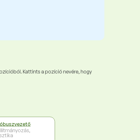
ozícióból. Kattints a pozíció nevére, hogy
óbuszvezető
llítmányozás,
sztika