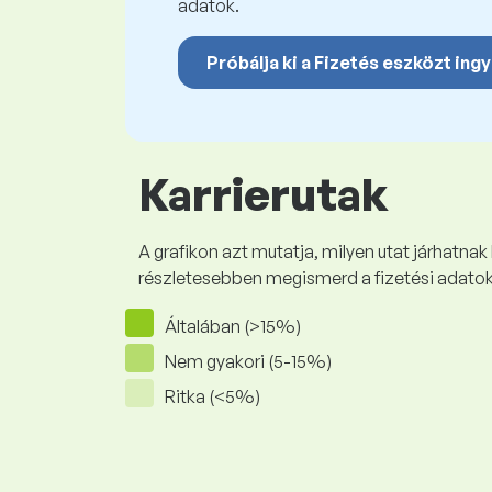
adatok.
Próbálja ki a Fizetés eszközt ing
Karrierutak
A grafikon azt mutatja, milyen utat járhatnak
részletesebben megismerd a fizetési adato
Általában (>15%)
Nem gyakori (5-15%)
Ritka (<5%)