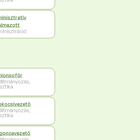
inisztratív
almazott
inisztráció
ionsofőr
llítmányozás,
sztika
kocsivezető
llítmányozás,
sztika
goncavezető
llítmányozás,