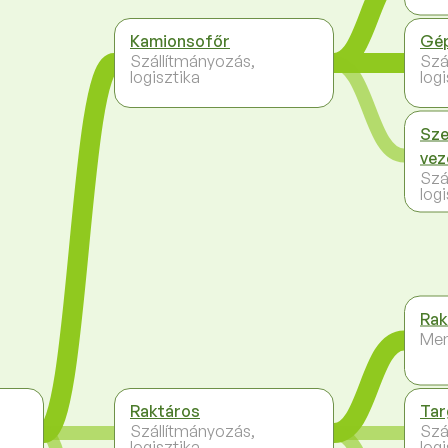
Kamionsofőr
Gép
Szállítmányozás,
Szá
logisztika
logi
Sze
vez
Szá
logi
Rak
Me
Raktáros
Tar
Szállítmányozás,
Szá
logisztika
logi