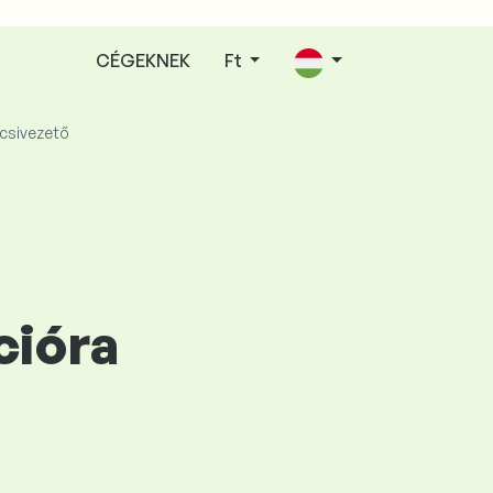
CÉGEKNEK
Ft
csivezető
cióra