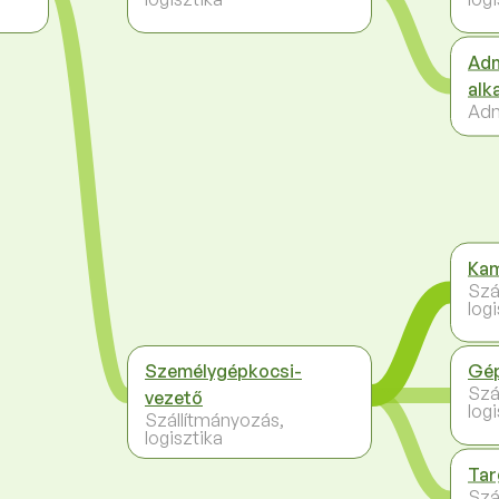
Adm
alk
Adm
Kam
Szá
logi
Személygépkocsi-
Gép
Szá
vezető
logi
Szállítmányozás,
logisztika
Tar
Szá