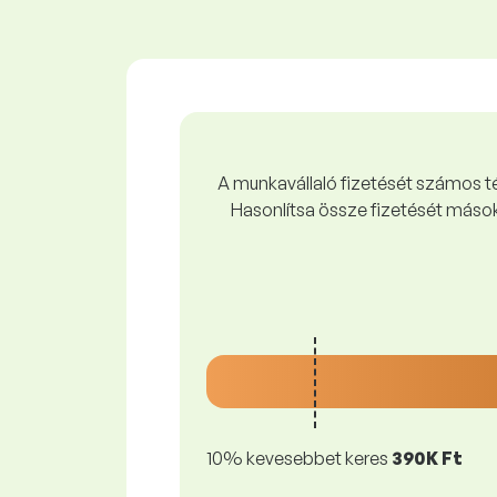
A munkavállaló fizetését számos tén
Hasonlítsa össze fizetését mások
10% kevesebbet keres
390K Ft