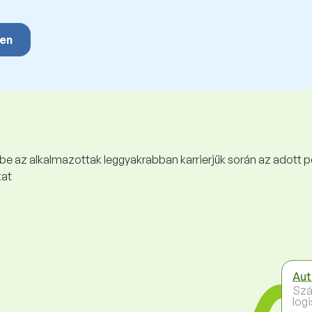
yen
 be az alkalmazottak leggyakrabban karrierjük során az adott p
kat
Aut
Szá
logi