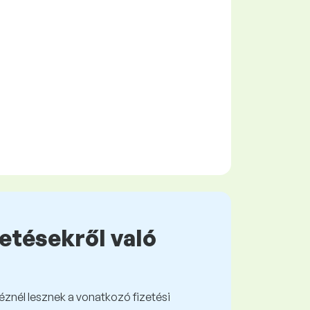
zetésekről való
kéznél lesznek a vonatkozó fizetési