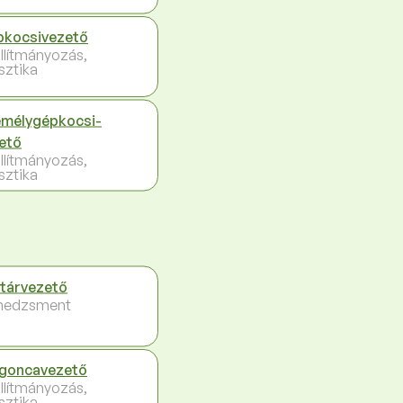
kocsivezető
llítmányozás,
sztika
mélygépkocsi-
ető
llítmányozás,
sztika
tárvezető
nedzsment
goncavezető
llítmányozás,
sztika