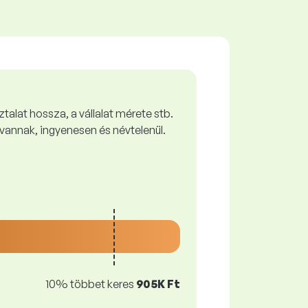
talat hossza, a vállalat mérete stb.
vannak, ingyenesen és névtelenül.
10% többet keres
905K Ft