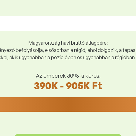
Magyarország havi bruttó átlagbére:
yező befolyásolja, elsősorban a régió, ahol dolgozik, a tapasz
kal, akik ugyanabban a pozícióban és ugyanabban a régióban 
Az emberek 80%-a keres:
390K - 905K Ft