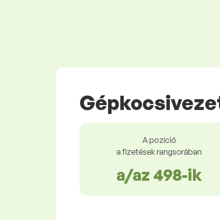
Gépkocsiveze
A pozíció
a fizetések rangsorában
a/az 498-ik