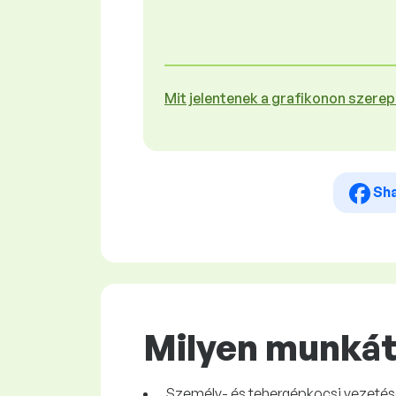
Mit jelentenek a grafikonon szere
Sh
Milyen munkát
Személy- és tehergépkocsi vezetése s