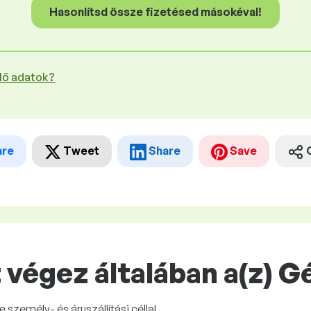
Hasonlítsd össze fizetésed másokéval!
plő adatok?
are
Tweet
Share
Save
 végez általában a(z) 
zemély- és áruszállítási céllal.