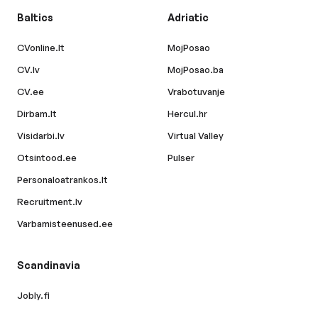
Baltics
Adriatic
CVonline.lt
MojPosao
CV.lv
MojPosao.ba
CV.ee
Vrabotuvanje
Dirbam.lt
Hercul.hr
Visidarbi.lv
Virtual Valley
Otsintood.ee
Pulser
Personaloatrankos.lt
Recruitment.lv
Varbamisteenused.ee
Scandinavia
Jobly.fi