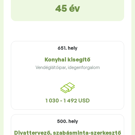
45 év
651. hely
Konyhai kisegítő
Vendéglátóipar, idegenforgalom
1 030 - 1 492 USD
500. hely
Divattervező, szabásminta-szerkesztő