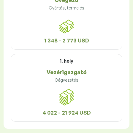
Üvegező
Gyártás, termelés
1 348 - 2 773 USD
1. hely
Vezérigazgató
Cégvezetés
4 022 - 21 924 USD