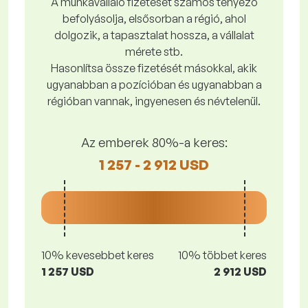
A munkavállaló fizetését számos tényező
befolyásolja, elsősorban a régió, ahol
dolgozik, a tapasztalat hossza, a vállalat
mérete stb.
Hasonlítsa össze fizetését másokkal, akik
ugyanabban a pozícióban és ugyanabban a
régióban vannak, ingyenesen és névtelenül.
Az emberek 80%-a keres:
1 257 - 2 912 USD
10% kevesebbet keres
10% többet keres
1 257 USD
2 912 USD