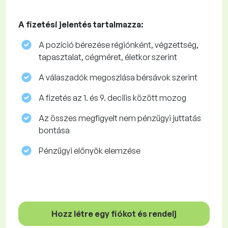
A fizetési jelentés tartalmazza:
A pozíció bérezése régiónként, végzettség,
tapasztalat, cégméret, életkor szerint
A válaszadók megoszlása ​​bérsávok szerint
A fizetés az 1. és 9. decilis között mozog
Az összes megfigyelt nem pénzügyi juttatás
bontása
Pénzügyi előnyök elemzése
Hozz létre egy fiókot és rendelj