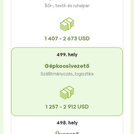
Bőr-, textil- és ruhaipar
1 407 - 2 673 USD
499. hely
Gépkocsivezető
Szállítmányozás, logisztika
1 257 - 2 912 USD
498. hely