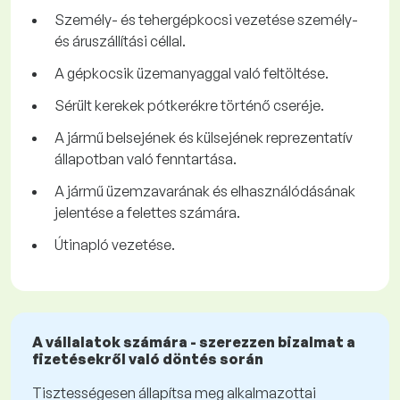
Személy- és tehergépkocsi vezetése személy-
és áruszállítási céllal.
A gépkocsik üzemanyaggal való feltöltése.
Sérült kerekek pótkerékre történő cseréje.
A jármű belsejének és külsejének reprezentatív
állapotban való fenntartása.
A jármű üzemzavarának és elhasználódásának
jelentése a felettes számára.
Útinapló vezetése.
A vállalatok számára - szerezzen bizalmat a
fizetésekről való döntés során
Tisztességesen állapítsa meg alkalmazottai