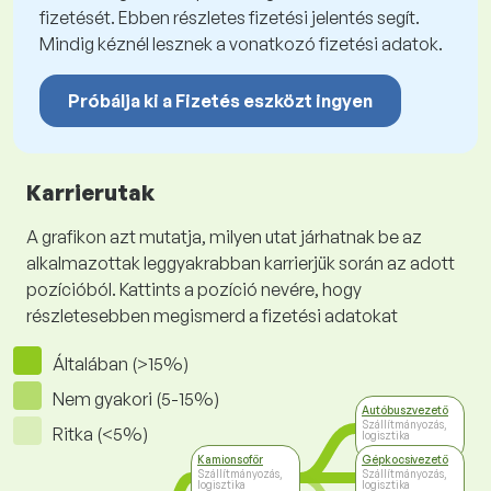
fizetését. Ebben részletes fizetési jelentés segít.
Mindig kéznél lesznek a vonatkozó fizetési adatok.
Próbálja ki a Fizetés eszközt ingyen
Karrierutak
A grafikon azt mutatja, milyen utat járhatnak be az
alkalmazottak leggyakrabban karrierjük során az adott
pozícióból. Kattints a pozíció nevére, hogy
részletesebben megismerd a fizetési adatokat
Általában (>15%)
Nem gyakori (5-15%)
Autóbuszvezető
Szállítmányozás,
Ritka (<5%)
logisztika
Kamionsofőr
Gépkocsivezető
Szállítmányozás,
Szállítmányozás,
logisztika
logisztika