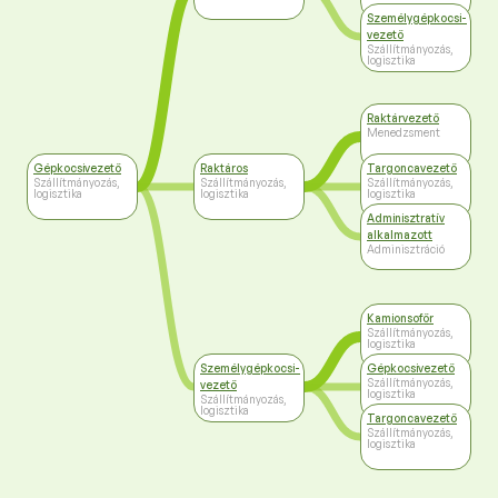
Személygépkocsi-
vezető
Szállítmányozás,
logisztika
Raktárvezető
Menedzsment
Gépkocsivezető
Raktáros
Targoncavezető
Szállítmányozás,
Szállítmányozás,
Szállítmányozás,
logisztika
logisztika
logisztika
Adminisztratív
alkalmazott
Adminisztráció
Kamionsofőr
Szállítmányozás,
logisztika
Személygépkocsi-
Gépkocsivezető
Szállítmányozás,
vezető
logisztika
Szállítmányozás,
logisztika
Targoncavezető
Szállítmányozás,
logisztika