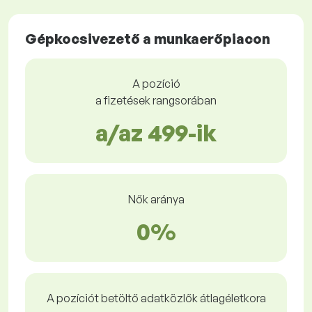
Gépkocsivezető a munkaerőpiacon
A pozíció
a fizetések rangsorában
a/az 499-ik
Nők aránya
0%
A pozíciót betöltő adatközlők átlagéletkora