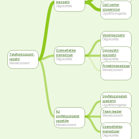
igazgató
Call center
Cégvezetés
szupervízor
Ügyféltámogatás
Vezérigazgató
Cégvezetés
Üzemeltetési
Ügyvezető
Telefonközpont-
menedzser
igazgató
vezető
Cégvezetés
Cégvezetés
Menedzsment
Projektmenedzser
Menedzsment
Ügyfélszolgálati
szakértő
Ügyféltámogatás
Az
Team leader
Menedzsment
ügyfélszolgálat
vezetője
Menedzsment
Üzemeltetési
menedzser
Cégvezetés