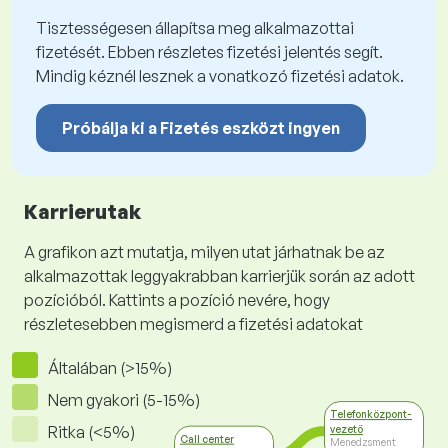
Tisztességesen állapítsa meg alkalmazottai
fizetését. Ebben részletes fizetési jelentés segít.
Mindig kéznél lesznek a vonatkozó fizetési adatok.
Próbálja ki a Fizetés eszközt ingyen
Karrierutak
A grafikon azt mutatja, milyen utat járhatnak be az
alkalmazottak leggyakrabban karrierjük során az adott
pozícióból. Kattints a pozíció nevére, hogy
részletesebben megismerd a fizetési adatokat
Általában (>15%)
Nem gyakori (5-15%)
Telefonközpont-
Ritka (<5%)
vezető
Call center
Menedzsment