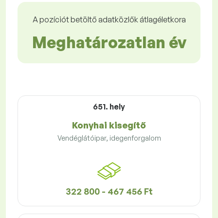
A pozíciót betöltő adatközlők átlagéletkora
Meghatározatlan év
651. hely
Konyhai kisegítő
Vendéglátóipar, idegenforgalom
322 800 - 467 456 Ft