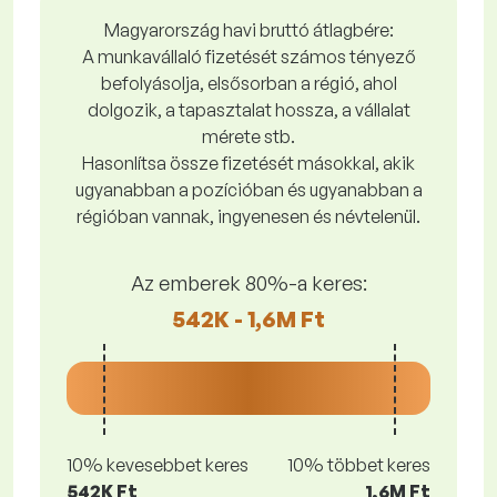
Magyarország havi bruttó átlagbére:
A munkavállaló fizetését számos tényező
befolyásolja, elsősorban a régió, ahol
dolgozik, a tapasztalat hossza, a vállalat
mérete stb.
Hasonlítsa össze fizetését másokkal, akik
ugyanabban a pozícióban és ugyanabban a
régióban vannak, ingyenesen és névtelenül.
Az emberek 80%-a keres:
542K - 1,6M Ft
10% kevesebbet keres
10% többet keres
542K Ft
1,6M Ft