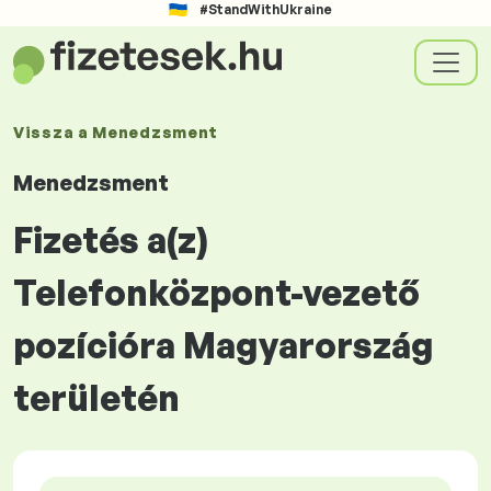
#StandWithUkraine
Vissza a
Menedzsment
Menedzsment
Fizetés a(z)
Telefonközpont-vezető
pozícióra Magyarország
területén