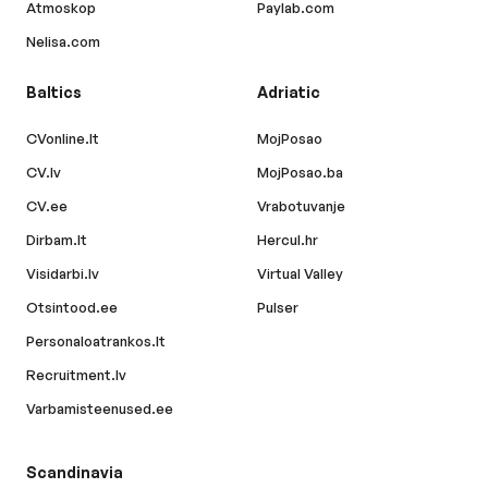
Atmoskop
Paylab.com
Nelisa.com
Baltics
Adriatic
CVonline.lt
MojPosao
CV.lv
MojPosao.ba
CV.ee
Vrabotuvanje
Dirbam.lt
Hercul.hr
Visidarbi.lv
Virtual Valley
Otsintood.ee
Pulser
Personaloatrankos.lt
Recruitment.lv
Varbamisteenused.ee
Scandinavia