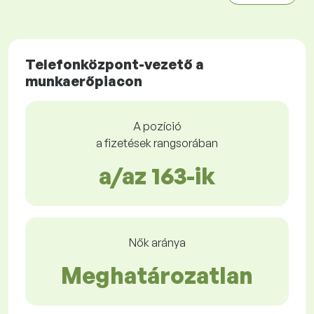
Telefonközpont-vezető a
munkaerőpiacon
A pozíció
a fizetések rangsorában
a/az 163-ik
Nők aránya
Meghatározatlan