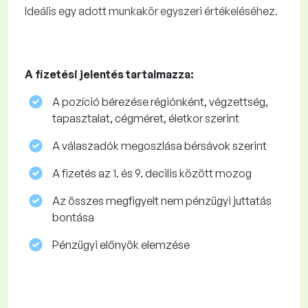
Ideális egy adott munkakör egyszeri értékeléséhez.
A fizetési jelentés tartalmazza:
A pozíció bérezése régiónként, végzettség,
tapasztalat, cégméret, életkor szerint
A válaszadók megoszlása ​​bérsávok szerint
A fizetés az 1. és 9. decilis között mozog
Az összes megfigyelt nem pénzügyi juttatás
bontása
Pénzügyi előnyök elemzése