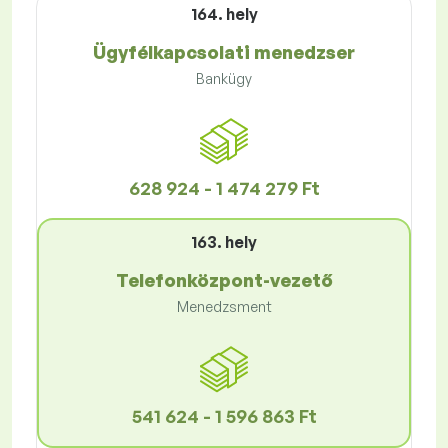
164. hely
Ügyfélkapcsolati menedzser
Bankügy
628 924 - 1 474 279 Ft
163. hely
Telefonközpont-vezető
Menedzsment
541 624 - 1 596 863 Ft