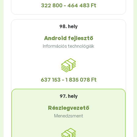
322 800 - 464 483 Ft
98. hely
Android fejlesztő
Információs technológiák
637 153 - 1 835 078 Ft
97. hely
Részlegvezető
Menedzsment