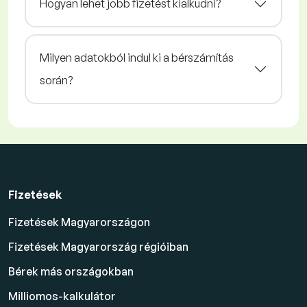
Hogyan lehet jobb fizetést kialkudni?
Milyen adatokból indul ki a bérszámítás
során?
Fizetések
Fizetések Magyarországon
Fizetések Magyarország régióiban
Bérek más országokban
Milliomos-kalkulátor