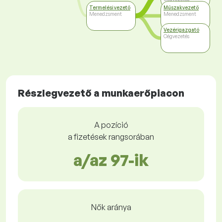
Termelési vezető
Műszakvezető
Menedzsment
Menedzsment
Vezérigazgató
Cégvezetés
Részlegvezető a munkaerőpiacon
A pozíció
a fizetések rangsorában
a/az 97-ik
Nők aránya