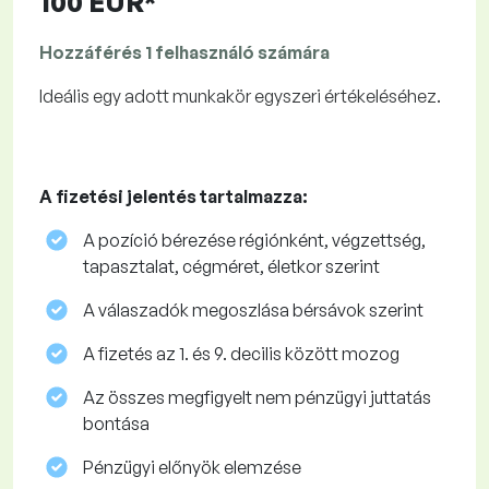
100 EUR*
Hozzáférés 1 felhasználó számára
Ideális egy adott munkakör egyszeri értékeléséhez.
A fizetési jelentés tartalmazza:
A pozíció bérezése régiónként, végzettség,
tapasztalat, cégméret, életkor szerint
A válaszadók megoszlása ​​bérsávok szerint
A fizetés az 1. és 9. decilis között mozog
Az összes megfigyelt nem pénzügyi juttatás
bontása
Pénzügyi előnyök elemzése