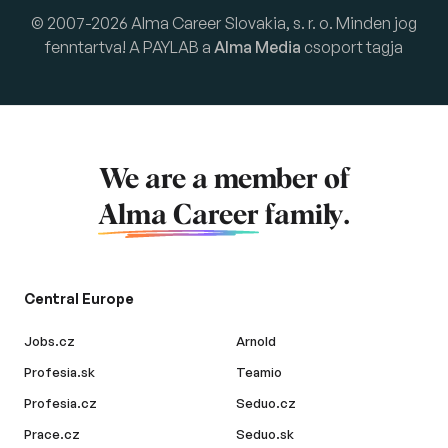
© 2007-2026 Alma Career Slovakia, s. r. o. Minden jog
fenntartva! A PAYLAB a
Alma Media
csoport tagja
We are a member of
Alma Career
family.
Central Europe
Jobs.cz
Arnold
Profesia.sk
Teamio
Profesia.cz
Seduo.cz
Prace.cz
Seduo.sk