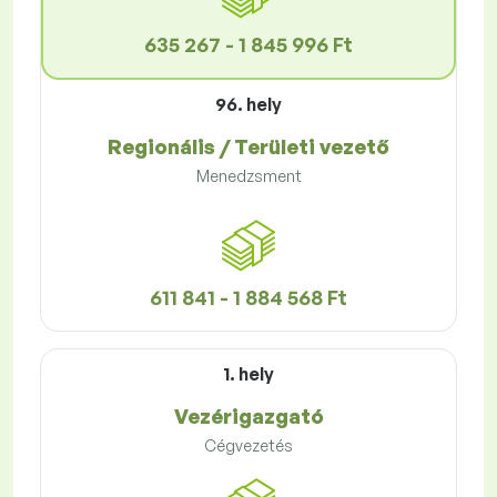
635 267 - 1 845 996 Ft
96. hely
Regionális / Területi vezető
Menedzsment
611 841 - 1 884 568 Ft
1. hely
Vezérigazgató
Cégvezetés