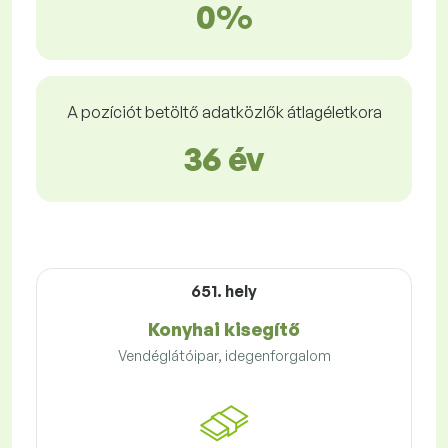
0%
A pozíciót betöltő adatközlők átlagéletkora
36 év
651. hely
Konyhai kisegítő
Vendéglátóipar, idegenforgalom