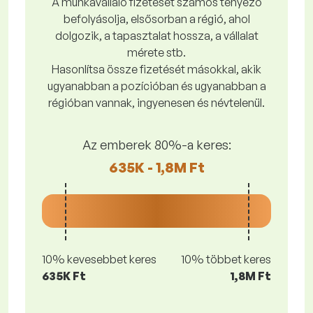
A munkavállaló fizetését számos tényező
befolyásolja, elsősorban a régió, ahol
dolgozik, a tapasztalat hossza, a vállalat
mérete stb.
Hasonlítsa össze fizetését másokkal, akik
ugyanabban a pozícióban és ugyanabban a
régióban vannak, ingyenesen és névtelenül.
Az emberek 80%-a keres:
635K - 1,8M Ft
10% kevesebbet keres
10% többet keres
635K Ft
1,8M Ft