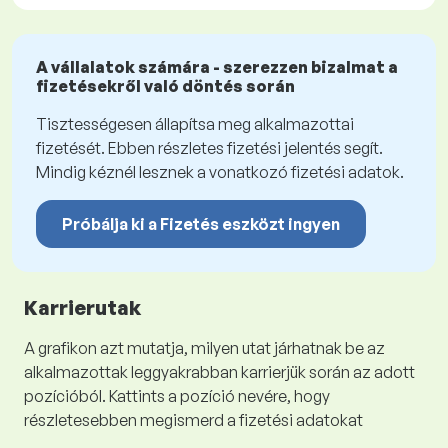
A vállalatok számára - szerezzen bizalmat a
fizetésekről való döntés során
Tisztességesen állapítsa meg alkalmazottai
fizetését. Ebben részletes fizetési jelentés segít.
Mindig kéznél lesznek a vonatkozó fizetési adatok.
Próbálja ki a Fizetés eszközt ingyen
Karrierutak
A grafikon azt mutatja, milyen utat járhatnak be az
alkalmazottak leggyakrabban karrierjük során az adott
pozícióból. Kattints a pozíció nevére, hogy
részletesebben megismerd a fizetési adatokat