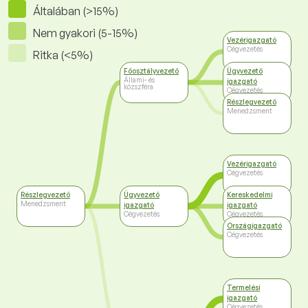
Általában (>15%)
Nem gyakori (5-15%)
Vezérigazgató
Cégvezetés
Ritka (<5%)
Főosztályvezető
Ügyvezető
Állami- és
igazgató
közszféra
Cégvezetés
Részlegvezető
Menedzsment
Vezérigazgató
Cégvezetés
Részlegvezető
Ügyvezető
Kereskedelmi
Menedzsment
igazgató
igazgató
Cégvezetés
Cégvezetés
Országigazgató
Cégvezetés
Termelési
igazgató
Cégvezetés