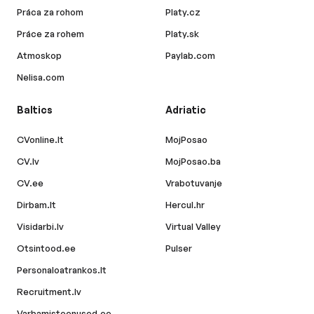
Práca za rohom
Platy.cz
Práce za rohem
Platy.sk
Atmoskop
Paylab.com
Nelisa.com
Baltics
Adriatic
CVonline.lt
MojPosao
CV.lv
MojPosao.ba
CV.ee
Vrabotuvanje
Dirbam.lt
Hercul.hr
Visidarbi.lv
Virtual Valley
Otsintood.ee
Pulser
Personaloatrankos.lt
Recruitment.lv
Varbamisteenused.ee