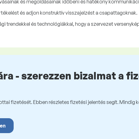
ihívásainak és megoldásainak időbeni és hatékony kommunikációj
ékelést és adjon konstruktív visszajelzést a csapattagoknak.
gi trendekkel és technológiákkal, hogy a szervezet versenyké
ra - szerezzen bizalmat a fi
tai fizetését. Ebben részletes fizetési jelentés segít. Mindig 
yen