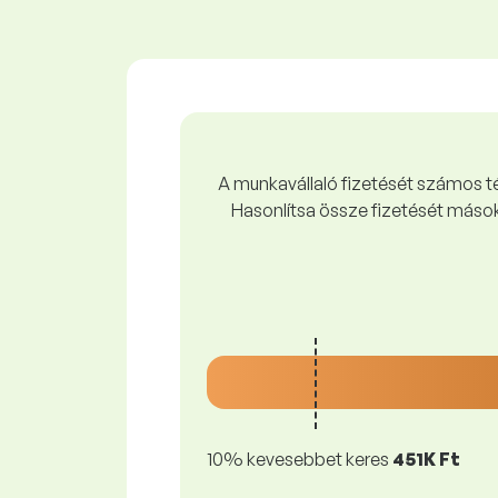
A munkavállaló fizetését számos tén
Hasonlítsa össze fizetését mások
10% kevesebbet keres
451K Ft