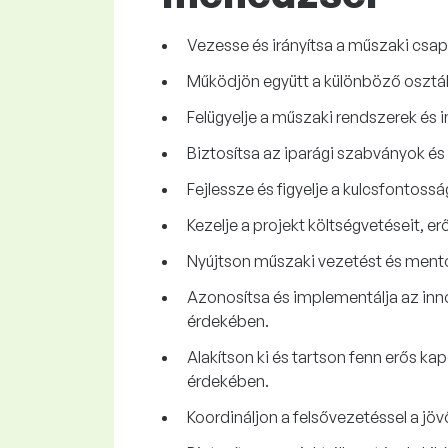
Vezesse és irányítsa a műszaki csap
Működjön együtt a különböző osztál
Felügyelje a műszaki rendszerek és i
Biztosítsa az iparági szabványok é
Fejlessze és figyelje a kulcsfonto
Kezelje a projekt költségvetéseit, 
Nyújtson műszaki vezetést és mentor
Azonosítsa és implementálja az inno
érdekében.
Alakítson ki és tartson fenn erős ka
érdekében.
Koordináljon a felsővezetéssel a j