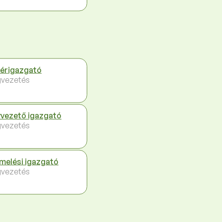
érigazgató
vezetés
vezető igazgató
vezetés
melési igazgató
vezetés