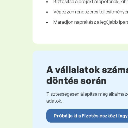
Biztosítsa a projekt állapotának, k
Végezzen rendszeres teljesítményért
Maradjon naprakész a legújabb ipará
A vállalatok számá
döntés során
Tisztességesen állapítsa meg alkalmazot
adatok.
Próbálja ki a Fizetés eszközt ing