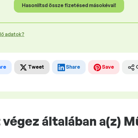
Hasonlítsd össze fizetésed másokéval!
plő adatok?
are
Tweet
Share
Save
végez általában a(z) M