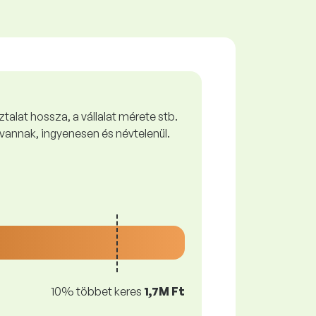
talat hossza, a vállalat mérete stb.
vannak, ingyenesen és névtelenül.
10% többet keres
1,7M Ft