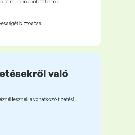
át minden érintett fél felé.
pességét biztosítsa.
zetésekről való
kéznél lesznek a vonatkozó fizetési