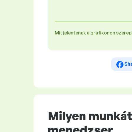
Mit jelentenek a grafikonon szere
Sh
Milyen munkát 
menedzser