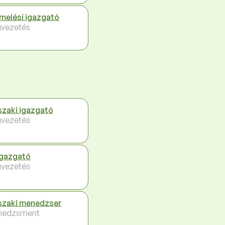
melési igazgató
vezetés
zaki igazgató
vezetés
igazgató
vezetés
zaki menedzser
nedzsment