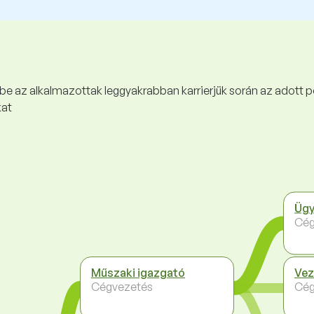
 be az alkalmazottak leggyakrabban karrierjük során az adott p
kat
Ügy
Cég
Műszaki igazgató
Vez
Cégvezetés
Cég