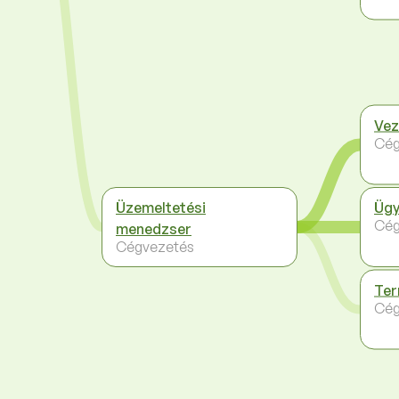
Vez
Cég
Üzemeltetési
Ügy
Cég
menedzser
Cégvezetés
Ter
Cég