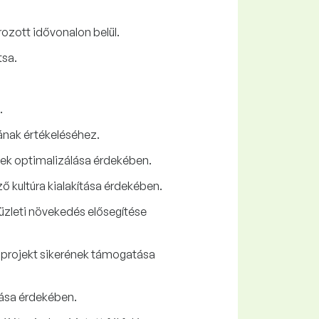
ozott idővonalon belül.
tsa.
.
ának értékeléséhez.
nek optimalizálása érdekében.
 kultúra kialakítása érdekében.
üzleti növekedés elősegítése
 a projekt sikerének támogatása
zása érdekében.