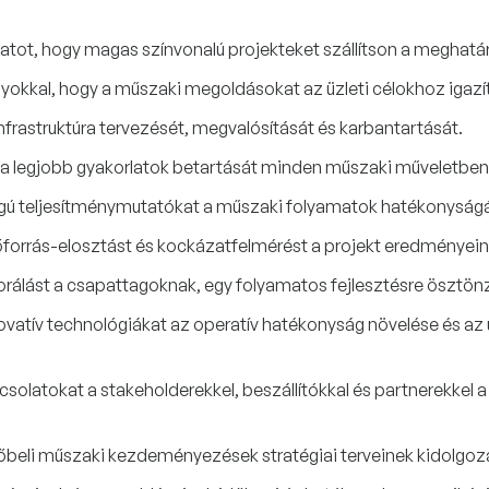
atot, hogy magas színvonalú projekteket szállítson a meghatár
yokkal, hogy a műszaki megoldásokat az üzleti célokhoz igazí
nfrastruktúra tervezését, megvalósítását és karbantartását.
s a legjobb gyakorlatok betartását minden műszaki műveletben
sságú teljesítménymutatókat a műszaki folyamatok hatékonyság
erőforrás-elosztást és kockázatfelmérést a projekt eredményei
álást a csapattagoknak, egy folyamatos fejlesztésre ösztönző
vatív technológiákat az operatív hatékonyság növelése és az 
pcsolatokat a stakeholderekkel, beszállítókkal és partnerekkel
övőbeli műszaki kezdeményezések stratégiai terveinek kidolgo