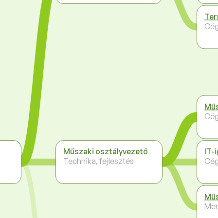
Ter
Cég
Műs
Cég
Műszaki osztályvezető
IT-
Technika, fejlesztés
Cég
Műs
Me