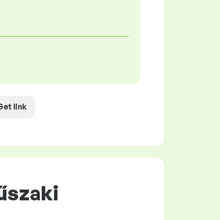
Get link
űszaki