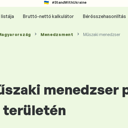
#StandWithUkraine
listája
Bruttó-nettó kalkulátor
Bérösszehasonlítás
 Magyarország
Menedzsment
Műszaki menedzser
Műszaki menedzser 
területén