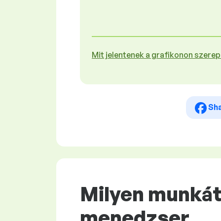
Mit jelentenek a grafikonon szere
Sh
Milyen munkát 
menedzser