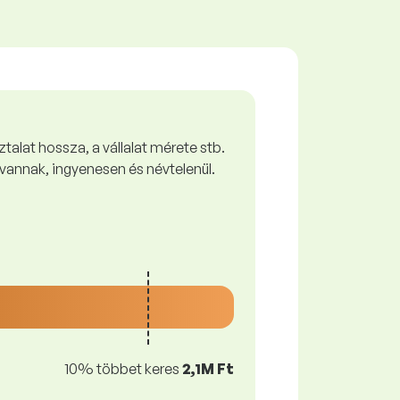
talat hossza, a vállalat mérete stb.
vannak, ingyenesen és névtelenül.
10% többet keres
2,1M Ft