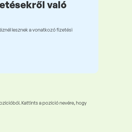
zetésekről való
kéznél lesznek a vonatkozó fizetési
ozícióból. Kattints a pozíció nevére, hogy