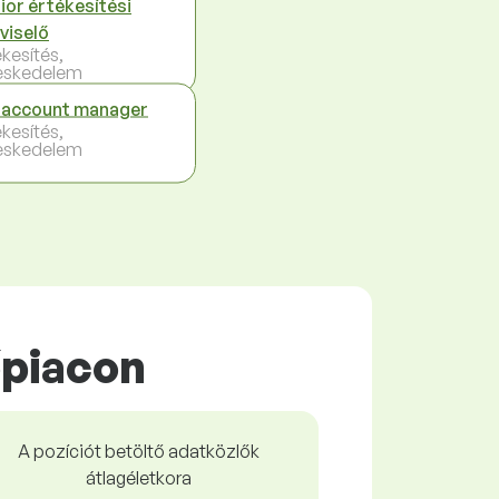
ior értékesítési
viselő
ékesítés,
eskedelem
 account manager
ékesítés,
eskedelem
piacon
A pozíciót betöltő adatközlők
átlagéletkora