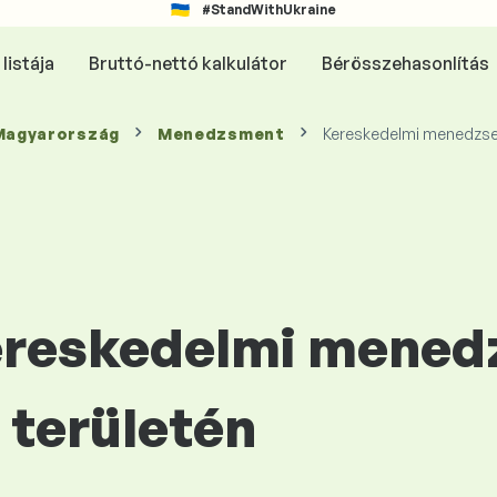
#StandWithUkraine
listája
Bruttó-nettó kalkulátor
Bérösszehasonlítás
 Magyarország
Menedzsment
Kereskedelmi menedzse
Kereskedelmi mened
területén