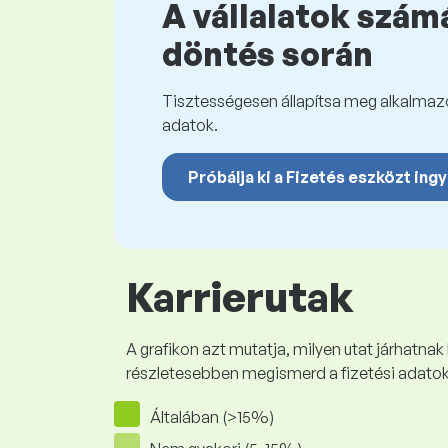
A vállalatok számá
döntés során
Tisztességesen állapítsa meg alkalmazot
adatok.
Próbálja ki a Fizetés eszközt ing
Karrierutak
A grafikon azt mutatja, milyen utat járhatnak
részletesebben megismerd a fizetési adato
Általában (>15%)