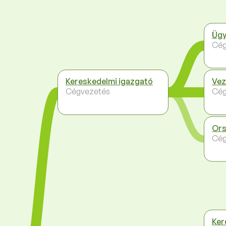
Ügy
Cég
Kereskedelmi igazgató
Vez
Cégvezetés
Cég
Ors
Cég
Ker