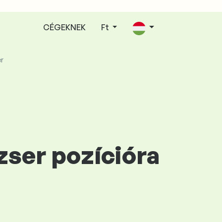
CÉGEKNEK
Ft
r
zser pozícióra