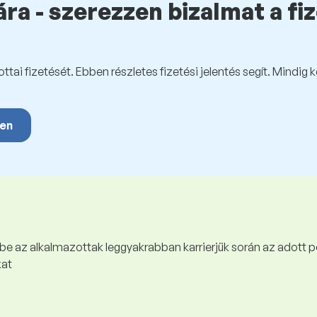
ra - szerezzen bizalmat a fi
tai fizetését. Ebben részletes fizetési jelentés segít. Mindig 
yen
 be az alkalmazottak leggyakrabban karrierjük során az adott p
kat