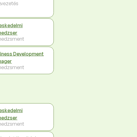
vezetés
eskedelmi
nedzser
nedzsment
iness Development
nager
nedzsment
eskedelmi
nedzser
nedzsment