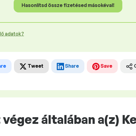
Hasonlítsd össze fizetésed másokéval!
plő adatok?
are
Tweet
Share
Save
végez általában a(z) K