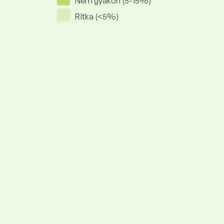
Nem gyakori (5-15%)
Ritka (<5%)