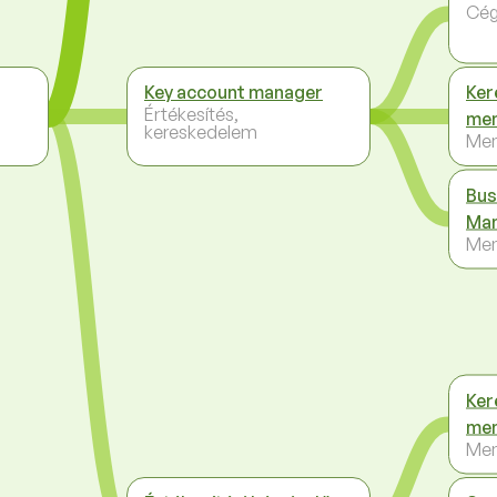
Cég
Key account manager
Ker
Értékesítés,
me
kereskedelem
Me
Bus
Ma
Me
Ker
me
Me