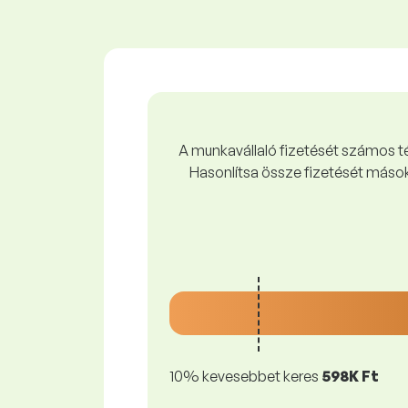
A munkavállaló fizetését számos tén
Hasonlítsa össze fizetését mások
10% kevesebbet keres
598K Ft