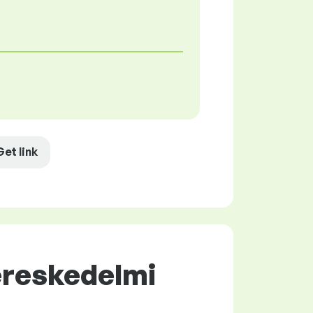
Get link
ereskedelmi