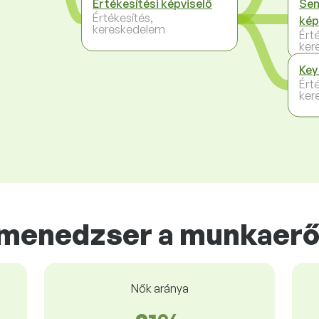
Értékesítési képviselő
Sen
Értékesítés,
kép
kereskedelem
Ért
ker
Key
Ért
ker
 menedzser a munkaerő
Nők aránya