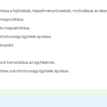
ítása a fejlődésük, teljesítménynövelésük, motiválásuk és áll
 megszólítása.
 és megvalósítása.
csfontosságú ügyfelek ápolása.
ényeiért.
sok bemutatása az ügyfeleknek.
ése, kulcsfontosságú ügyfelek ápolása.