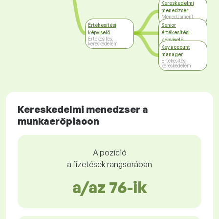
Kereskedelmi
menedzser
Menedzsment
Értékesítési
Senior
képviselő
értékesítési
Értékesítés,
képviselő
kereskedelem
Értékesítés,
Key account
kereskedelem
manager
Értékesítés,
kereskedelem
Kereskedelmi menedzser a
munkaerőpiacon
A pozíció
a fizetések rangsorában
a/az 76-ik