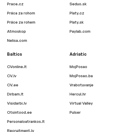
Prace.cz
Seduo.sk
Práca za rohom
Platy.cz
Práce za rohem
Platy.sk
Atmoskop
Paylab.com
Nelisa.com
Baltics
Adriatic
CVonline.lt
MojPosao
CV.lv
MojPosao.ba
CV.ee
Vrabotuvanje
Dirbam.lt
Hercul.hr
Visidarbi.lv
Virtual Valley
Otsintood.ee
Pulser
Personaloatrankos.lt
Recruitment.lv