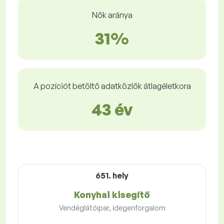
Nők aránya
31%
A pozíciót betöltő adatközlők átlagéletkora
43 év
651. hely
Konyhai kisegítő
Vendéglátóipar, idegenforgalom