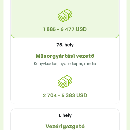
1 885 - 6 477 USD
75. hely
Műsorgyártási vezető
Könyvkiadás, nyomdaipar, média
2 704 - 5 383 USD
1. hely
Vezérigazgató