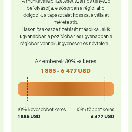
A munkavállaló fizetését számos tényező
befolyásolja, elsősorban a régió, ahol
dolgozik, a tapasztalat hossza, a vállalat
mérete stb.
Hasonlítsa össze fizetését másokkal, akik
ugyanabban a pozícióban és ugyanabban a
régióban vannak, ingyenesen és névtelenül.
Az emberek 80%-a keres:
1 885 - 6 477 USD
10% kevesebbet keres
10% többet keres
1 885 USD
6 477 USD