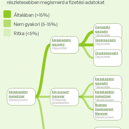
részletesebben megismerd a fizetési adatokat
Általában (>15%)
Nem gyakori (5-15%)
Ügyvezető
igazgató
Ritka (<5%)
Cégvezetés
Kereskedelmi
Vezérigazgató
Cégvezetés
igazgató
Cégvezetés
Országigazgató
Cégvezetés
Kereskedelmi
igazgató
Cégvezetés
Kereskedelmi
Key account
Kereskedelmi
menedzser
manager
menedzser
Menedzsment
Értékesítés,
Menedzsment
kereskedelem
Business
Development
Manager
Menedzsment