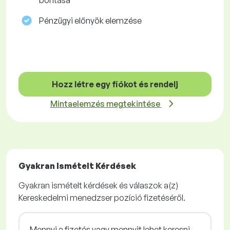
bontása
Pénzügyi előnyök elemzése
Hozz létre egy fiókot és rendelj
Mintaelemzés megtekintése
Gyakran Ismételt Kérdések
Gyakran ismételt kérdések és válaszok a(z)
Kereskedelmi menedzser pozíció fizetéséről.
Mennyi a fizetés vagy mennyit lehet keresni