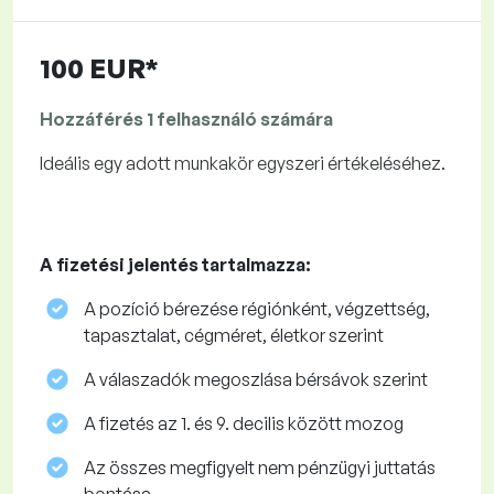
100 EUR*
Hozzáférés 1 felhasználó számára
Ideális egy adott munkakör egyszeri értékeléséhez.
A fizetési jelentés tartalmazza:
A pozíció bérezése régiónként, végzettség,
tapasztalat, cégméret, életkor szerint
A válaszadók megoszlása ​​bérsávok szerint
A fizetés az 1. és 9. decilis között mozog
Az összes megfigyelt nem pénzügyi juttatás