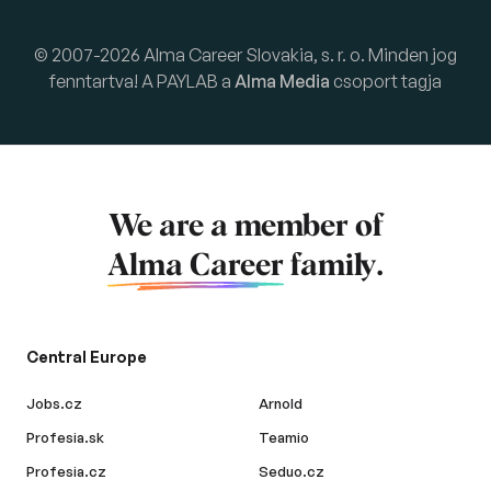
© 2007-2026 Alma Career Slovakia, s. r. o. Minden jog
fenntartva! A PAYLAB a
Alma Media
csoport tagja
We are a member of
Alma Career
family.
Central Europe
Jobs.cz
Arnold
Profesia.sk
Teamio
Profesia.cz
Seduo.cz