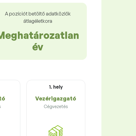
A pozíciót betöltő adatközlők
átlagéletkora
Meghatározatlan
év
1. hely
tó
Vezérigazgató
s
Cégvezetés