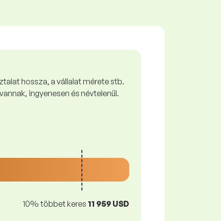
talat hossza, a vállalat mérete stb.
vannak, ingyenesen és névtelenül.
10% többet keres
11 959 USD