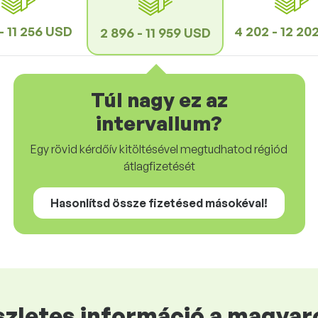
 - 11 256 USD
4 202 - 12 20
2 896 - 11 959 USD
Túl nagy ez az
intervallum?
Egy rövid kérdőív kitöltésével megtudhatod régiód
átlagfizetését
Hasonlítsd össze fizetésed másokéval!
zletes információ a magyaro