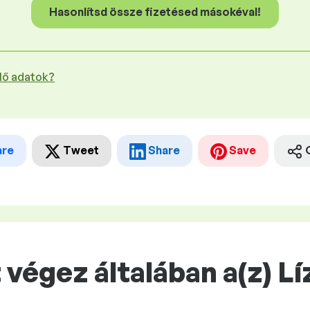
Hasonlítsd össze fizetésed másokéval!
plő adatok?
are
Tweet
Share
Save
végez általában a(z) Lí