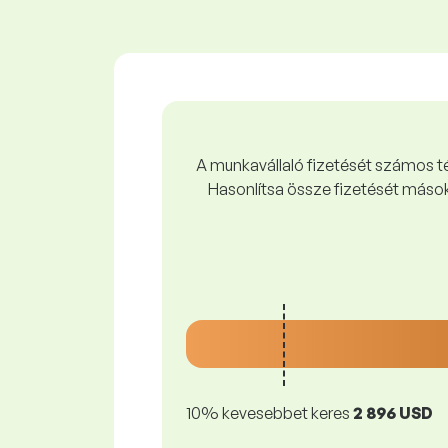
A munkavállaló fizetését számos tén
Hasonlítsa össze fizetését mások
10% kevesebbet keres
2 896 USD