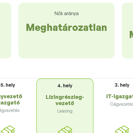
Nők aránya
Meghatározatlan
5. hely
3. hely
4. hely
yvezető
IT-igazga
Lízingrészleg-
gazgató
vezető
Cégvezeté
égvezetés
Leasing