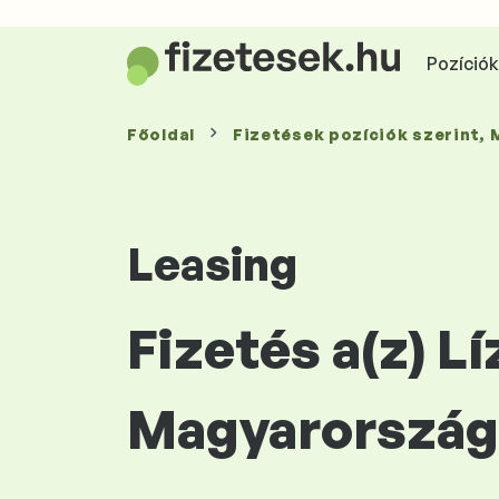
Pozíciók 
Főoldal
Fizetések
pozíciók szerint
,
Leasing
Fizetés a(z) L
Magyarország 