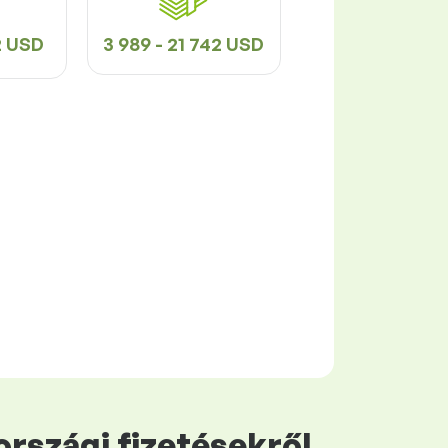
2 USD
3 989 - 21 742 USD
rszági fizetésekről