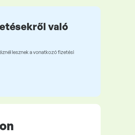
zetésekről való
kéznél lesznek a vonatkozó fizetési
con