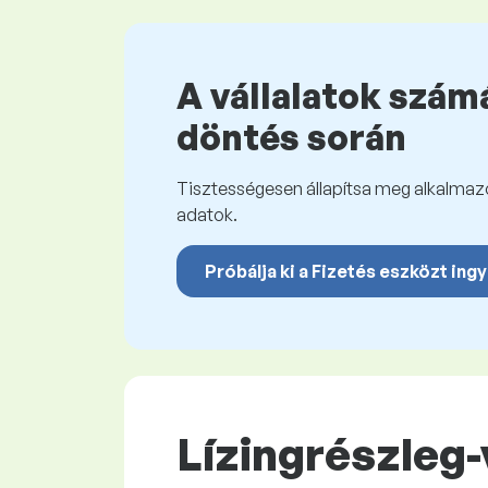
A vállalatok számá
döntés során
Tisztességesen állapítsa meg alkalmazot
adatok.
Próbálja ki a Fizetés eszközt ing
Lízingrészleg