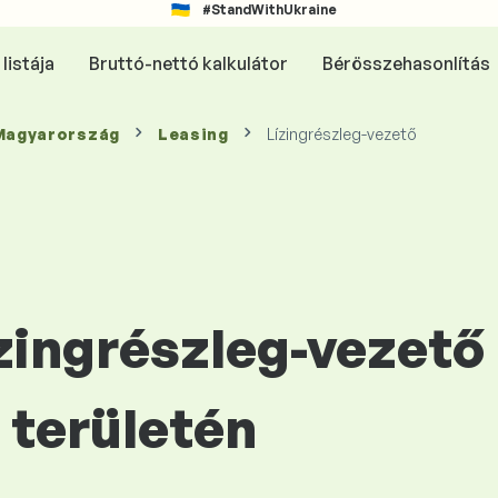
#StandWithUkraine
listája
Bruttó-nettó kalkulátor
Bérösszehasonlítás
 Magyarország
Leasing
Lízingrészleg-vezető
ízingrészleg-vezető
területén