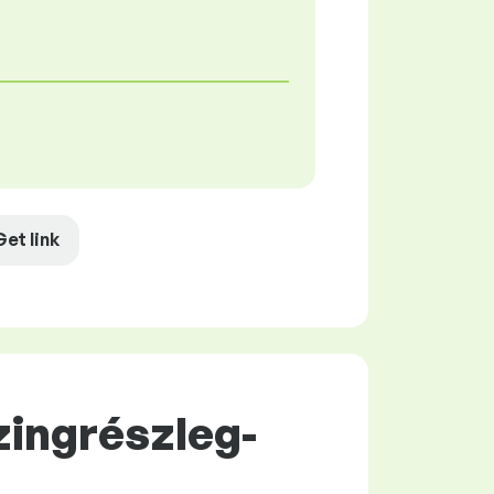
Get link
zingrészleg-