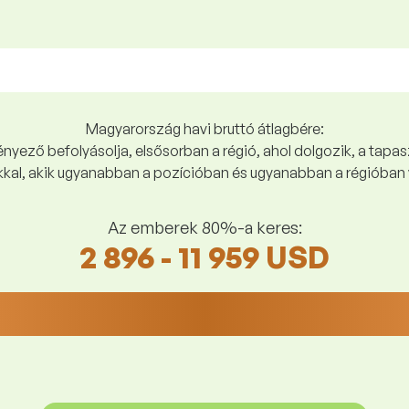
Magyarország havi bruttó átlagbére:
yező befolyásolja, elsősorban a régió, ahol dolgozik, a tapasz
kal, akik ugyanabban a pozícióban és ugyanabban a régióban 
Az emberek 80%-a keres:
2 896 - 11 959 USD