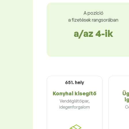
A pozíció
a fizetések rangsorában
a/az 4-ik
651. hely
Konyhai kisegítő
Üg
i
Vendéglátóipar,
idegenforgalom
C