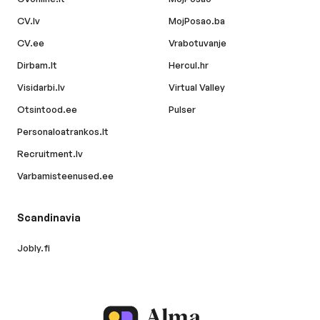
CV.lv
MojPosao.ba
CV.ee
Vrabotuvanje
Dirbam.lt
Hercul.hr
Visidarbi.lv
Virtual Valley
Otsintood.ee
Pulser
Personaloatrankos.lt
Recruitment.lv
Varbamisteenused.ee
Scandinavia
Jobly.fi