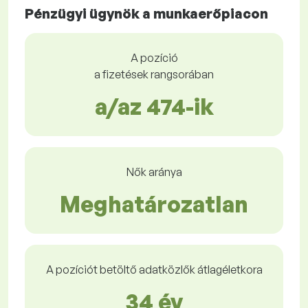
Pénzügyi ügynök a munkaerőpiacon
A pozíció
a fizetések rangsorában
a/az 474-ik
Nők aránya
Meghatározatlan
A pozíciót betöltő adatközlők átlagéletkora
34 év