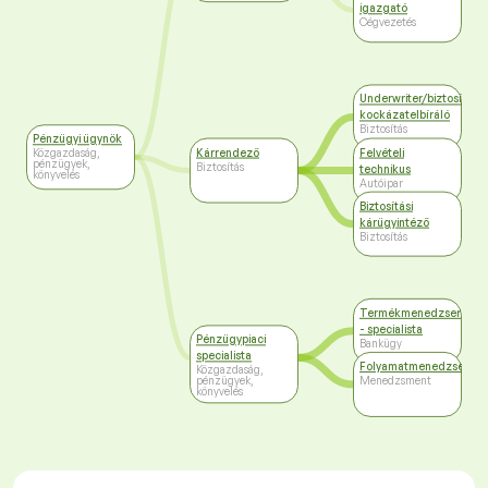
igazgató
Cégvezetés
Underwriter/biztosítási
kockázatelbíráló
Biztosítás
Pénzügyi ügynök
Kárrendező
Felvételi
Közgazdaság,
pénzügyek,
Biztosítás
technikus
könyvelés
Autóipar
Biztosítási
kárügyintéző
Biztosítás
Termékmenedzser
- specialista
Pénzügypiaci
Bankügy
specialista
Folyamatmenedzser
Közgazdaság,
Menedzsment
pénzügyek,
könyvelés