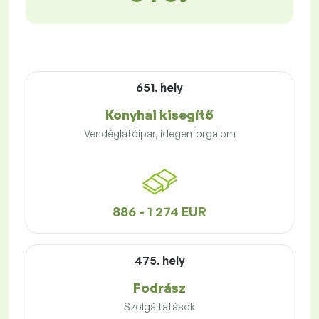
651. hely
Konyhai kisegítő
Vendéglátóipar, idegenforgalom
886 - 1 274 EUR
475. hely
Fodrász
Szolgáltatások