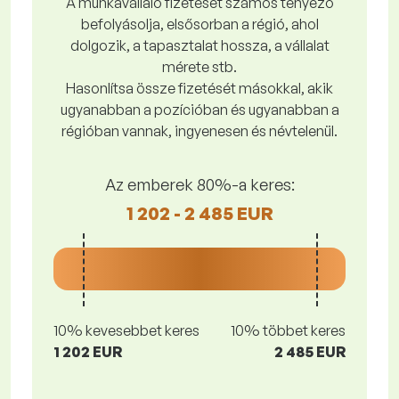
A munkavállaló fizetését számos tényező
befolyásolja, elsősorban a régió, ahol
dolgozik, a tapasztalat hossza, a vállalat
mérete stb.
Hasonlítsa össze fizetését másokkal, akik
ugyanabban a pozícióban és ugyanabban a
régióban vannak, ingyenesen és névtelenül.
Az emberek 80%-a keres:
1 202 - 2 485 EUR
10% kevesebbet keres
10% többet keres
1 202 EUR
2 485 EUR