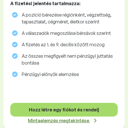
A fizetési jelentés tartalmazza:
A pozíció bérezése régiónként, végzettség,
tapasztalat, cégméret, életkor szerint
A válaszadók megoszlása ​​bérsávok szerint
A fizetés az 1. és 9. decilis között mozog
Az összes megfigyelt nem pénzügyi juttatás
bontása
Pénzügyi előnyök elemzése
Hozz létre egy fiókot és rendelj
Mintaelemzés megtekintése