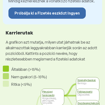
Mindig kéznél lesznek a vonatkozó fizetési adatok.
Próbálja ki a Fizetés eszközt ingyen
Karrierutak
A grafikon azt mutatja, milyen utat járhatnak be az
alkalmazottak leggyakrabban karrierjük során az adott
pozícióból. Kattints a pozíció nevére, hogy
részletesebben megismerd a fizetési adatokat
Általában (>15%)
Nem gyakori (5-15%)
Személyi bankár
Bankügy
Ritka (<5%)
Pénzügyi
Fiókigazgató
Cégvezetés
tanácsadó
Közgazdaság,
pénzügyek,
könyvelés
Gazdasági/pénzügyi