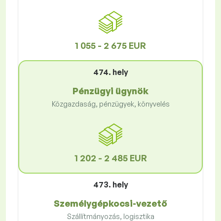
1 055 - 2 675 EUR
474. hely
Pénzügyi ügynök
Közgazdaság, pénzügyek, könyvelés
1 202 - 2 485 EUR
473. hely
Személygépkocsi-vezető
Szállítmányozás, logisztika