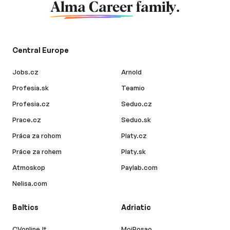
Alma Career
family.
Central Europe
Jobs.cz
Arnold
Profesia.sk
Teamio
Profesia.cz
Seduo.cz
Prace.cz
Seduo.sk
Práca za rohom
Platy.cz
Práce za rohem
Platy.sk
Atmoskop
Paylab.com
Nelisa.com
Baltics
Adriatic
CVonline.lt
MojPosao