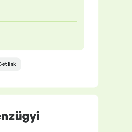
Get link
énzügyi