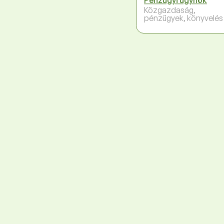
Közgazdaság,
pénzügyek, könyvelés