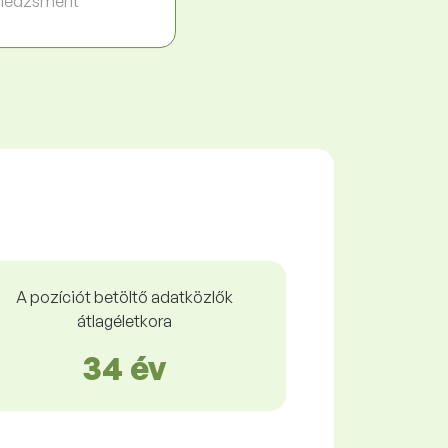
nedzsment
A pozíciót betöltő adatközlők
átlagéletkora
34 év