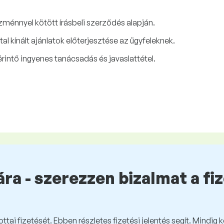
zménnyel kötött írásbeli szerződés alapján.
al kínált ajánlatok előterjesztése az ügyfeleknek.
. érintő ingyenes tanácsadás és javaslattétel.
ra - szerezzen bizalmat a fi
tai fizetését. Ebben részletes fizetési jelentés segít. Mindig 