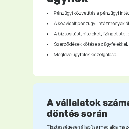
Pénzügyi közvetítés a pénzügyi inté
A képviselt pénzügyi intézmények ált
A biztosítást, hiteleket, lízinget stb
Szerződések kötése az ügyfelekkel.
Meglévő ügyfelek kiszolgálása.
A vállalatok számá
döntés során
Tisztességesen állapítsa meg alkalmazot