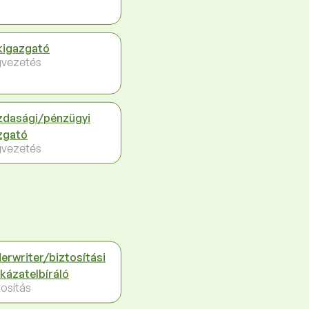
kigazgató
vezetés
dasági/pénzügyi
zgató
vezetés
erwriter/biztosítási
kázatelbíráló
tosítás