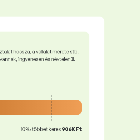
talat hossza, a vállalat mérete stb.
vannak, ingyenesen és névtelenül.
10% többet keres
906K Ft