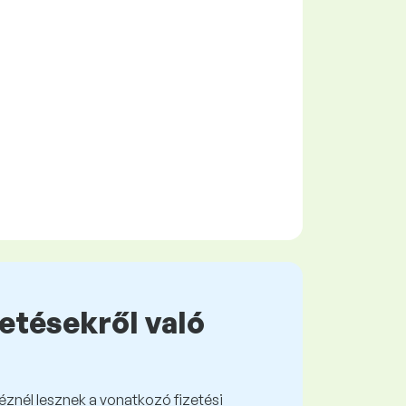
zetésekről való
kéznél lesznek a vonatkozó fizetési