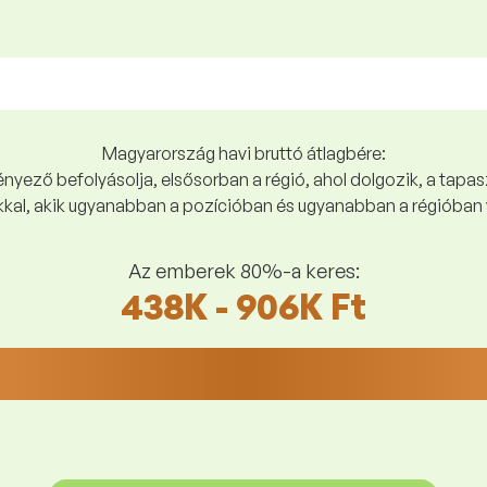
Magyarország havi bruttó átlagbére:
yező befolyásolja, elsősorban a régió, ahol dolgozik, a tapasz
kal, akik ugyanabban a pozícióban és ugyanabban a régióban 
Az emberek 80%-a keres:
438K - 906K Ft