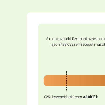
A munkavállaló fizetését számos tén
Hasonlítsa össze fizetését mások
10% kevesebbet keres
438K Ft