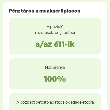
Pénztáros a munkaerőpiacon
A pozíció
a fizetések rangsorában
a/az 611-ik
Nők aránya
100%
A pozíciót betöltő adatközlők átlagéletkora