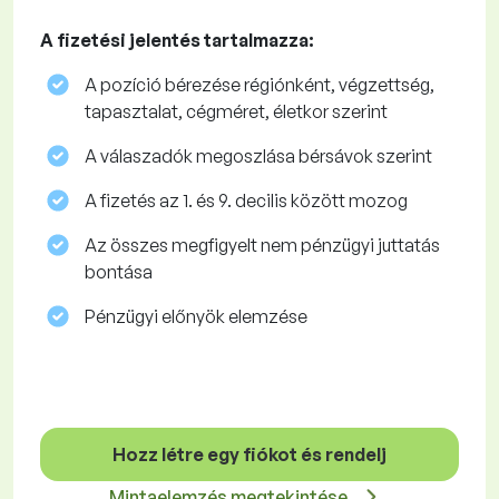
A fizetési jelentés tartalmazza:
A pozíció bérezése régiónként, végzettség,
tapasztalat, cégméret, életkor szerint
A válaszadók megoszlása ​​bérsávok szerint
A fizetés az 1. és 9. decilis között mozog
Az összes megfigyelt nem pénzügyi juttatás
bontása
Pénzügyi előnyök elemzése
Hozz létre egy fiókot és rendelj
Mintaelemzés megtekintése