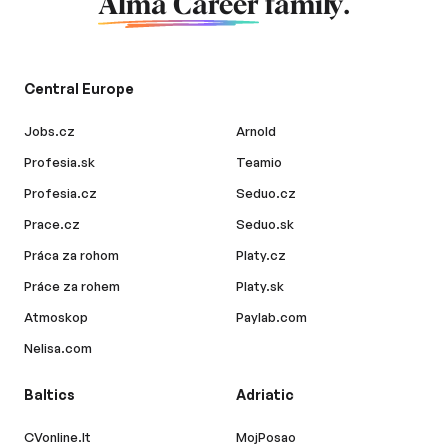
Alma Career
family.
Central Europe
Jobs.cz
Arnold
Profesia.sk
Teamio
Profesia.cz
Seduo.cz
Prace.cz
Seduo.sk
Práca za rohom
Platy.cz
Práce za rohem
Platy.sk
Atmoskop
Paylab.com
Nelisa.com
Baltics
Adriatic
CVonline.lt
MojPosao