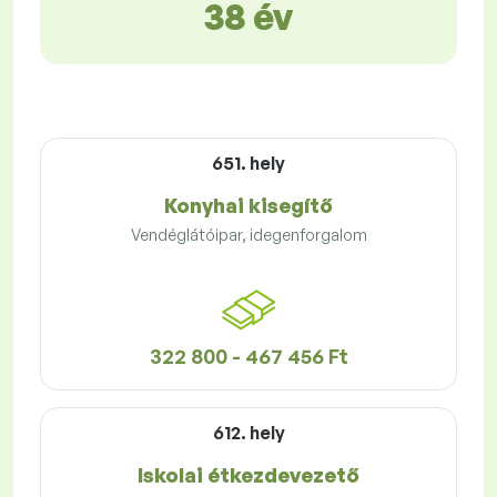
38 év
651. hely
Konyhai kisegítő
Vendéglátóipar, idegenforgalom
322 800 - 467 456 Ft
612. hely
Iskolai étkezdevezető