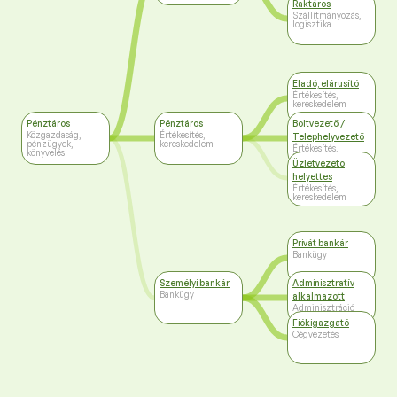
Raktáros
Szállítmányozás,
logisztika
Eladó, elárusító
Értékesítés,
kereskedelem
Pénztáros
Pénztáros
Boltvezető /
Közgazdaság,
Értékesítés,
Telephelyvezető
pénzügyek,
kereskedelem
Értékesítés,
könyvelés
kereskedelem
Üzletvezető
helyettes
Értékesítés,
kereskedelem
Privát bankár
Bankügy
Személyi bankár
Adminisztratív
Bankügy
alkalmazott
Adminisztráció
Fiókigazgató
Cégvezetés