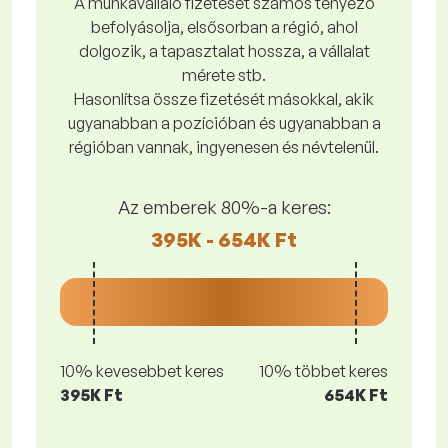
A munkavállaló fizetését számos tényező
befolyásolja, elsősorban a régió, ahol
dolgozik, a tapasztalat hossza, a vállalat
mérete stb.
Hasonlítsa össze fizetését másokkal, akik
ugyanabban a pozícióban és ugyanabban a
régióban vannak, ingyenesen és névtelenül.
Az emberek 80%-a keres:
395K - 654K Ft
10% kevesebbet keres
10% többet keres
395K Ft
654K Ft