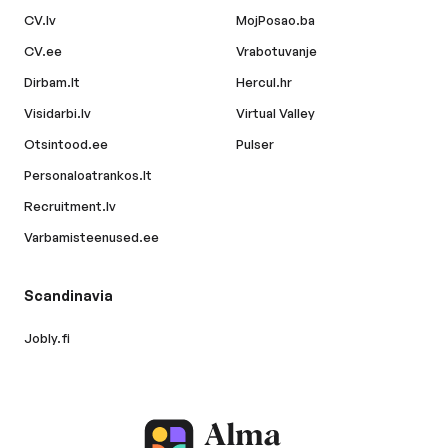
CV.lv
MojPosao.ba
CV.ee
Vrabotuvanje
Dirbam.lt
Hercul.hr
Visidarbi.lv
Virtual Valley
Otsintood.ee
Pulser
Personaloatrankos.lt
Recruitment.lv
Varbamisteenused.ee
Scandinavia
Jobly.fi