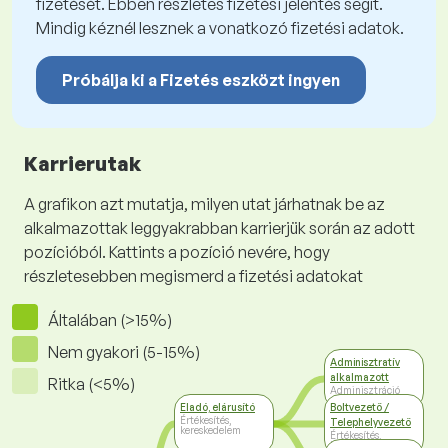
fizetését. Ebben részletes fizetési jelentés segít.
Mindig kéznél lesznek a vonatkozó fizetési adatok.
Próbálja ki a Fizetés eszközt ingyen
Karrierutak
A grafikon azt mutatja, milyen utat járhatnak be az
alkalmazottak leggyakrabban karrierjük során az adott
pozícióból. Kattints a pozíció nevére, hogy
részletesebben megismerd a fizetési adatokat
Általában (>15%)
Nem gyakori (5-15%)
Adminisztratív
alkalmazott
Ritka (<5%)
Adminisztráció
Eladó, elárusító
Boltvezető /
Értékesítés,
Telephelyvezető
kereskedelem
Értékesítés,
kereskedelem