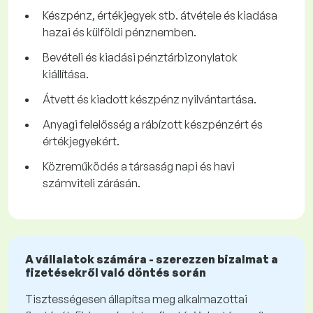
Készpénz, értékjegyek stb. átvétele és kiadása
hazai és külföldi pénznemben.
Bevételi és kiadási pénztárbizonylatok
kiállítása.
Átvett és kiadott készpénz nyilvántartása.
Anyagi felelősség a rábízott készpénzért és
értékjegyekért.
Közreműködés a társaság napi és havi
számviteli zárásán.
A vállalatok számára - szerezzen bizalmat a
fizetésekről való döntés során
Tisztességesen állapítsa meg alkalmazottai