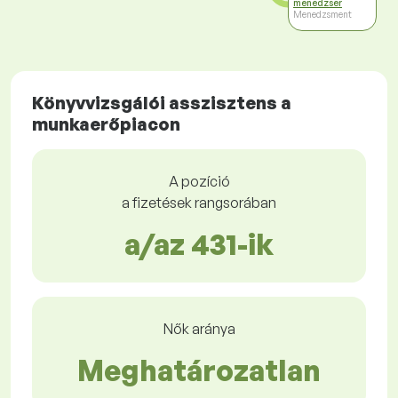
menedzser
Menedzsment
Könyvvizsgálói asszisztens a
munkaerőpiacon
A pozíció
a fizetések rangsorában
a/az 431-ik
Nők aránya
Meghatározatlan