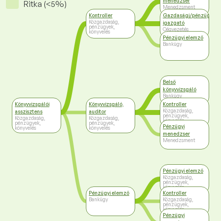
menedzser
Ritka (<5%)
Menedzsment
Kontroller
Gazdasági/pénzügyi
Közgazdaság,
igazgató
pénzügyek,
Cégvezetés
könyvelés
Pénzügyi elemző
Bankügy
Belső
könyvvizsgáló
Bankügy
Könyvvizsgálói
Könyvvizsgáló,
Kontroller
Közgazdaság,
asszisztens
auditor
pénzügyek,
Közgazdaság,
Közgazdaság,
könyvelés
pénzügyek,
pénzügyek,
Pénzügyi
könyvelés
könyvelés
menedzser
Menedzsment
Pénzügyi elemző
Közgazdaság,
pénzügyek,
könyvelés
Pénzügyi elemző
Kontroller
Bankügy
Közgazdaság,
pénzügyek,
könyvelés
Pénzügyi