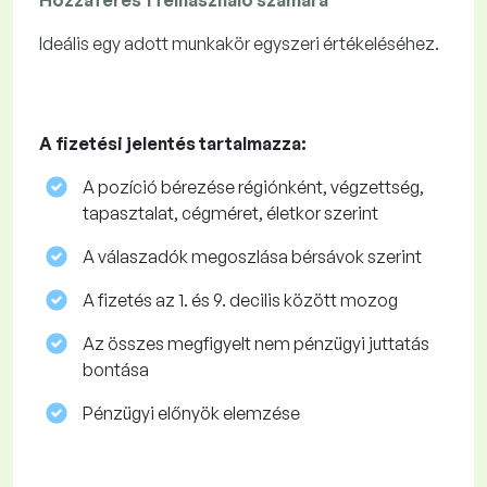
Hozzáférés 1 felhasználó számára
Ideális egy adott munkakör egyszeri értékeléséhez.
A fizetési jelentés tartalmazza:
A pozíció bérezése régiónként, végzettség,
tapasztalat, cégméret, életkor szerint
A válaszadók megoszlása ​​bérsávok szerint
A fizetés az 1. és 9. decilis között mozog
Az összes megfigyelt nem pénzügyi juttatás
bontása
Pénzügyi előnyök elemzése