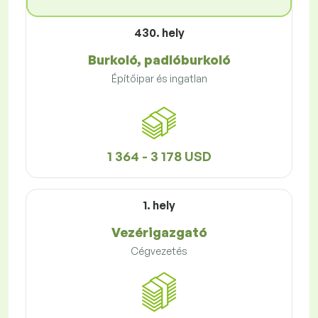
430. hely
Burkoló, padlóburkoló
Építőipar és ingatlan
1 364 - 3 178 USD
1. hely
Vezérigazgató
Cégvezetés