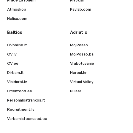
Práce za rohem
Platy.sk
Atmoskop
Paylab.com
Nelisa.com
Baltics
Adriatic
CVonline.lt
MojPosao
CV.lv
MojPosao.ba
CV.ee
Vrabotuvanje
Dirbam.lt
Hercul.hr
Visidarbi.lv
Virtual Valley
Otsintood.ee
Pulser
Personaloatrankos.lt
Recruitment.lv
Varbamisteenused.ee