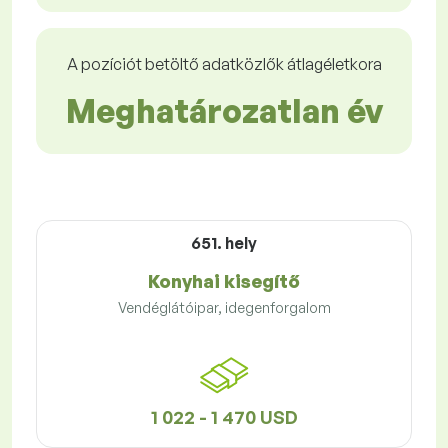
A pozíciót betöltő adatközlők átlagéletkora
Meghatározatlan év
651. hely
Konyhai kisegítő
Vendéglátóipar, idegenforgalom
1 022 - 1 470 USD