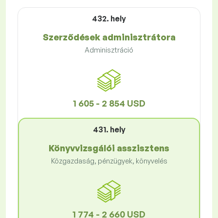
432. hely
Szerződések adminisztrátora
Adminisztráció
1 605 - 2 854 USD
431. hely
Könyvvizsgálói asszisztens
Közgazdaság, pénzügyek, könyvelés
1 774 - 2 660 USD