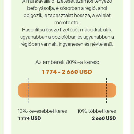
A munkavállaló fizetését számos tényező
befolyásolja, elsősorban a régió, ahol
dolgozik, a tapasztalat hossza, a vállalat
mérete stb.
Hasonlítsa össze fizetését másokkal, akik
ugyanabban a pozícióban és ugyanabban a
régióban vannak, ingyenesen és névtelenül.
Az emberek 80%-a keres:
1 774 - 2 660 USD
10% kevesebbet keres
10% többet keres
1 774 USD
2 660 USD