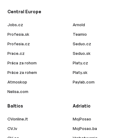
Central Europe
Jobs.cz
Arnold
Profesia.sk
Teamio
Profesia.cz
Seduo.cz
Prace.cz
Seduo.sk
Práca za rohom
Platy.cz
Práce za rohem
Platy.sk
Atmoskop
Paylab.com
Nelisa.com
Baltics
Adriatic
CVonline.lt
MojPosao
CV.lv
MojPosao.ba