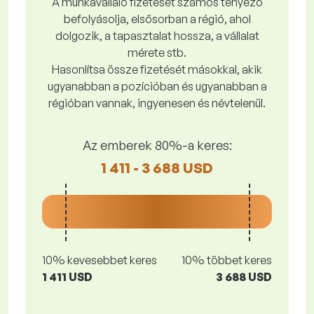
A munkavállaló fizetését számos tényező
befolyásolja, elsősorban a régió, ahol
dolgozik, a tapasztalat hossza, a vállalat
mérete stb.
Hasonlítsa össze fizetését másokkal, akik
ugyanabban a pozícióban és ugyanabban a
régióban vannak, ingyenesen és névtelenül.
Az emberek 80%-a keres:
1 411 - 3 688 USD
10% kevesebbet keres
10% többet keres
1 411 USD
3 688 USD