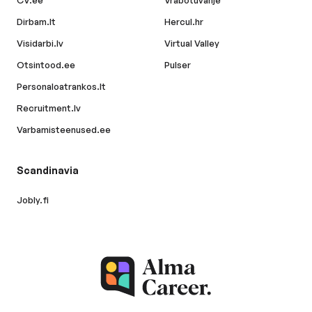
CV.ee
Vrabotuvanje
Dirbam.lt
Hercul.hr
Visidarbi.lv
Virtual Valley
Otsintood.ee
Pulser
Personaloatrankos.lt
Recruitment.lv
Varbamisteenused.ee
Scandinavia
Jobly.fi