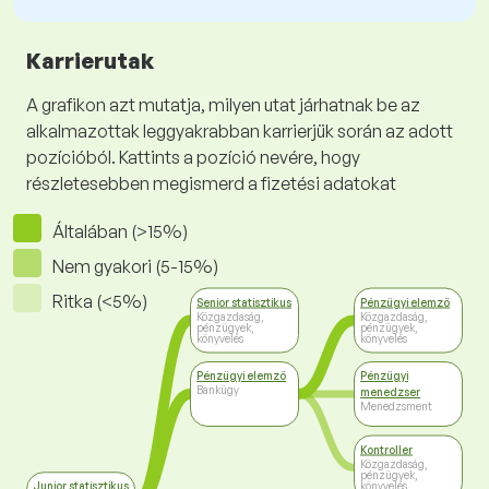
Karrierutak
A grafikon azt mutatja, milyen utat járhatnak be az
alkalmazottak leggyakrabban karrierjük során az adott
pozícióból. Kattints a pozíció nevére, hogy
részletesebben megismerd a fizetési adatokat
Általában (>15%)
Nem gyakori (5-15%)
Ritka (<5%)
Senior statisztikus
Pénzügyi elemző
Közgazdaság,
Közgazdaság,
pénzügyek,
pénzügyek,
könyvelés
könyvelés
Pénzügyi elemző
Pénzügyi
Bankügy
menedzser
Menedzsment
Kontroller
Közgazdaság,
pénzügyek,
könyvelés
Junior statisztikus