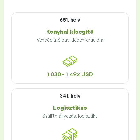
651. hely
Konyhai kisegítő
Vendéglátóipar, idegenforgalom
1 030 - 1 492 USD
341. hely
Logisztikus
Szállítmányozás, logisztika