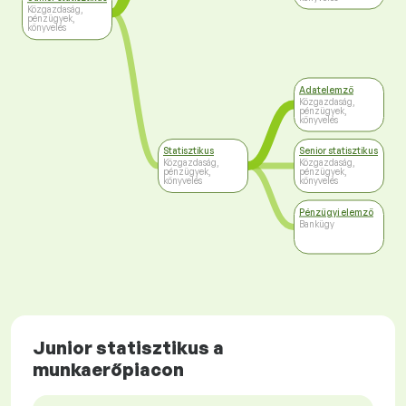
Közgazdaság,
pénzügyek,
könyvelés
Adatelemző
Közgazdaság,
pénzügyek,
könyvelés
Statisztikus
Senior statisztikus
Közgazdaság,
Közgazdaság,
pénzügyek,
pénzügyek,
könyvelés
könyvelés
Pénzügyi elemző
Bankügy
Junior statisztikus a
munkaerőpiacon