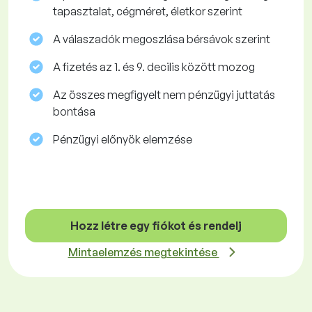
tapasztalat, cégméret, életkor szerint
A válaszadók megoszlása ​​bérsávok szerint
A fizetés az 1. és 9. decilis között mozog
Az összes megfigyelt nem pénzügyi juttatás
bontása
Pénzügyi előnyök elemzése
Hozz létre egy fiókot és rendelj
Mintaelemzés megtekintése