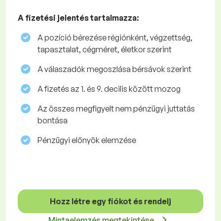
A fizetési jelentés tartalmazza:
A pozíció bérezése régiónként, végzettség,
tapasztalat, cégméret, életkor szerint
A válaszadók megoszlása ​​bérsávok szerint
A fizetés az 1. és 9. decilis között mozog
Az összes megfigyelt nem pénzügyi juttatás
bontása
Pénzügyi előnyök elemzése
Hozz létre egy fiókot és rendelj
Mintaelemzés megtekintése