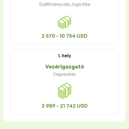
Szállítmányozás, logisztika
2 570 - 10 754 USD
1. hely
Vezérigazgató
Cégvezetés
3 989 - 21 742 USD