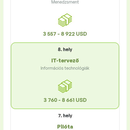
Menedzsment
3 557 - 8 922 USD
8. hely
IT-tervező
Információs technológiák
3 760 - 8 661 USD
7. hely
Pilóta