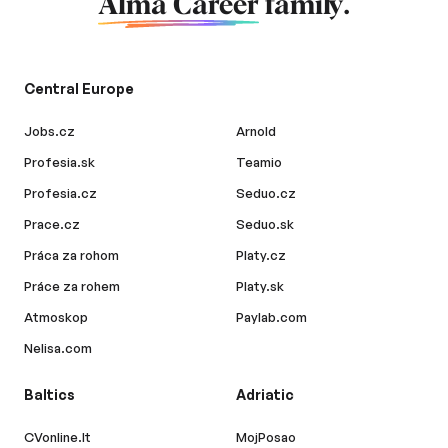
Alma Career
family.
Central Europe
Jobs.cz
Arnold
Profesia.sk
Teamio
Profesia.cz
Seduo.cz
Prace.cz
Seduo.sk
Práca za rohom
Platy.cz
Práce za rohem
Platy.sk
Atmoskop
Paylab.com
Nelisa.com
Baltics
Adriatic
CVonline.lt
MojPosao