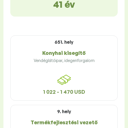
41 év
651. hely
Konyhai kisegítő
Vendéglátóipar, idegenforgalom
1 022 - 1 470 USD
9. hely
Termékfejlesztési vezető