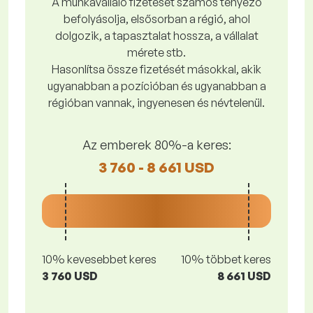
A munkavállaló fizetését számos tényező
befolyásolja, elsősorban a régió, ahol
dolgozik, a tapasztalat hossza, a vállalat
mérete stb.
Hasonlítsa össze fizetését másokkal, akik
ugyanabban a pozícióban és ugyanabban a
régióban vannak, ingyenesen és névtelenül.
Az emberek 80%-a keres:
3 760 - 8 661 USD
10% kevesebbet keres
10% többet keres
3 760 USD
8 661 USD