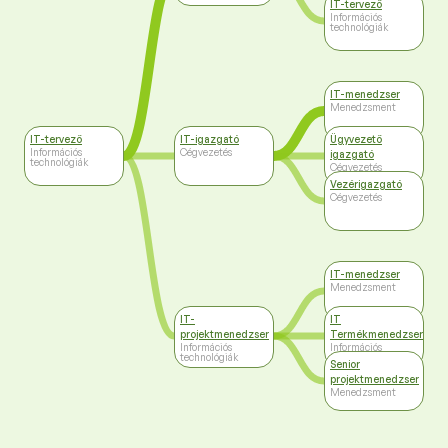
IT-tervező
Információs
technológiák
IT-menedzser
Menedzsment
IT-tervező
IT-igazgató
Ügyvezető
Információs
Cégvezetés
igazgató
technológiák
Cégvezetés
Vezérigazgató
Cégvezetés
IT-menedzser
Menedzsment
IT-
IT
projektmenedzser
Termékmenedzser
Információs
Információs
technológiák
technológiák
Senior
projektmenedzser
Menedzsment