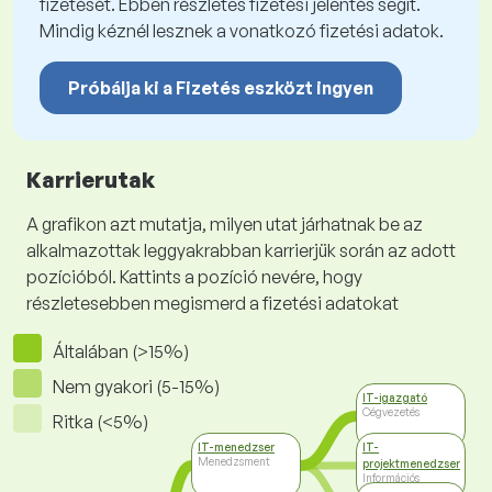
fizetését. Ebben részletes fizetési jelentés segít.
Mindig kéznél lesznek a vonatkozó fizetési adatok.
Próbálja ki a Fizetés eszközt ingyen
Karrierutak
A grafikon azt mutatja, milyen utat járhatnak be az
alkalmazottak leggyakrabban karrierjük során az adott
pozícióból. Kattints a pozíció nevére, hogy
részletesebben megismerd a fizetési adatokat
Általában (>15%)
Nem gyakori (5-15%)
IT-igazgató
Cégvezetés
Ritka (<5%)
IT-menedzser
IT-
Menedzsment
projektmenedzser
Információs
technológiák