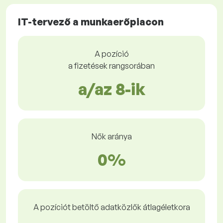
IT-tervező a munkaerőpiacon
A pozíció
a fizetések rangsorában
a/az 8-ik
Nők aránya
0%
A pozíciót betöltő adatközlők átlagéletkora