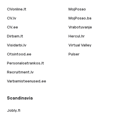
CVonline.lt
MojPosao
CV.lv
MojPosao.ba
CV.ee
Vrabotuvanje
Dirbam.lt
Hercul.hr
Visidarbi.lv
Virtual Valley
Otsintood.ee
Pulser
Personaloatrankos.lt
Recruitment.lv
Varbamisteenused.ee
Scandinavia
Jobly.fi