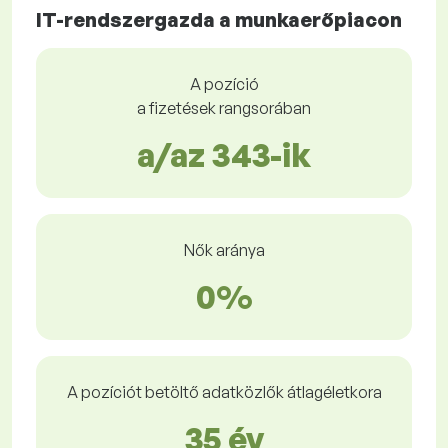
IT-rendszergazda a munkaerőpiacon
A pozíció
a fizetések rangsorában
a/az 343-ik
Nők aránya
0%
A pozíciót betöltő adatközlők átlagéletkora
35 év