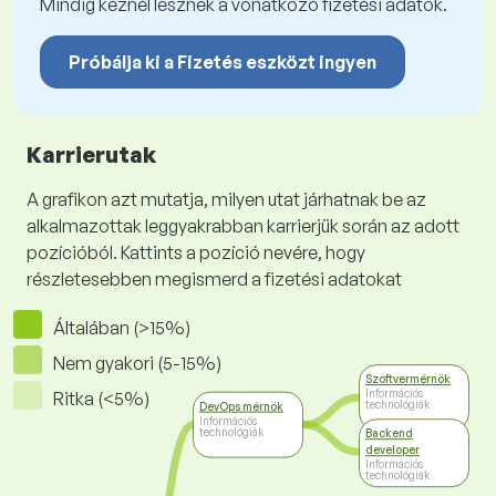
Mindig kéznél lesznek a vonatkozó fizetési adatok.
Próbálja ki a Fizetés eszközt ingyen
Karrierutak
A grafikon azt mutatja, milyen utat járhatnak be az
alkalmazottak leggyakrabban karrierjük során az adott
pozícióból. Kattints a pozíció nevére, hogy
részletesebben megismerd a fizetési adatokat
Általában (>15%)
Nem gyakori (5-15%)
Szoftvermérnök
Információs
Ritka (<5%)
technológiák
DevOps mérnök
Információs
technológiák
Backend
developer
Információs
technológiák