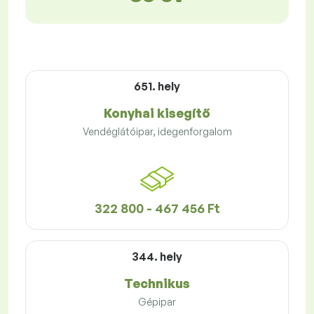
651. hely
Konyhai kisegítő
Vendéglátóipar, idegenforgalom
322 800 - 467 456 Ft
344. hely
Technikus
Gépipar