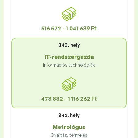
516 572 - 1 041 639 Ft
343. hely
IT-rendszergazda
Információs technológiák
473 832 - 1 116 262 Ft
342. hely
Metrológus
Gyártás, termelés