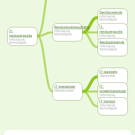
DevOps mérnök
Információs
technológiák
Rendszeradminisztrátor
IT-
IT-
Információs
rendszergazda
technológiák
rendszergazda
Információs
technológiák
Információs
Rendszermérnök
technológiák
Információs
technológiák
IT-igazgató
Cégvezetés
IT-menedzser
IT-
Menedzsment
projektmenedzser
Információs
technológiák
IT-tervező
Információs
technológiák