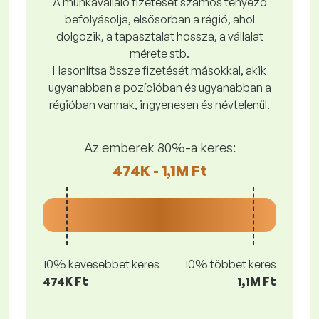
A munkavállaló fizetését számos tényező
befolyásolja, elsősorban a régió, ahol
dolgozik, a tapasztalat hossza, a vállalat
mérete stb.
Hasonlítsa össze fizetését másokkal, akik
ugyanabban a pozícióban és ugyanabban a
régióban vannak, ingyenesen és névtelenül.
Az emberek 80%-a keres:
474K - 1,1M Ft
10% kevesebbet keres
10% többet keres
474K Ft
1,1M Ft