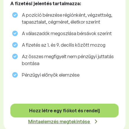
A fizetési jelentés tartalmazza:
A pozíció bérezése régiónként, végzettség,
tapasztalat, cégméret, életkor szerint
A válaszadók megoszlása ​​bérsávok szerint
A fizetés az 1. és 9. decilis között mozog
Az összes megfigyelt nem pénzügyi juttatás
bontása
Pénzügyi előnyök elemzése
Hozz létre egy fiókot és rendelj
Mintaelemzés megtekintése