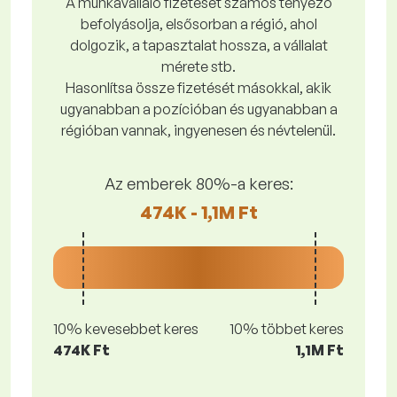
A munkavállaló fizetését számos tényező
befolyásolja, elsősorban a régió, ahol
dolgozik, a tapasztalat hossza, a vállalat
mérete stb.
Hasonlítsa össze fizetését másokkal, akik
ugyanabban a pozícióban és ugyanabban a
régióban vannak, ingyenesen és névtelenül.
Az emberek 80%-a keres:
474K - 1,1M Ft
10% kevesebbet keres
10% többet keres
474K Ft
1,1M Ft