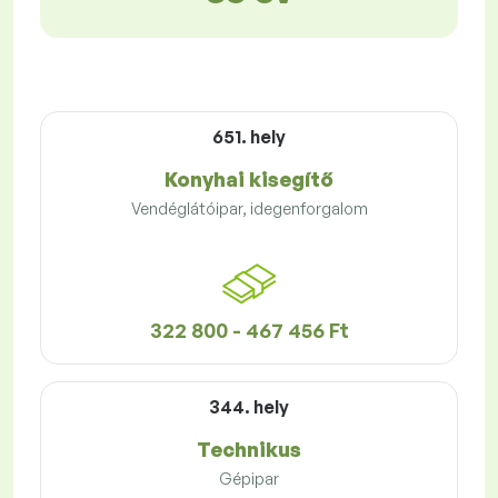
651. hely
Konyhai kisegítő
Vendéglátóipar, idegenforgalom
322 800 - 467 456 Ft
344. hely
Technikus
Gépipar