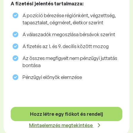
A fizetési jelentés tartalmazza:
A pozíció bérezése régiónként, végzettség,
tapasztalat, cégméret, életkor szerint
A válaszadók megoszlása ​​bérsávok szerint
A fizetés az 1. és 9. decilis között mozog
Az összes megfigyelt nem pénzügyi juttatás
bontása
Pénzügyi előnyök elemzése
Hozz létre egy fiókot és rendelj
Mintaelemzés megtekintése