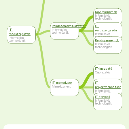
DevOps mérnök
Információs
technológiák
Rendszeradminisztrátor
IT-
IT-
Információs
rendszergazda
technológiák
rendszergazda
Információs
technológiák
Információs
Rendszermérnök
technológiák
Információs
technológiák
IT-igazgató
Cégvezetés
IT-menedzser
IT-
Menedzsment
projektmenedzser
Információs
technológiák
IT-tervező
Információs
technológiák