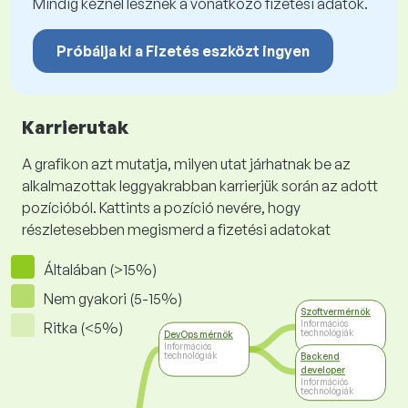
Mindig kéznél lesznek a vonatkozó fizetési adatok.
Próbálja ki a Fizetés eszközt ingyen
Karrierutak
A grafikon azt mutatja, milyen utat járhatnak be az
alkalmazottak leggyakrabban karrierjük során az adott
pozícióból. Kattints a pozíció nevére, hogy
részletesebben megismerd a fizetési adatokat
Általában (>15%)
Nem gyakori (5-15%)
Szoftvermérnök
Információs
Ritka (<5%)
technológiák
DevOps mérnök
Információs
technológiák
Backend
developer
Információs
technológiák