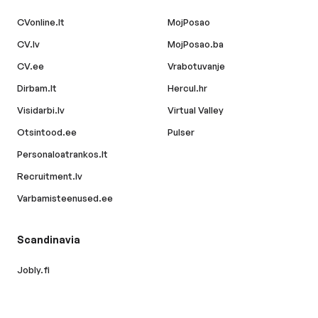
CVonline.lt
MojPosao
CV.lv
MojPosao.ba
CV.ee
Vrabotuvanje
Dirbam.lt
Hercul.hr
Visidarbi.lv
Virtual Valley
Otsintood.ee
Pulser
Personaloatrankos.lt
Recruitment.lv
Varbamisteenused.ee
Scandinavia
Jobly.fi