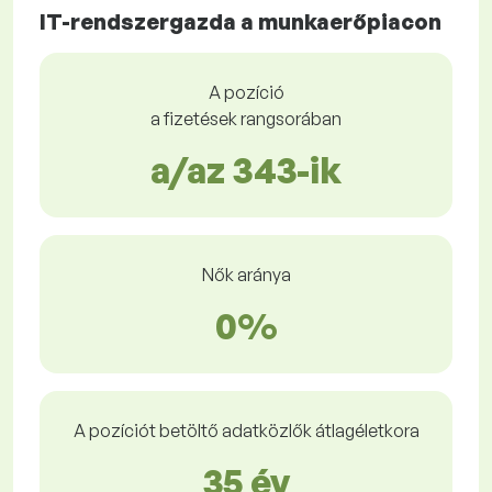
IT-rendszergazda a munkaerőpiacon
A pozíció
a fizetések rangsorában
a/az 343-ik
Nők aránya
0%
A pozíciót betöltő adatközlők átlagéletkora
35 év