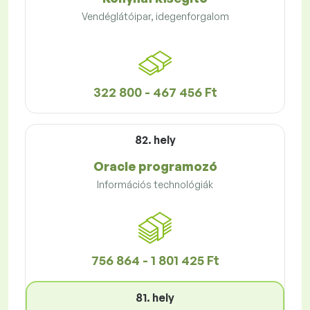
Vendéglátóipar, idegenforgalom
322 800 - 467 456 Ft
82. hely
Oracle programozó
Információs technológiák
756 864 - 1 801 425 Ft
81. hely