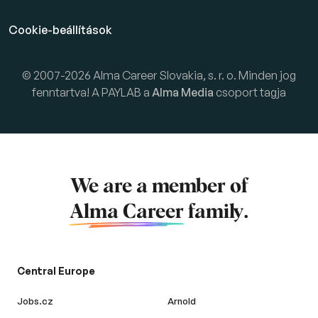
Cookie-beállítások
© 2007-2026 Alma Career Slovakia, s. r. o. Minden jog
fenntartva! A PAYLAB a
Alma Media
csoport tagja
We are a member of
Alma Career
family.
Central Europe
Jobs.cz
Arnold