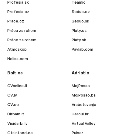
Profesia.sk
Teamio
Profesia.cz
Seduo.cz
Prace.cz
Seduo.sk
Práca za rohom
Platy.cz
Práce za rohem
Platy.sk
Atmoskop
Paylab.com
Nelisa.com
Baltics
Adriatic
CVonline.lt
MojPosao
CV.lv
MojPosao.ba
CV.ee
Vrabotuvanje
Dirbam.lt
Hercul.hr
Visidarbi.lv
Virtual Valley
Otsintood.ee
Pulser