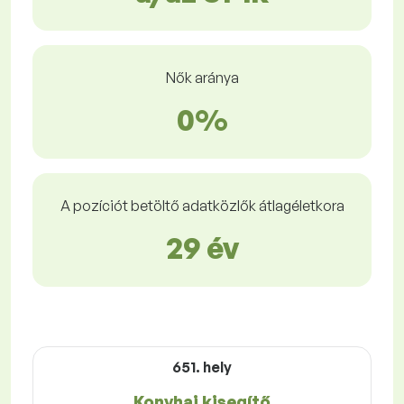
Nők aránya
0%
A pozíciót betöltő adatközlők átlagéletkora
29 év
651. hely
Konyhai kisegítő