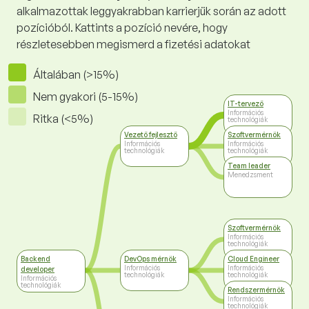
alkalmazottak leggyakrabban karrierjük során az adott
pozícióból. Kattints a pozíció nevére, hogy
részletesebben megismerd a fizetési adatokat
Általában (>15%)
Nem gyakori (5-15%)
IT-tervező
Információs
Ritka (<5%)
technológiák
Vezető fejlesztő
Szoftvermérnök
Információs
Információs
technológiák
technológiák
Team leader
Menedzsment
Szoftvermérnök
Információs
technológiák
Backend
DevOps mérnök
Cloud Engineer
Információs
Információs
developer
technológiák
technológiák
Információs
technológiák
Rendszermérnök
Információs
technológiák