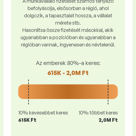
A munkavállaló fizetését számos tényező
befolyásolja, elsősorban a régió, ahol
dolgozik, a tapasztalat hossza, a vállalat
mérete stb.
Hasonlítsa össze fizetését másokkal, akik
ugyanabban a pozícióban és ugyanabban a
régióban vannak, ingyenesen és névtelenül.
Az emberek 80%-a keres:
615K - 2,0M Ft
10% kevesebbet keres
10% többet keres
615K Ft
2,0M Ft