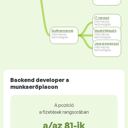
IT-tervező
Információs
technológiák
Szoftvermérnök
Vezető fejlesztő
Információs
Információs
technológiák
technológiák
Java programozó
Információs
technológiák
Backend developer a
munkaerőpiacon
A pozíció
a fizetések rangsorában
a/az 81-ik