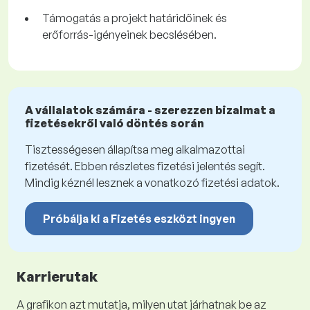
Támogatás a projekt határidőinek és
erőforrás-igényeinek becslésében.
A vállalatok számára - szerezzen bizalmat a
fizetésekről való döntés során
Tisztességesen állapítsa meg alkalmazottai
fizetését. Ebben részletes fizetési jelentés segít.
Mindig kéznél lesznek a vonatkozó fizetési adatok.
Próbálja ki a Fizetés eszközt ingyen
Karrierutak
A grafikon azt mutatja, milyen utat járhatnak be az