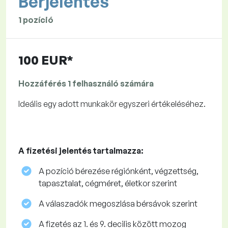
Bérjelentés
1 pozíció
100 EUR*
Hozzáférés 1 felhasználó számára
Ideális egy adott munkakör egyszeri értékeléséhez.
A fizetési jelentés tartalmazza:
A pozíció bérezése régiónként, végzettség,
tapasztalat, cégméret, életkor szerint
A válaszadók megoszlása ​​bérsávok szerint
A fizetés az 1. és 9. decilis között mozog