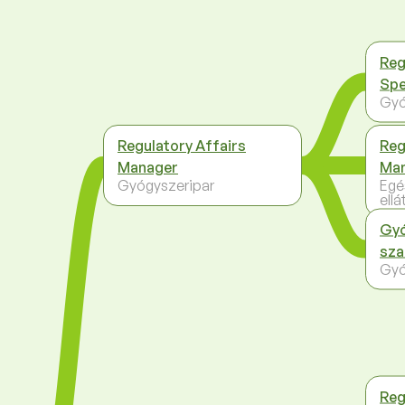
Reg
Spe
Gyó
Regulatory Affairs
Reg
Manager
Ma
Gyógyszeripar
Egé
ellá
Gyó
sz
Gyó
Reg