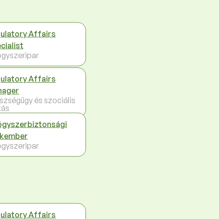
ulatory Affairs
cialist
gyszeripar
ulatory Affairs
nager
szségügy és szociális
tás
gyszerbiztonsági
akember
gyszeripar
ulatory Affairs