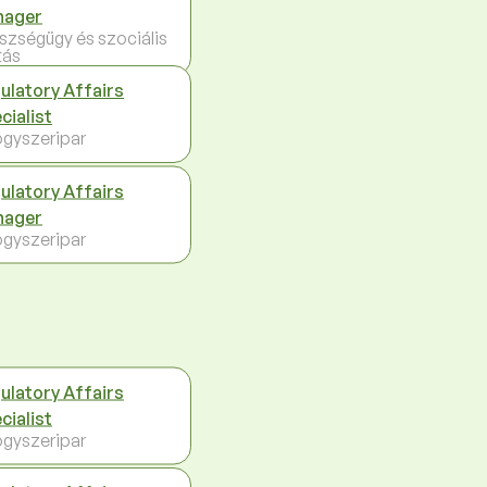
nager
szségügy és szociális
tás
ulatory Affairs
cialist
gyszeripar
ulatory Affairs
nager
gyszeripar
ulatory Affairs
cialist
gyszeripar