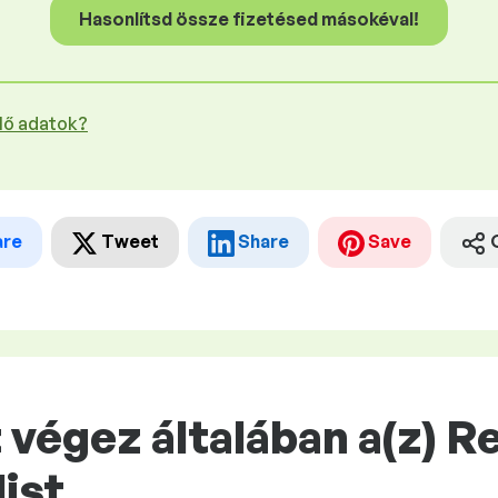
Hasonlítsd össze fizetésed másokéval!
plő adatok?
are
Tweet
Share
Save
végez általában a(z) R
list