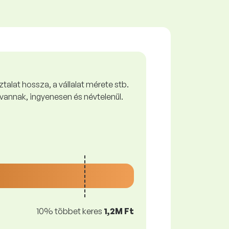
talat hossza, a vállalat mérete stb.
vannak, ingyenesen és névtelenül.
10% többet keres
1,2M Ft