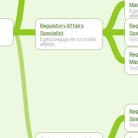
Ma
Egé
ellá
Regulatory Affairs
Reg
Specialist
Spe
Egészségügy és szociális
Gyó
ellátás
Reg
Ma
Gyó
Reg
Spe
Gyó