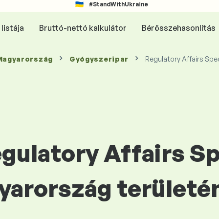
#StandWithUkraine
listája
Bruttó-nettó kalkulátor
Bérösszehasonlítás
 Magyarország
Gyógyszeripar
Regulatory Affairs Spec
egulatory Affairs Sp
yarország területé