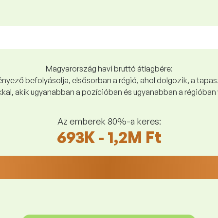
Magyarország havi bruttó átlagbére:
yező befolyásolja, elsősorban a régió, ahol dolgozik, a tapasz
kal, akik ugyanabban a pozícióban és ugyanabban a régióban 
Az emberek 80%-a keres:
693K - 1,2M Ft