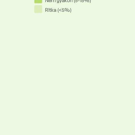
Nem gyakori (5-15%)
Ritka (<5%)