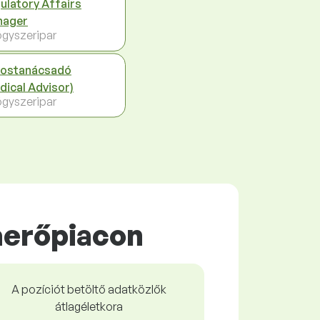
ulatory Affairs
nager
gyszeripar
ostanácsadó
dical Advisor)
gyszeripar
aerőpiacon
A pozíciót betöltő adatközlők
átlagéletkora