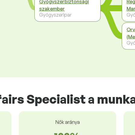
Gyógyszerbiztonsági
Reg
szakember
Ma
Gyógyszeripar
Gyó
Orv
(Me
Gyó
airs Specialist a munk
Nők aránya