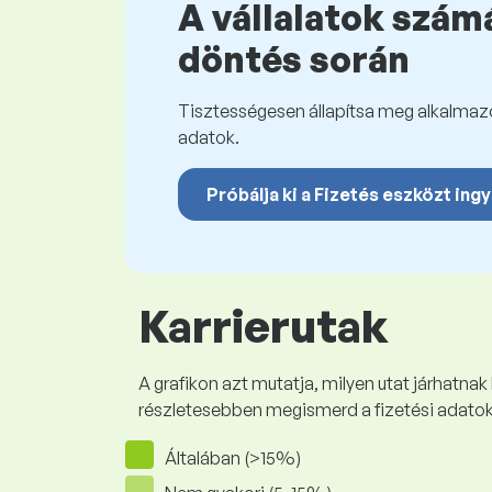
A vállalatok számá
döntés során
Tisztességesen állapítsa meg alkalmazot
adatok.
Próbálja ki a Fizetés eszközt ing
Karrierutak
A grafikon azt mutatja, milyen utat járhatnak
részletesebben megismerd a fizetési adato
Általában (>15%)