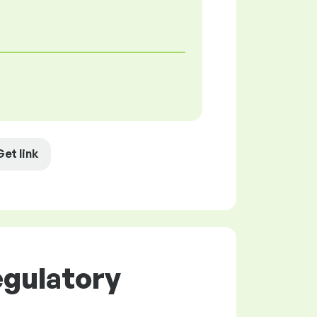
Get link
egulatory