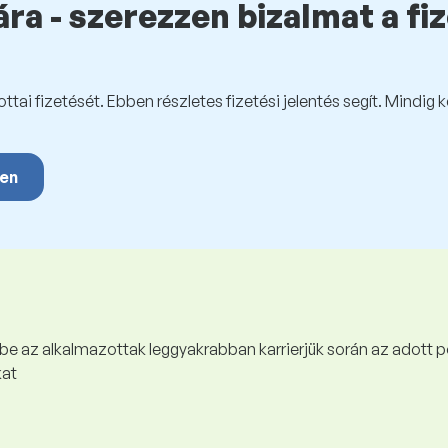
ra - szerezzen bizalmat a fi
tai fizetését. Ebben részletes fizetési jelentés segít. Mindig 
yen
 be az alkalmazottak leggyakrabban karrierjük során az adott p
kat