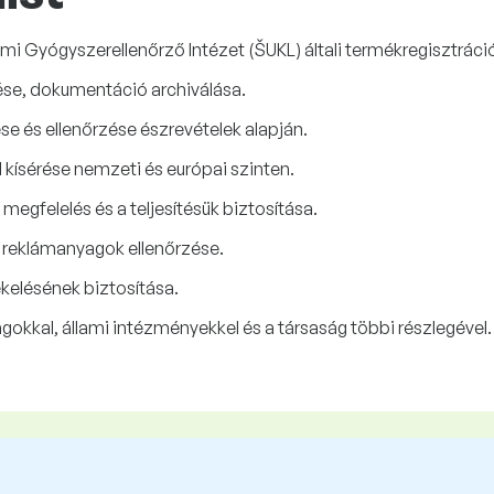
i Gyógyszerellenőrző Intézet (ŠUKL) általi termékregisztráci
ése, dokumentáció archiválása.
se és ellenőrzése észrevételek alapján.
kísérése nemzeti és európai szinten.
egfelelés és a teljesítésük biztosítása.
reklámanyagok ellenőrzése.
kelésének biztosítása.
kkal, állami intézményekkel és a társaság többi részlegével.