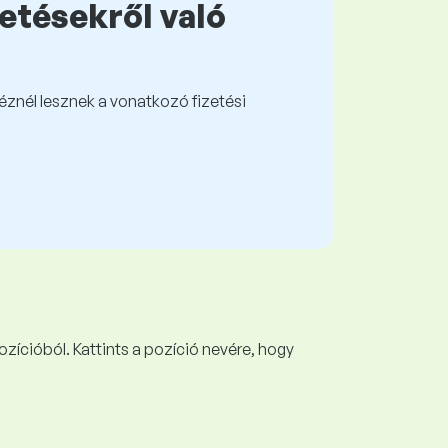
zetésekről való
kéznél lesznek a vonatkozó fizetési
ozícióból. Kattints a pozíció nevére, hogy