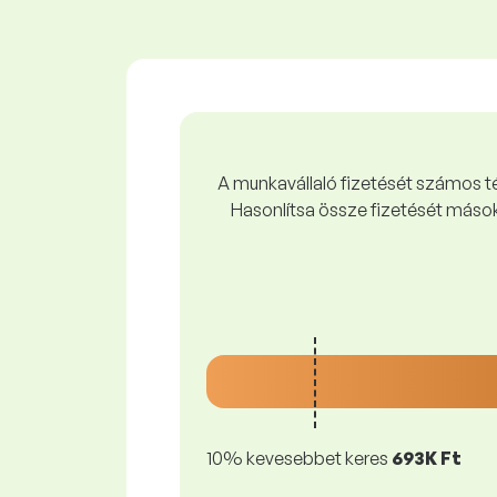
A munkavállaló fizetését számos tén
Hasonlítsa össze fizetését mások
10% kevesebbet keres
693K Ft