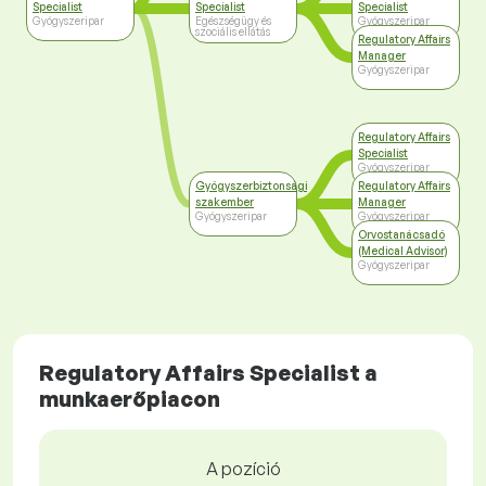
Specialist
Specialist
Specialist
Gyógyszeripar
Egészségügy és
Gyógyszeripar
szociális ellátás
Regulatory Affairs
Manager
Gyógyszeripar
Regulatory Affairs
Specialist
Gyógyszeripar
Gyógyszerbiztonsági
Regulatory Affairs
szakember
Manager
Gyógyszeripar
Gyógyszeripar
Orvostanácsadó
(Medical Advisor)
Gyógyszeripar
Regulatory Affairs Specialist a
munkaerőpiacon
A pozíció