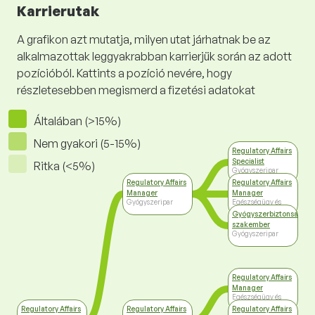
Karrierutak
A grafikon azt mutatja, milyen utat járhatnak be az
alkalmazottak leggyakrabban karrierjük során az adott
pozícióból. Kattints a pozíció nevére, hogy
részletesebben megismerd a fizetési adatokat
Általában (>15%)
Nem gyakori (5-15%)
Regulatory Affairs
Specialist
Ritka (<5%)
Gyógyszeripar
Regulatory Affairs
Regulatory Affairs
Manager
Manager
Gyógyszeripar
Egészségügy és
szociális ellátás
Gyógyszerbiztonsági
szakember
Gyógyszeripar
Regulatory Affairs
Manager
Egészségügy és
szociális ellátás
Regulatory Affairs
Regulatory Affairs
Regulatory Affairs