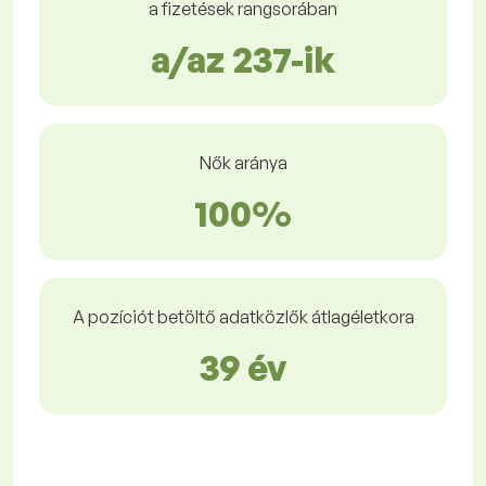
a fizetések rangsorában
a/az 237-ik
Nők aránya
100%
A pozíciót betöltő adatközlők átlagéletkora
39 év