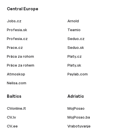
Central Europe
Jobs.cz
Arnold
Profesia.sk
Teamio
Profesia.cz
Seduo.cz
Prace.cz
Seduo.sk
Práca za rohom
Platy.cz
Práce za rohem
Platy.sk
Atmoskop
Paylab.com
Nelisa.com
Baltics
Adriatic
CVonline.lt
MojPosao
CV.lv
MojPosao.ba
CV.ee
Vrabotuvanje