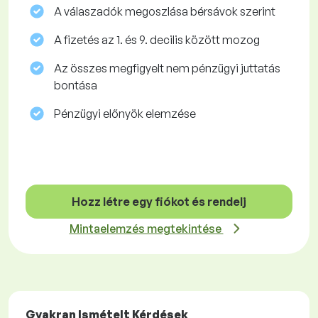
A válaszadók megoszlása ​​bérsávok szerint
A fizetés az 1. és 9. decilis között mozog
Az összes megfigyelt nem pénzügyi juttatás
bontása
Pénzügyi előnyök elemzése
Hozz létre egy fiókot és rendelj
Mintaelemzés megtekintése
Gyakran Ismételt Kérdések