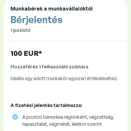
Munkabérek a munkavállalóktól
Bérjelentés
1 pozíció
100 EUR*
Hozzáférés 1 felhasználó számára
Ideális egy adott munkakör egyszeri értékeléséhez.
A fizetési jelentés tartalmazza:
A pozíció bérezése régiónként, végzettség,
tapasztalat, cégméret, életkor szerint