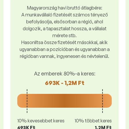
Magyarország havi bruttó átlagbére:
A munkavállaló fizetését számos tényező
befolyásolja, elsősorban a régió, ahol
dolgozik, a tapasztalat hossza, a vállalat
mérete stb.
Hasonlítsa össze fizetését másokkal, akik
ugyanabban a pozícióban és ugyanabban a
régióban vannak, ingyenesen és névtelenül.
Az emberek 80%-a keres:
693K - 1,2M Ft
10% kevesebbet keres
10% többet keres
693K Ft
1,2M Ft