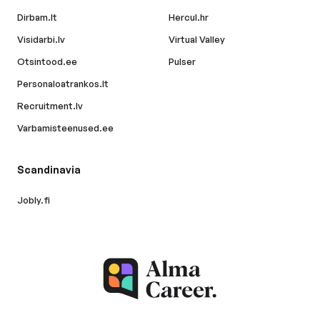
Dirbam.lt
Hercul.hr
Visidarbi.lv
Virtual Valley
Otsintood.ee
Pulser
Personaloatrankos.lt
Recruitment.lv
Varbamisteenused.ee
Scandinavia
Jobly.fi