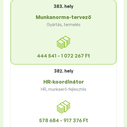
383. hely
Munkanorma-tervező
Gyártás, termelés
444 541 - 1 072 267 Ft
382. hely
HR-koordinátor
HR, munkaerő-fejlesztés
578 684 - 917 376 Ft