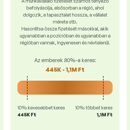
A munkavállaló fizetését számos tényező
befolyásolja, elsősorban a régió, ahol
dolgozik, a tapasztalat hossza, a vállalat
mérete stb.
Hasonlítsa össze fizetését másokkal, akik
ugyanabban a pozícióban és ugyanabban a
régióban vannak, ingyenesen és névtelenül.
Az emberek 80%-a keres:
445K - 1,1M Ft
10% kevesebbet keres
10% többet keres
445K Ft
1,1M Ft