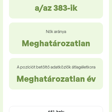
a/az 383-ik
Nők aránya
Meghatározatlan
A pozíciót betöltő adatközlők átlagéletkora
Meghatározatlan év
651. hely