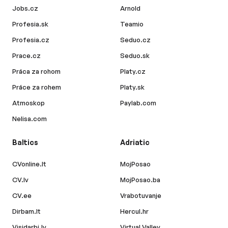
Jobs.cz
Arnold
Profesia.sk
Teamio
Profesia.cz
Seduo.cz
Prace.cz
Seduo.sk
Práca za rohom
Platy.cz
Práce za rohem
Platy.sk
Atmoskop
Paylab.com
Nelisa.com
Baltics
Adriatic
CVonline.lt
MojPosao
CV.lv
MojPosao.ba
CV.ee
Vrabotuvanje
Dirbam.lt
Hercul.hr
Visidarbi.lv
Virtual Valley