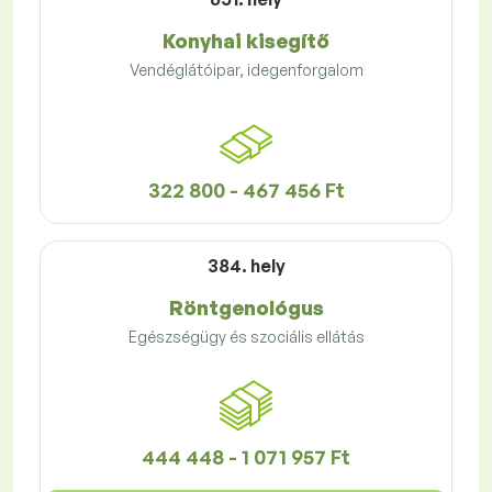
Konyhai kisegítő
Vendéglátóipar, idegenforgalom
322 800 - 467 456 Ft
384. hely
Röntgenológus
Egészségügy és szociális ellátás
444 448 - 1 071 957 Ft