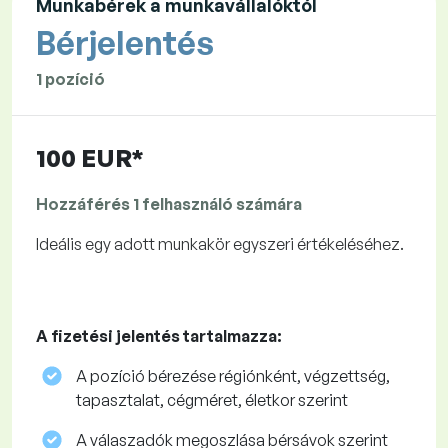
Munkabérek a munkavállalóktól
Bérjelentés
1 pozíció
100 EUR*
Hozzáférés 1 felhasználó számára
Ideális egy adott munkakör egyszeri értékeléséhez.
A fizetési jelentés tartalmazza:
A pozíció bérezése régiónként, végzettség,
tapasztalat, cégméret, életkor szerint
A válaszadók megoszlása ​​bérsávok szerint