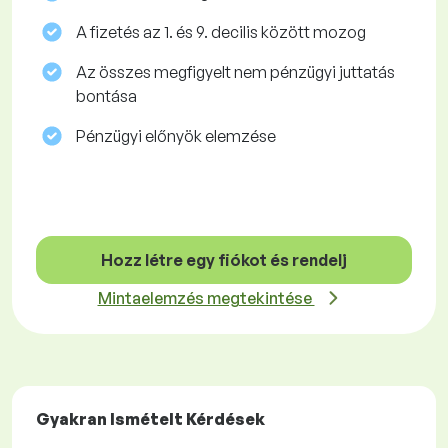
A fizetés az 1. és 9. decilis között mozog
Az összes megfigyelt nem pénzügyi juttatás
bontása
Pénzügyi előnyök elemzése
Hozz létre egy fiókot és rendelj
Mintaelemzés megtekintése
Gyakran Ismételt Kérdések