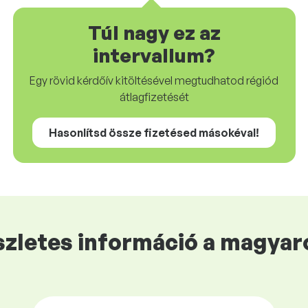
Túl nagy ez az
intervallum?
Egy rövid kérdőív kitöltésével megtudhatod régiód
átlagfizetését
Hasonlítsd össze fizetésed másokéval!
zletes információ a magyaro