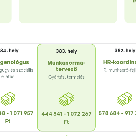
84. hely
382. hely
383. hely
genológus
HR-koordin
Munkanorma-
tervező
ügy és szociális
HR, munkaerő-fej
ellátás
Gyártás, termelés
8 - 1 071 957
578 684 - 917 
444 541 - 1 072 267
Ft
Ft