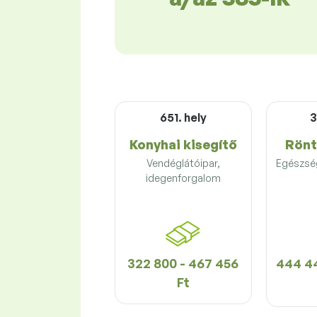
651. hely
3
Konyhai kisegítő
Rönt
Vendéglátóipar,
Egészség
idegenforgalom
322 800 - 467 456
444 44
Ft