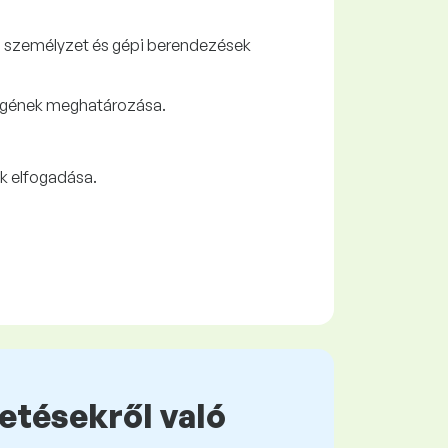
, személyzet és gépi berendezések
égének meghatározása.
ek elfogadása.
zetésekről való