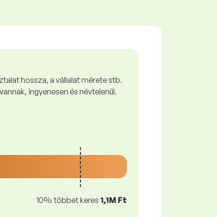
talat hossza, a vállalat mérete stb.
vannak, ingyenesen és névtelenül.
10% többet keres
1,1M Ft