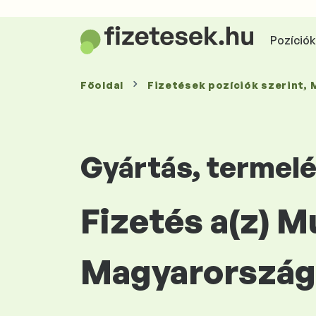
Pozíciók 
Főoldal
Fizetések
pozíciók szerint
,
Gyártás, termel
Fizetés a(z) 
Magyarország 