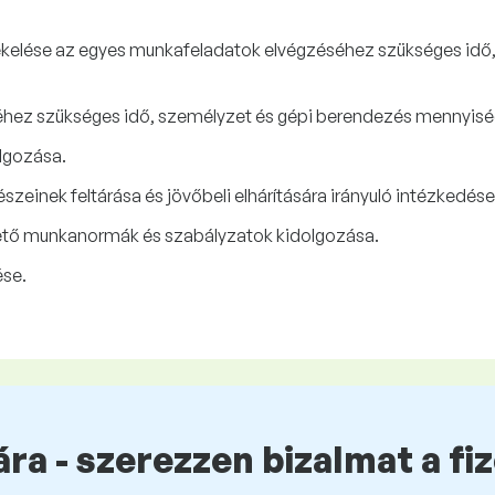
ékelése az egyes munkafeladatok elvégzéséhez szükséges idő
éhez szükséges idő, személyzet és gépi berendezés mennyis
lgozása.
szeinek feltárása és jövőbeli elhárítására irányuló intézkedés
ető munkanormák és szabályzatok kidolgozása.
ése.
ra - szerezzen bizalmat a fi