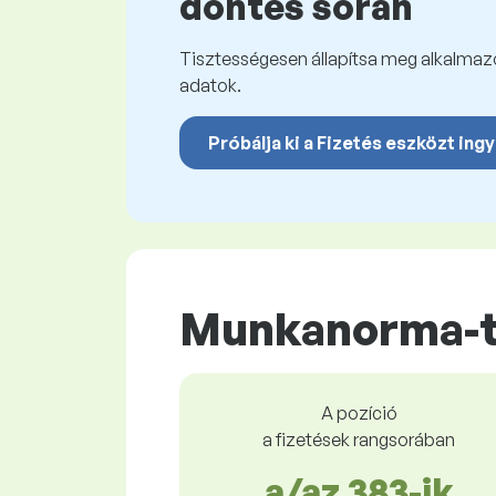
döntés során
Tisztességesen állapítsa meg alkalmazot
adatok.
Próbálja ki a Fizetés eszközt ing
Munkanorma-t
A pozíció
a fizetések rangsorában
a/az 383-ik