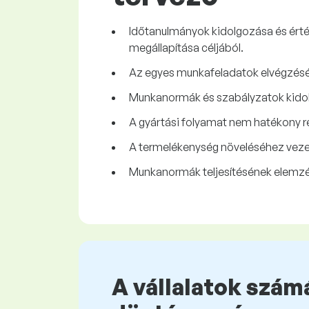
Időtanulmányok kidolgozása és ért
megállapítása céljából.
Az egyes munkafeladatok elvégzés
Munkanormák és szabályzatok kido
A gyártási folyamat nem hatékony ré
A termelékenység növeléséhez vez
Munkanormák teljesítésének elemz
A vállalatok számá