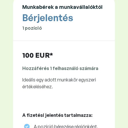
Munkabérek a munkavállalóktól
Bérjelentés
1 pozíció
100 EUR*
Hozzáférés 1 felhasználó számára
Ideális egy adott munkakör egyszeri
értékeléséhez.
A fizetési jelentés tartalmazza:
A pozíció bérezése régiónként,