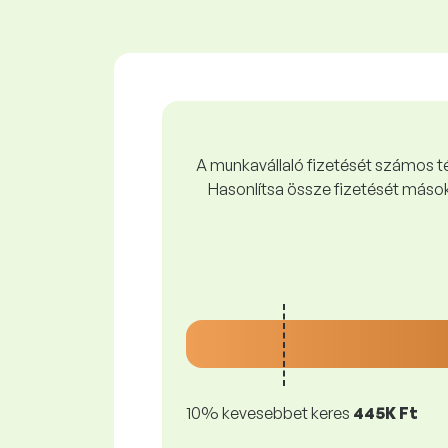
A munkavállaló fizetését számos tén
Hasonlítsa össze fizetését mások
10% kevesebbet keres
445K Ft