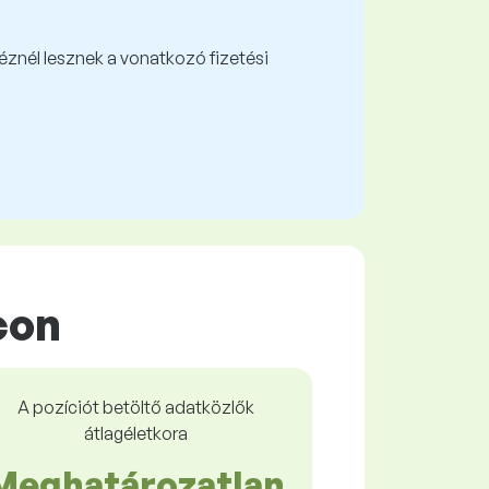
kéznél lesznek a vonatkozó fizetési
con
A pozíciót betöltő adatközlők
átlagéletkora
Meghatározatlan