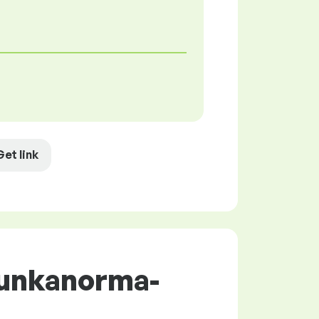
Get link
Munkanorma-