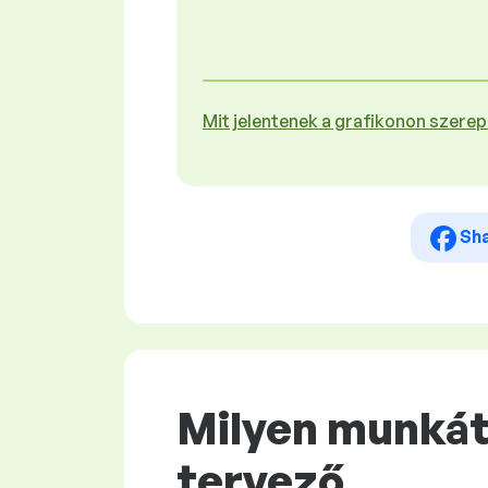
Mit jelentenek a grafikonon szere
Sh
Milyen munkát
tervező