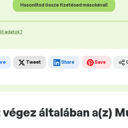
Hasonlítsd össze fizetésed másokéval!
plő adatok?
are
Tweet
Share
Save
 végez általában a(z) 