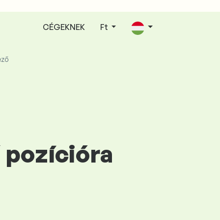
CÉGEKNEK
Ft
ező
 pozícióra