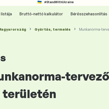
#StandWithUkraine
listája
Bruttó-nettó kalkulátor
Bérösszehasonlítás
 Magyarország
Gyártás, termelés
Munkanorma-terv
és
Munkanorma-tervező
területén