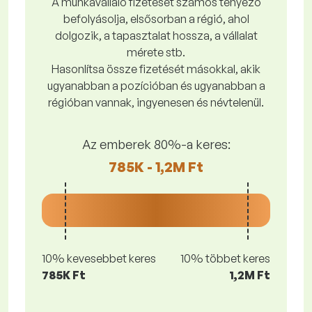
A munkavállaló fizetését számos tényező
befolyásolja, elsősorban a régió, ahol
dolgozik, a tapasztalat hossza, a vállalat
mérete stb.
Hasonlítsa össze fizetését másokkal, akik
ugyanabban a pozícióban és ugyanabban a
régióban vannak, ingyenesen és névtelenül.
Az emberek 80%-a keres:
785K - 1,2M Ft
10% kevesebbet keres
10% többet keres
785K Ft
1,2M Ft