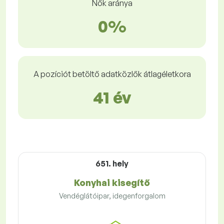
Nők aránya
0%
A pozíciót betöltő adatközlők átlagéletkora
41 év
651. hely
Konyhai kisegítő
Vendéglátóipar, idegenforgalom