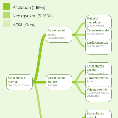
Általában (>15%)
Nem gyakori (5-15%)
Műszaki
menedzser
Ritka (<5%)
Menedzsment
Karbantartási
Termelési vezető
Menedzsment
vezető
Menedzsment
Facility manager
Menedzsment
Karbantartási
vezető
Menedzsment
Karbantartási
Karbantartási
Folyamatmérnök
Autóipar
mérnök
mérnök
Gyártás, termelés
Autóipar
Villamosmérnök
Elektrotechnika és
energetika
Karbantartási
mérnök