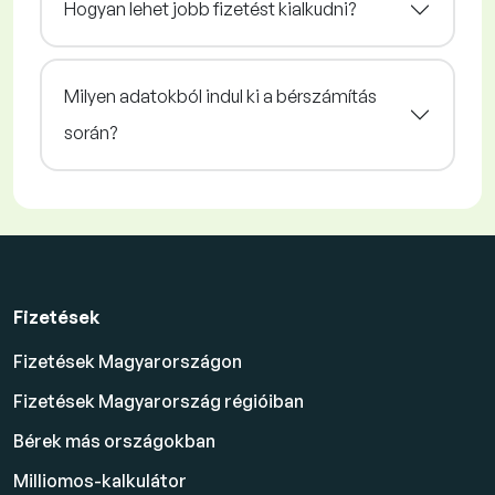
Hogyan lehet jobb fizetést kialkudni?
Milyen adatokból indul ki a bérszámítás
során?
Fizetések
Fizetések Magyarországon
Fizetések Magyarország régióiban
Bérek más országokban
Milliomos-kalkulátor