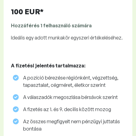
100 EUR*
Hozzáférés 1 felhasználó számára
Ideális egy adott munkakör egyszeri értékeléséhez.
A fizetési jelentés tartalmazza:
A pozíció bérezése régiónként, végzettség,
tapasztalat, cégméret, életkor szerint
A válaszadók megoszlása ​​bérsávok szerint
A fizetés az 1. és 9. decilis között mozog
Az összes megfigyelt nem pénzügyi juttatás
bontása