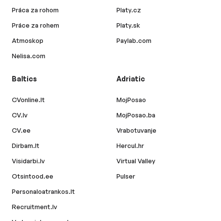
Práca za rohom
Platy.cz
Práce za rohem
Platy.sk
Atmoskop
Paylab.com
Nelisa.com
Baltics
Adriatic
CVonline.lt
MojPosao
CV.lv
MojPosao.ba
CV.ee
Vrabotuvanje
Dirbam.lt
Hercul.hr
Visidarbi.lv
Virtual Valley
Otsintood.ee
Pulser
Personaloatrankos.lt
Recruitment.lv