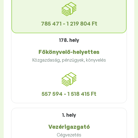
785 471 - 1 219 804 Ft
178. hely
Főkönyvelő-helyettes
Közgazdaság, pénzügyek, könyvelés
557 594 - 1 518 415 Ft
1. hely
Vezérigazgató
Cégvezetés