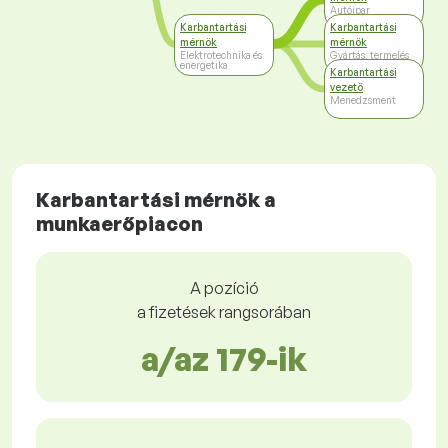
Autóipar
Karbantartási
Karbantartási
mérnök
mérnök
Elektrotechnika és
Gyártás, termelés
energetika
Karbantartási
vezető
Menedzsment
Karbantartási mérnök a
munkaerőpiacon
A pozíció
a fizetések rangsorában
a/az 179-ik