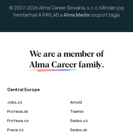
© 2007-2026 Alma Career Slovakia, s. r. o. Minden jog
fenntartva! A PAYLAB a
Alma Media
csoport tagja
We are a member of
Alma Career
family.
Central Europe
Jobs.cz
Arnold
Profesia.sk
Teamio
Profesia.cz
Seduo.cz
Prace.cz
Seduo.sk