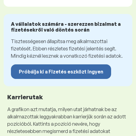
A vállalatok számára - szerezzen bizalmat a
fizetésekről való döntés során
Tisztességesen állapítsa meg alkalmazottai
fizetését. Ebben részletes fizetési jelentés segít.
Mindig kéznél lesznek a vonatkozó fizetési adatok.
Próbálja ki a Fizetés eszközt ingyen
Karrierutak
A grafikon azt mutatja, milyen utat járhatnak be az
alkalmazottak leggyakrabban karrierjük során az adott
pozícióból. Kattints a pozíció nevére, hogy
részletesebben megismerd a fizetési adatokat