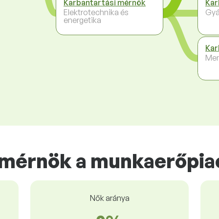
Karbantartási mérnök
Kar
Elektrotechnika és
Gyá
energetika
Kar
Me
 mérnök a munkaerőpia
Nők aránya