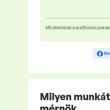
Mit jelentenek a grafikonon szere
Sh
Milyen munkát 
mérnök