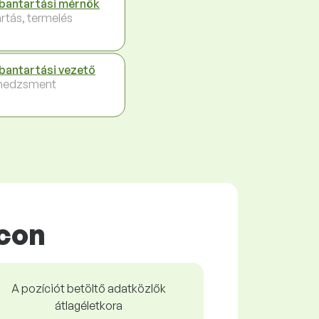
bantartási mérnök
rtás, termelés
bantartási vezető
nedzsment
con
A pozíciót betöltő adatközlők
átlagéletkora