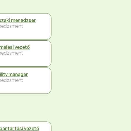
zaki menedzser
nedzsment
melési vezető
nedzsment
ility manager
nedzsment
bantartási vezető