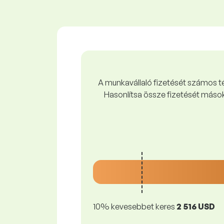
A munkavállaló fizetését számos tén
Hasonlítsa össze fizetését mások
10% kevesebbet keres
2 516 USD