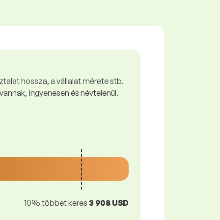
talat hossza, a vállalat mérete stb.
vannak, ingyenesen és névtelenül.
10% többet keres
3 908 USD