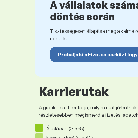
A vállalatok számá
döntés során
Tisztességesen állapítsa meg alkalmazot
adatok.
Próbálja ki a Fizetés eszközt ing
Karrierutak
A grafikon azt mutatja, milyen utat járhatnak
részletesebben megismerd a fizetési adato
Általában (>15%)