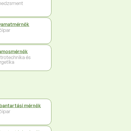
nedzsment
yamatmérnök
óipar
lamosmérnök
ktrotechnika és
rgetika
bantartási mérnök
óipar