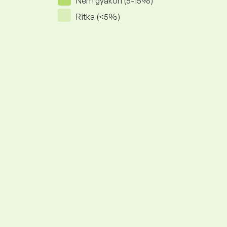
Nem gyakori (5-15%)
Ritka (<5%)