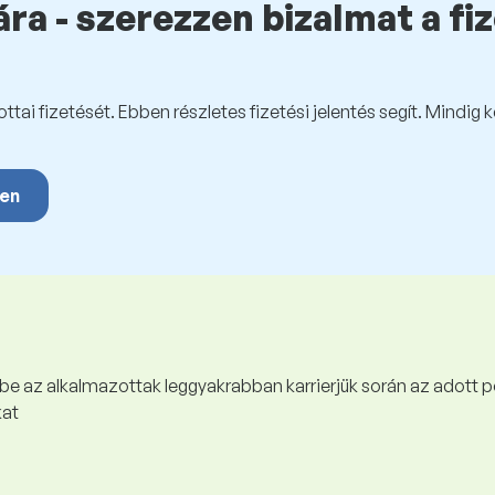
ra - szerezzen bizalmat a fi
tai fizetését. Ebben részletes fizetési jelentés segít. Mindig 
yen
 be az alkalmazottak leggyakrabban karrierjük során az adott p
kat