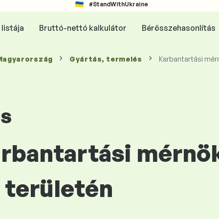
#StandWithUkraine
listája
Bruttó-nettó kalkulátor
Bérösszehasonlítás
 Magyarország
Gyártás, termelés
Karbantartási mér
és
arbantartási mérnö
területén