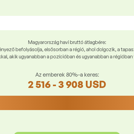
Magyarország havi bruttó átlagbére:
yező befolyásolja, elsősorban a régió, ahol dolgozik, a tapasz
kal, akik ugyanabban a pozícióban és ugyanabban a régióban 
Az emberek 80%-a keres:
2 516 - 3 908 USD