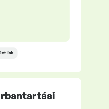
Get link
arbantartási