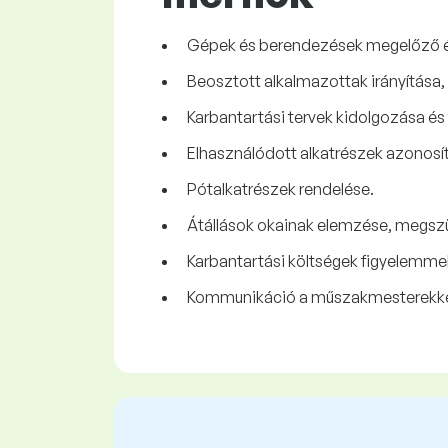
Gépek és berendezések megelőző és
Beosztott alkalmazottak irányítása,
Karbantartási tervek kidolgozása és f
Elhasználódott alkatrészek azonosí
Pótalkatrészek rendelése.
Átállások okainak elemzése, megszü
Karbantartási költségek figyelemmel 
Kommunikáció a műszakmesterekkel,