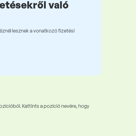
zetésekről való
kéznél lesznek a vonatkozó fizetési
ozícióból. Kattints a pozíció nevére, hogy