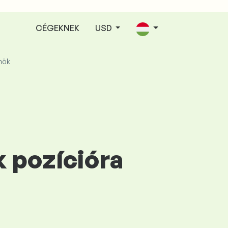
CÉGEKNEK
USD
nök
k pozícióra