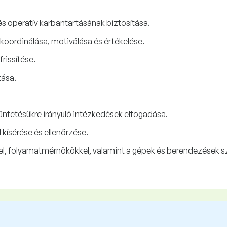
 operatív karbantartásának biztosítása.
 koordinálása, motiválása és értékelése.
rissítése.
tása.
ntetésükre irányuló intézkedések elfogadása.
kísérése és ellenőrzése.
 folyamatmérnökökkel, valamint a gépek és berendezések szál