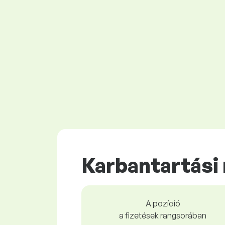
Karbantartási
A pozíció
a fizetések rangsorában