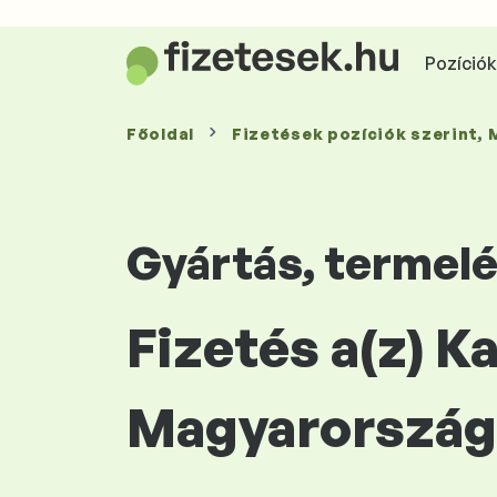
Pozíciók 
Főoldal
Fizetések
pozíciók szerint
,
Gyártás, termel
Fizetés a(z) K
Magyarország 