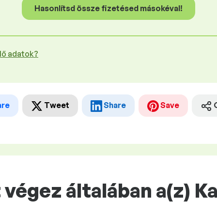
Hasonlítsd össze fizetésed másokéval!
plő adatok?
are
Tweet
Share
Save
végez általában a(z) K