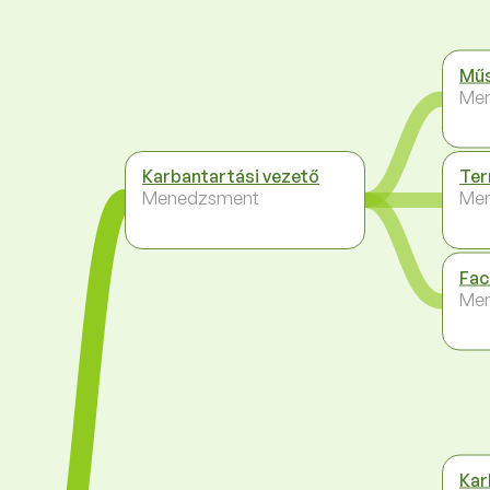
Műs
Me
Karbantartási vezető
Ter
Menedzsment
Me
Fac
Me
Kar