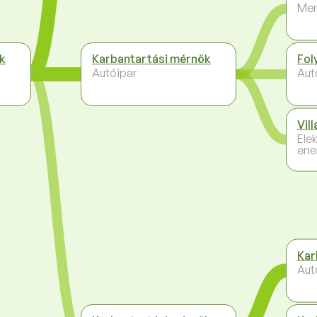
Me
k
Karbantartási mérnök
Fol
Autóipar
Aut
Vil
Ele
ene
Kar
Aut