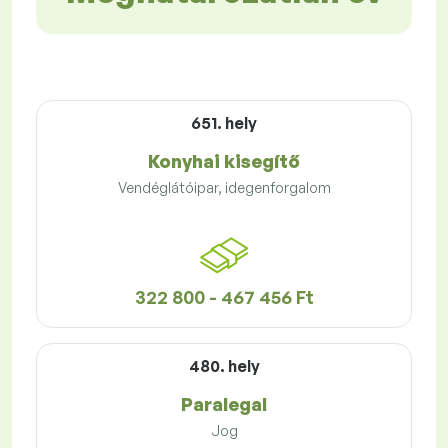
651. hely
Konyhai kisegítő
Vendéglátóipar, idegenforgalom
322 800 - 467 456 Ft
480. hely
Paralegal
Jog