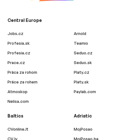
Central Europe
Jobs.cz
Arnold
Profesia.sk
Teamio
Profesia.cz
Seduo.cz
Prace.cz
Seduo.sk
Práca za rohom
Platy.cz
Práce za rohem
Platy.sk
Atmoskop
Paylab.com
Nelisa.com
Baltics
Adriatic
CVonline.lt
MojPosao
CV.lv
MojPosao.ba