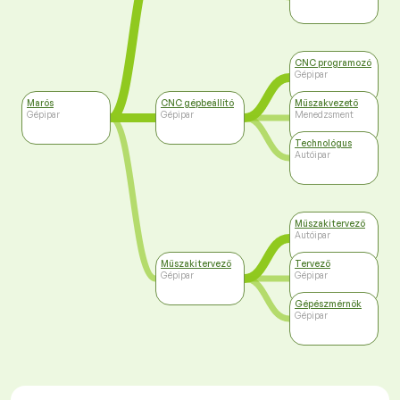
CNC programozó
Gépipar
Marós
CNC gépbeállító
Műszakvezető
Gépipar
Gépipar
Menedzsment
Technológus
Autóipar
Műszaki tervező
Autóipar
Műszaki tervező
Tervező
Gépipar
Gépipar
Gépészmérnök
Gépipar