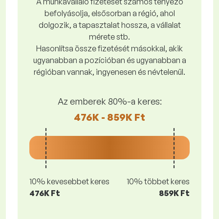
A munkavállaló fizetését számos tényező
befolyásolja, elsősorban a régió, ahol
dolgozik, a tapasztalat hossza, a vállalat
mérete stb.
Hasonlítsa össze fizetését másokkal, akik
ugyanabban a pozícióban és ugyanabban a
régióban vannak, ingyenesen és névtelenül.
Az emberek 80%-a keres:
476K - 859K Ft
10% kevesebbet keres
10% többet keres
476K Ft
859K Ft