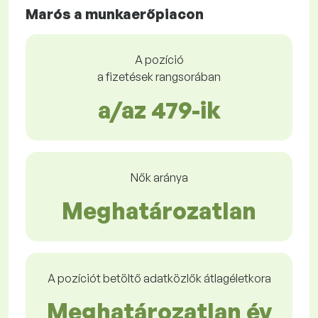
Marós a munkaerőpiacon
A pozíció
a fizetések rangsorában
a/az 479-ik
Nők aránya
Meghatározatlan
A pozíciót betöltő adatközlők átlagéletkora
Meghatározatlan év