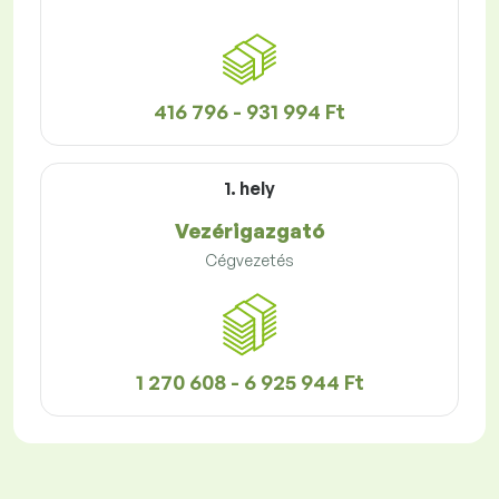
416 796 - 931 994 Ft
1. hely
Vezérigazgató
Cégvezetés
1 270 608 - 6 925 944 Ft