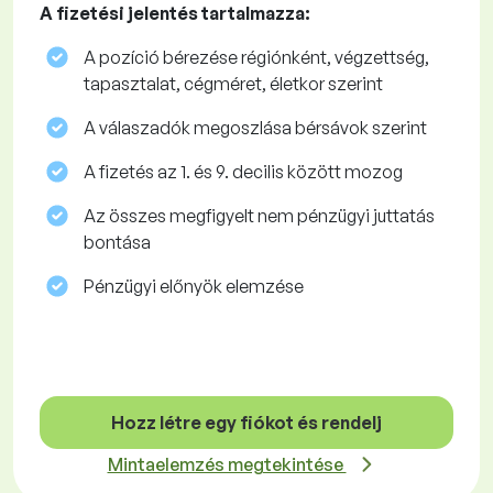
A fizetési jelentés tartalmazza:
A pozíció bérezése régiónként, végzettség,
tapasztalat, cégméret, életkor szerint
A válaszadók megoszlása ​​bérsávok szerint
A fizetés az 1. és 9. decilis között mozog
Az összes megfigyelt nem pénzügyi juttatás
bontása
Pénzügyi előnyök elemzése
Hozz létre egy fiókot és rendelj
Mintaelemzés megtekintése