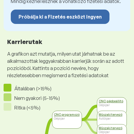
Mindig kéznél lesznek a vonatkozó fizetési adatok.
Próbálja ki a Fizetés eszközt ingyen
Karrierutak
A grafikon azt mutatja, milyen utat járhatnak be az
alkalmazottak leggyakrabban karrierjük során az adott
pozícióból. Kattints a pozíció nevére, hogy
részletesebben megismerd a fizetési adatokat
Általában (>15%)
Nem gyakori (5-15%)
CNC gépbeállító
Gépipar
Ritka (<5%)
CNC programozó
Műszaki tervező
Gépipar
Autóipar
Műszaki tervező
Gépipar