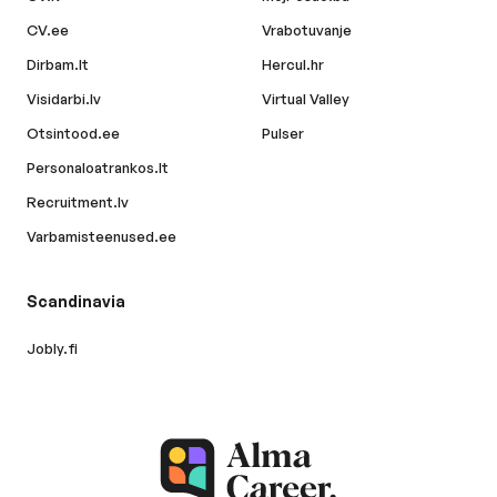
CV.ee
Vrabotuvanje
Dirbam.lt
Hercul.hr
Visidarbi.lv
Virtual Valley
Otsintood.ee
Pulser
Personaloatrankos.lt
Recruitment.lv
Varbamisteenused.ee
Scandinavia
Jobly.fi