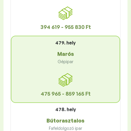
394 619 - 955 830 Ft
479. hely
Marós
Gépipar
475 965 - 859 165 Ft
478. hely
Bútorasztalos
Fafeldolgozó ipar