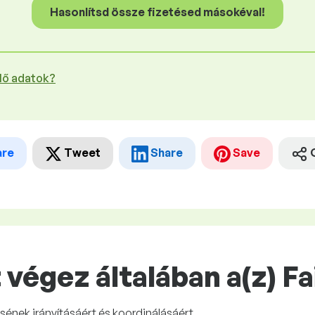
Hasonlítsd össze fizetésed másokéval!
plő adatok?
are
Tweet
Share
Save
végez általában a(z) F
sének irányításáért és koordinálásáért.