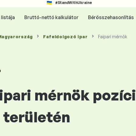
#StandWithUkraine
listája
Bruttó-nettó kalkulátor
Bérösszehasonlítás
 Magyarország
Fafeldolgozó ipar
Faipari mérnök
r
aipari mérnök pozíc
területén