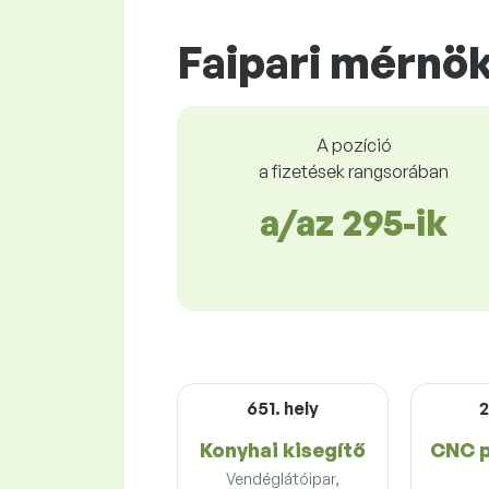
Faipari mérnö
A pozíció
a fizetések rangsorában
a/az 295-ik
651. hely
2
Konyhai kisegítő
CNC 
Vendéglátóipar,