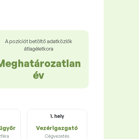
A pozíciót betöltő adatközlők
átlagéletkora
Meghatározatlan
év
1. hely
ügyőr
Vezérigazgató
zféra
Cégvezetés