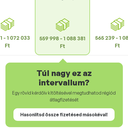
1 - 1 072 033
565 239 - 1 0
559 998 - 1 088 381
Ft
Ft
Ft
Túl nagy ez az
intervallum?
Egy rövid kérdőív kitöltésével megtudhatod régiód
átlagfizetését
Hasonlítsd össze fizetésed másokéval!