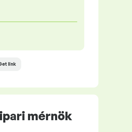
Get link
aipari mérnök