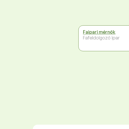
Faipari mérnök
Fafeldolgozó ipar