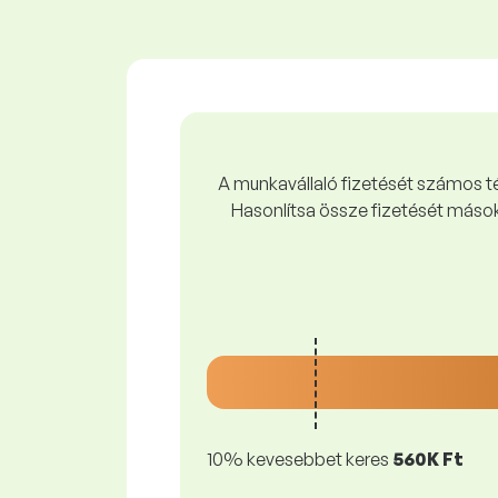
A munkavállaló fizetését számos tén
Hasonlítsa össze fizetését mások
10% kevesebbet keres
560K Ft