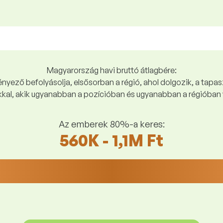
Magyarország havi bruttó átlagbére:
yező befolyásolja, elsősorban a régió, ahol dolgozik, a tapasz
kal, akik ugyanabban a pozícióban és ugyanabban a régióban 
Az emberek 80%-a keres:
560K - 1,1M Ft