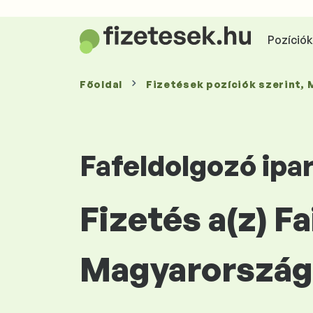
Pozíciók 
Főoldal
Fizetések
pozíciók szerint
,
Fafeldolgozó ipa
Fizetés a(z) F
Magyarország 