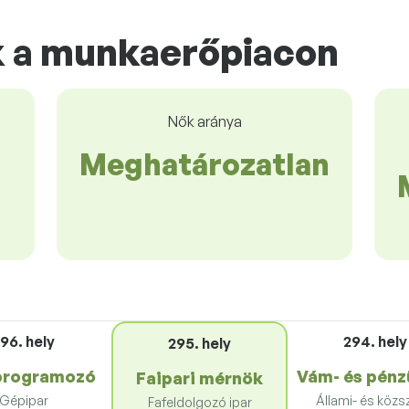
k a munkaerőpiacon
Nők aránya
Meghatározatlan
96. hely
294. hely
295. hely
programozó
Vám- és pénz
Faipari mérnök
Gépipar
Állami- és közs
Fafeldolgozó ipar