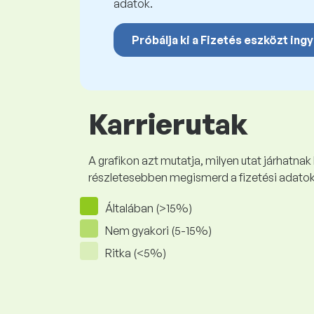
adatok.
Próbálja ki a Fizetés eszközt ing
Karrierutak
A grafikon azt mutatja, milyen utat járhatnak
részletesebben megismerd a fizetési adato
Általában (>15%)
Nem gyakori (5-15%)
Ritka (<5%)