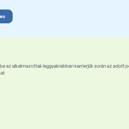
yen
 be az alkalmazottak leggyakrabban karrierjük során az adott p
kat