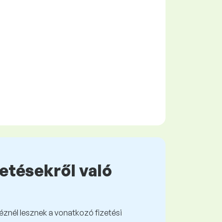
zetésekről való
kéznél lesznek a vonatkozó fizetési