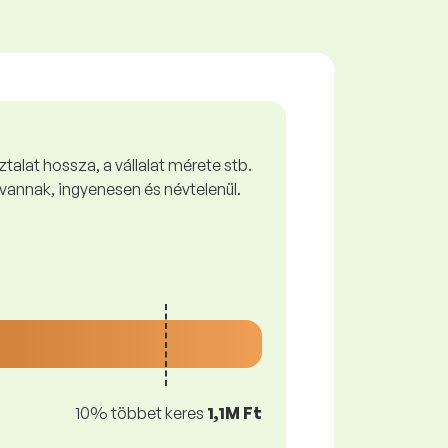
talat hossza, a vállalat mérete stb.
vannak, ingyenesen és névtelenül.
10% többet keres
1,1M Ft