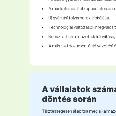
A munkafeladattal kapcsolatos bem
Új gyártási folyamatok elbírálása.
Technológiai változások megvalósí
Beosztott alkalmazottak irányítása,
A műszaki dokumentáció vezetési és
A vállalatok számá
döntés során
Tisztességesen állapítsa meg alkalmazot