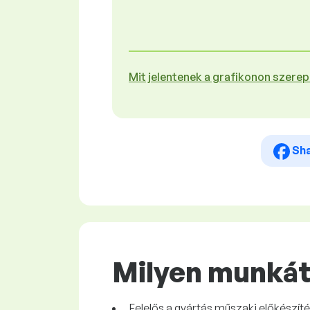
Mit jelentenek a grafikonon szere
Sh
Milyen munkát 
Felelős a gyártás műszaki előkészíté