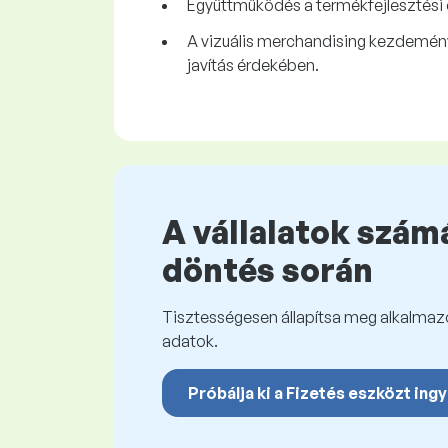
Együttműködés a termékfejlesztési é
A vizuális merchandising kezdeménye
javítás érdekében.
A vállalatok számá
döntés során
Tisztességesen állapítsa meg alkalmazot
adatok.
Próbálja ki a Fizetés eszközt ing