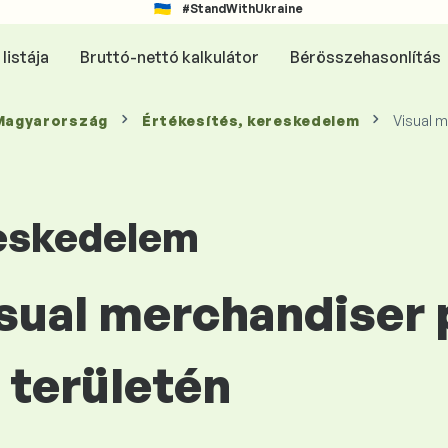
#StandWithUkraine
listája
Bruttó-nettó kalkulátor
Bérösszehasonlítás
 Magyarország
Értékesítés, kereskedelem
Visual 
reskedelem
isual merchandiser 
területén