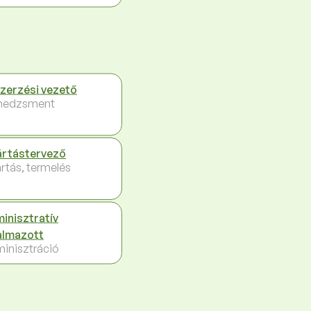
zerzési vezető
nedzsment
rtástervező
rtás, termelés
inisztratív
almazott
inisztráció