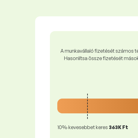
A munkavállaló fizetését számos tén
Hasonlítsa össze fizetését mások
10% kevesebbet keres
363K Ft