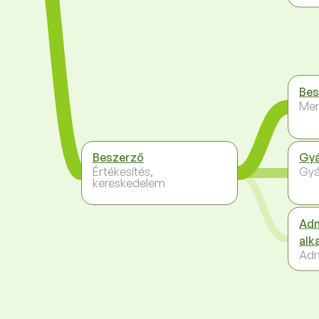
Bes
Me
Beszerző
Gyá
Értékesítés,
Gyá
kereskedelem
Adm
alk
Adm