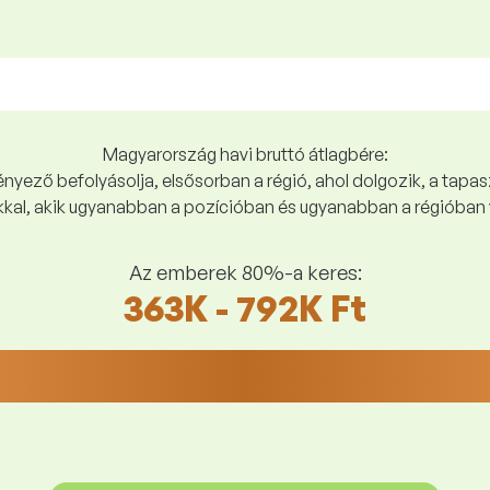
Magyarország havi bruttó átlagbére:
yező befolyásolja, elsősorban a régió, ahol dolgozik, a tapasz
kal, akik ugyanabban a pozícióban és ugyanabban a régióban 
Az emberek 80%-a keres:
363K - 792K Ft