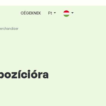
CÉGEKNEK
Ft
merchandiser
pozícióra