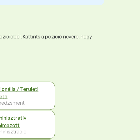
ozícióból. Kattints a pozíció nevére, hogy
ionális / Területi
ető
nedzsment
inisztratív
almazott
inisztráció