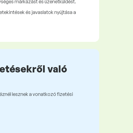
gységes márkázást és üzenetküldést.
tekintések és javaslatok nyújtása a
zetésekről való
kéznél lesznek a vonatkozó fizetési