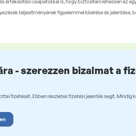
s értékesítési csapatokkal is, hogy biztosítani lehessen az e
zések teljesítményének figyelemmel kísérése és jelentése, be
ra - szerezzen bizalmat a fi
tai fizetését. Ebben részletes fizetési jelentés segít. Mindig 
yen