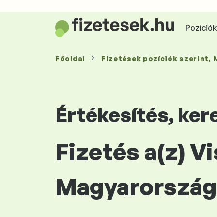
Pozíciók 
Főoldal
Fizetések
pozíciók szerint
,
Értékesítés, ke
Fizetés a(z) V
Magyarország 