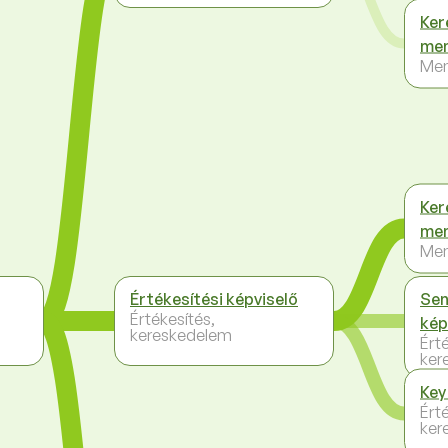
Ker
me
Me
Ker
me
Me
Értékesítési képviselő
Sen
Értékesítés,
kép
kereskedelem
Ért
ker
Key
Ért
ker