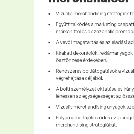
Vizuális merchandising stratégiák f
Együttműködés a marketing csapatta
márkahittel és a szezonális promóci
A vevői magatartás és az eladási a
Kirakati dekorációk, reklámanyagok 
ösztönzése érdekében.
Rendszeres boltlátogatások a vizuá
végrehajtása céljából.
A bolti személyzet oktatása és irán
lehessen az egységességet az össze
Vizuális merchandising anyagok sze
Folyamatos tájékozódás az iparági t
merchandising stratégiákat.