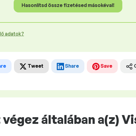
Hasonlítsd össze fizetésed másokéval!
plő adatok?
are
Tweet
Share
Save
végez általában a(z) Vi