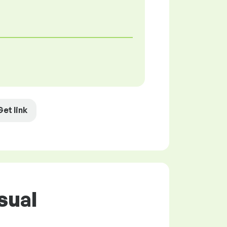
Get link
sual