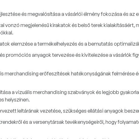
ejlesztése és megvalósítása a vásárlói élmény fokozása és az
l vonzó megjelenésű kirakatok és belső terek kialakításáért,
ókkal.
datok elemzése a termékelhelyezés és a bemutatás optimalizál
és promóciós anyagok tervezése és kivitelezése a vásárlók fig
lis merchandising erőfeszítések hatékonyságának felmérése és
yítása a vizuális merchandising szabványok és legjobb gyakorla
s helyszínen.
rvezett leltárának vezetése, szükséges ellátási anyagok besz
rendekről és a versenytársak tevékenységeiről, hogy folyamatos