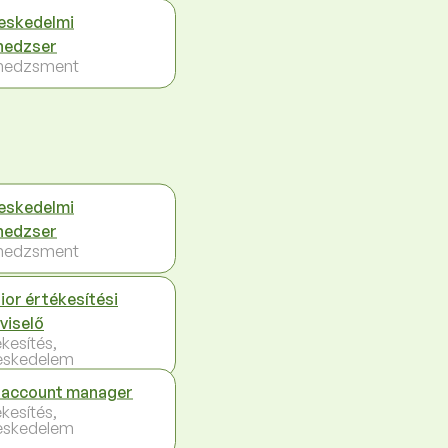
eskedelmi
nedzser
nedzsment
eskedelmi
nedzser
nedzsment
ior értékesítési
viselő
ékesítés,
eskedelem
 account manager
ékesítés,
eskedelem