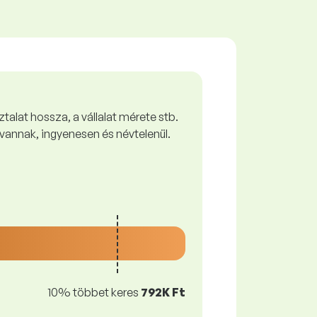
talat hossza, a vállalat mérete stb.
vannak, ingyenesen és névtelenül.
10% többet keres
792K Ft