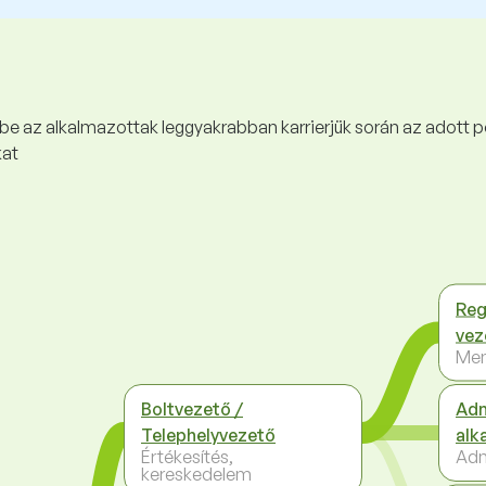
 be az alkalmazottak leggyakrabban karrierjük során az adott p
kat
Reg
vez
Me
Boltvezető /
Adm
Telephelyvezető
alk
Értékesítés,
Adm
kereskedelem