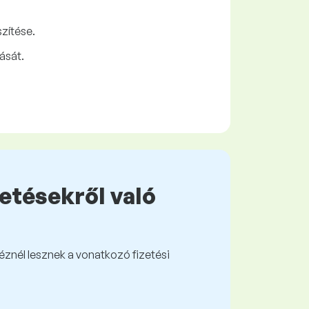
zítése.
ását.
zetésekről való
kéznél lesznek a vonatkozó fizetési