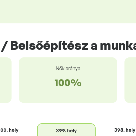
/ Belsőépítész a munk
Nők aránya
100%
00. hely
398. hely
399. hely