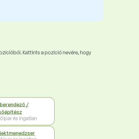
ozícióból. Kattints a pozíció nevére, hogy
berendező /
sőépítész
őipar és ingatlan
jektmenedzser