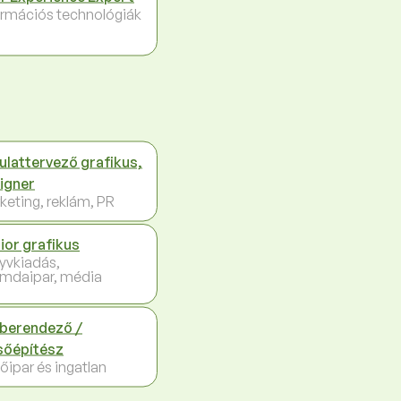
ormációs technológiák
ulattervező grafikus,
igner
keting, reklám, PR
ior grafikus
yvkiadás,
mdaipar, média
berendező /
sőépítész
őipar és ingatlan