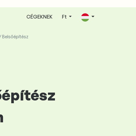
CÉGEKNEK
Ft
/ Belsőépítész
őépítész
n