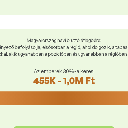
Magyarország havi bruttó átlagbére:
yező befolyásolja, elsősorban a régió, ahol dolgozik, a tapasz
kal, akik ugyanabban a pozícióban és ugyanabban a régióban 
Az emberek 80%-a keres:
455K - 1,0M Ft