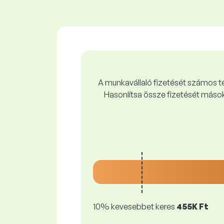
A munkavállaló fizetését számos tén
Hasonlítsa össze fizetését mások
10% kevesebbet keres
455K Ft