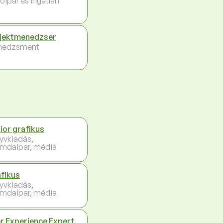
őipar és ingatlan
jektmenedzser
nedzsment
ior grafikus
yvkiadás,
mdaipar, média
fikus
yvkiadás,
mdaipar, média
r Experience Expert