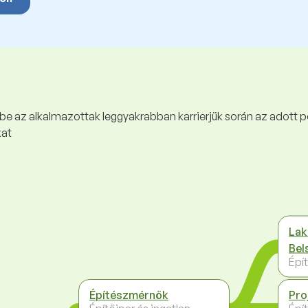
 be az alkalmazottak leggyakrabban karrierjük során az adott p
kat
Lak
Bel
Épít
Építészmérnök
Pro