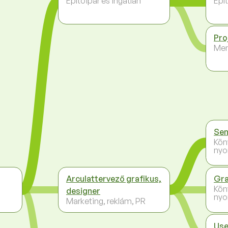
Építőipar és ingatlan
Épít
Pro
Me
Sen
Kön
nyo
Arculattervező grafikus,
Gra
Kön
designer
nyo
Marketing, reklám, PR
Use