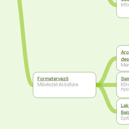
Inf
Arc
des
Mar
Formatervező
Sen
Művészet és kultúra
Kön
nyo
Lak
Bel
Épít