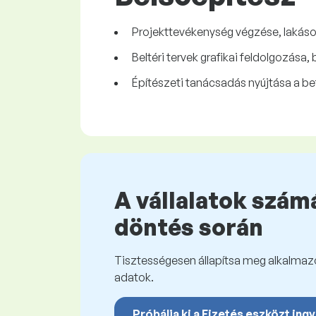
Projekttevékenység végzése, lakások
Beltéri tervek grafikai feldolgozása
Építészeti tanácsadás nyújtása a b
A vállalatok számá
döntés során
Tisztességesen állapítsa meg alkalmazot
adatok.
Próbálja ki a Fizetés eszközt ing