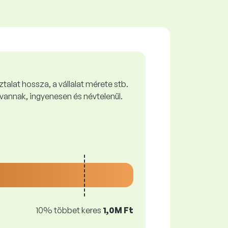
talat hossza, a vállalat mérete stb.
vannak, ingyenesen és névtelenül.
10% többet keres
1,0M Ft