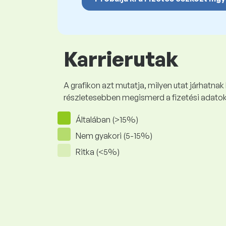
Karrierutak
A grafikon azt mutatja, milyen utat járhatnak
részletesebben megismerd a fizetési adato
Általában (>15%)
Nem gyakori (5-15%)
Ritka (<5%)