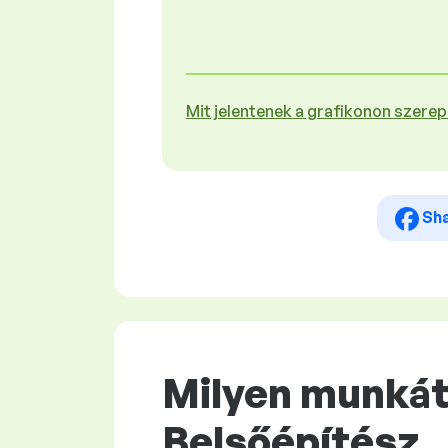
Mit jelentenek a grafikonon szere
Sh
Milyen munkát 
Belsőépítész