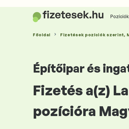
Pozíciók 
Főoldal
Fizetések
pozíciók szerint
,
Építőipar és inga
Fizetés a(z) 
pozícióra Mag