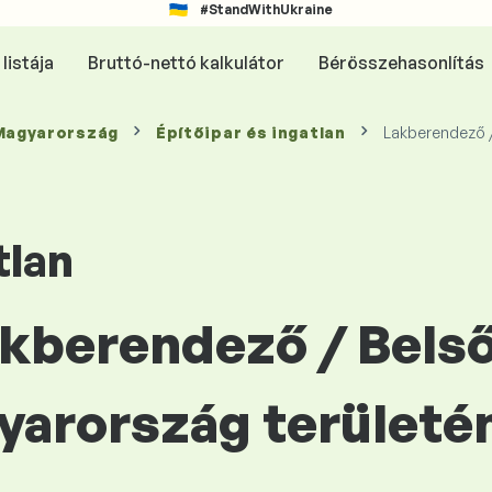
#StandWithUkraine
listája
Bruttó-nettó kalkulátor
Bérösszehasonlítás
 Magyarország
Építőipar és ingatlan
Lakberendező 
tlan
Lakberendező / Bels
yarország területé