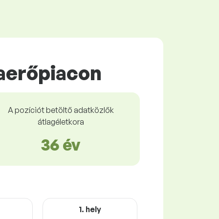
aerőpiacon
A pozíciót betöltő adatközlők
átlagéletkora
36 év
1. hely