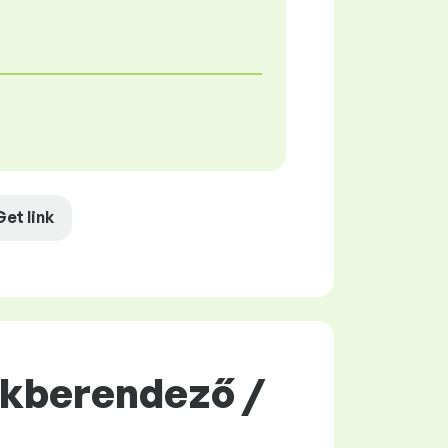
Get link
akberendező /