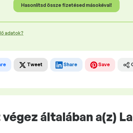
Hasonlítsd össze fizetésed másokéval!
plő adatok?
are
Tweet
Share
Save
végez általában a(z) L