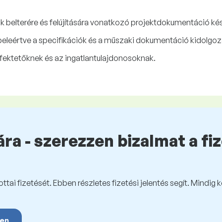
 belterére és felújítására vonatkozó projektdokumentáció kés
, beleértve a specifikációk és a műszaki dokumentáció kidolgoz
efektetőknek és az ingatlantulajdonosoknak.
ra - szerezzen bizalmat a fi
tai fizetését. Ebben részletes fizetési jelentés segít. Mindig 
yen