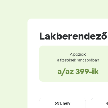
Lakberendező 
A pozíció
a fizetések rangsorában
a/az 399-ik
651. hely
4