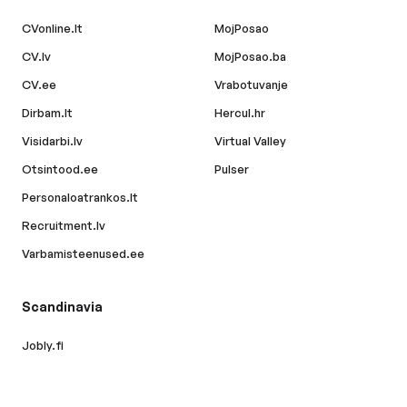
CVonline.lt
MojPosao
CV.lv
MojPosao.ba
CV.ee
Vrabotuvanje
Dirbam.lt
Hercul.hr
Visidarbi.lv
Virtual Valley
Otsintood.ee
Pulser
Personaloatrankos.lt
Recruitment.lv
Varbamisteenused.ee
Scandinavia
Jobly.fi