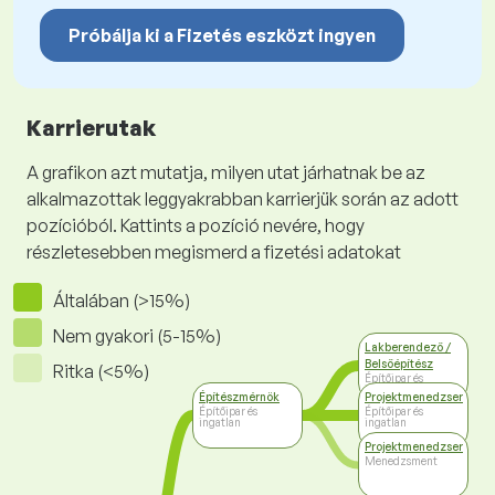
Próbálja ki a Fizetés eszközt ingyen
Karrierutak
A grafikon azt mutatja, milyen utat járhatnak be az
alkalmazottak leggyakrabban karrierjük során az adott
pozícióból. Kattints a pozíció nevére, hogy
részletesebben megismerd a fizetési adatokat
Általában (>15%)
Nem gyakori (5-15%)
Lakberendező /
Belsőépítész
Ritka (<5%)
Építőipar és
ingatlan
Építészmérnök
Projektmenedzser
Építőipar és
Építőipar és
ingatlan
ingatlan
Projektmenedzser
Menedzsment