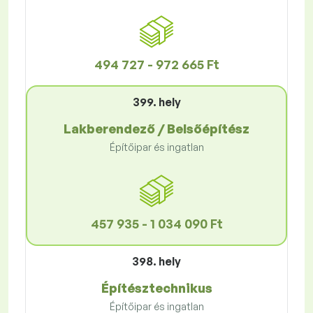
494 727 - 972 665 Ft
399. hely
Lakberendező / Belsőépítész
Építőipar és ingatlan
457 935 - 1 034 090 Ft
398. hely
Építésztechnikus
Építőipar és ingatlan