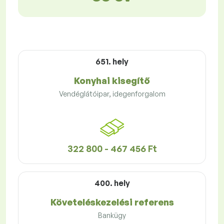
651. hely
Konyhai kisegítő
Vendéglátóipar, idegenforgalom
322 800 - 467 456 Ft
400. hely
Követeléskezelési referens
Bankügy