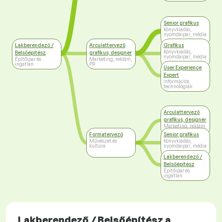
Senior grafikus
Könyvkiadás,
nyomdaipar, média
Lakberendező /
Arculattervező
Grafikus
Könyvkiadás,
Belsőépítész
grafikus, designer
nyomdaipar, média
Építőipar és
Marketing, reklám,
ingatlan
PR
User Experience
Expert
Információs
technológiák
Arculattervező
grafikus, designer
Marketing, reklám,
PR
Formatervező
Senior grafikus
Művészet és
Könyvkiadás,
kultúra
nyomdaipar, média
Lakberendező /
Belsőépítész
Építőipar és
ingatlan
Lakberendező / Belsőépítész a