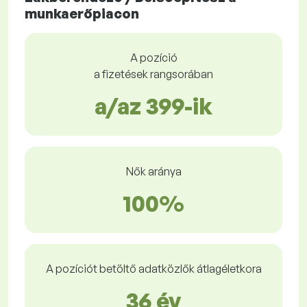
munkaerőpiacon
A pozíció
a fizetések rangsorában
a/az 399-ik
Nők aránya
100%
A pozíciót betöltő adatközlők átlagéletkora
36 év