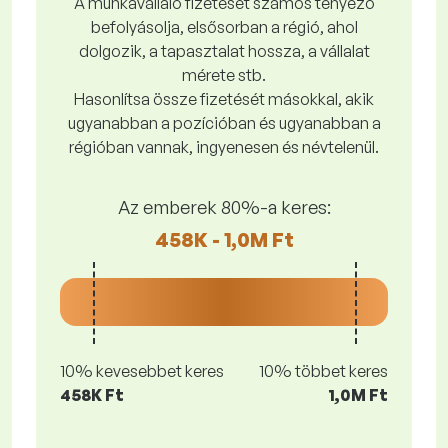
A munkavállaló fizetését számos tényező
befolyásolja, elsősorban a régió, ahol
dolgozik, a tapasztalat hossza, a vállalat
mérete stb.
Hasonlítsa össze fizetését másokkal, akik
ugyanabban a pozícióban és ugyanabban a
régióban vannak, ingyenesen és névtelenül.
Az emberek 80%-a keres:
458K - 1,0M Ft
10% kevesebbet keres
10% többet keres
458K Ft
1,0M Ft