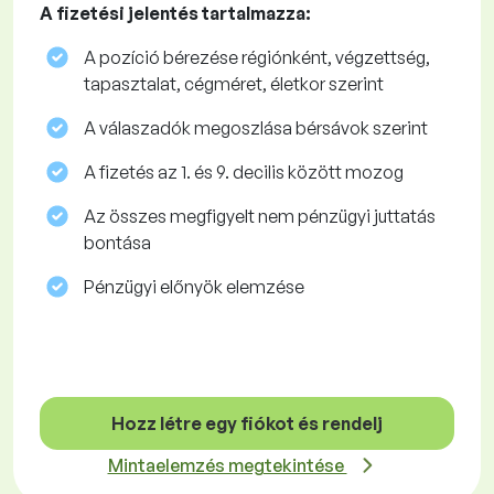
A fizetési jelentés tartalmazza:
A pozíció bérezése régiónként, végzettség,
tapasztalat, cégméret, életkor szerint
A válaszadók megoszlása ​​bérsávok szerint
A fizetés az 1. és 9. decilis között mozog
Az összes megfigyelt nem pénzügyi juttatás
bontása
Pénzügyi előnyök elemzése
Hozz létre egy fiókot és rendelj
Mintaelemzés megtekintése