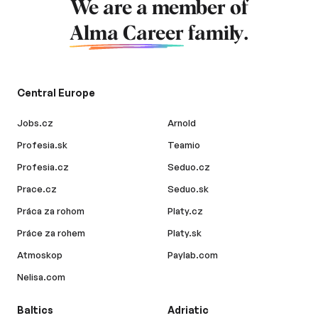
We are a member of
Alma Career
family.
Central Europe
Jobs.cz
Arnold
Profesia.sk
Teamio
Profesia.cz
Seduo.cz
Prace.cz
Seduo.sk
Práca za rohom
Platy.cz
Práce za rohem
Platy.sk
Atmoskop
Paylab.com
Nelisa.com
Baltics
Adriatic