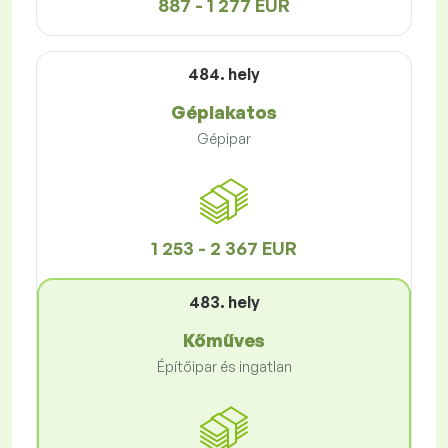
887 - 1 277 EUR
484. hely
Géplakatos
Gépipar
1 253 - 2 367 EUR
483. hely
Kőműves
Építőipar és ingatlan