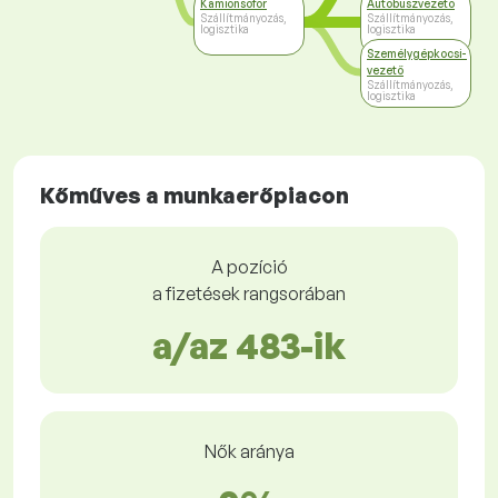
Kamionsofőr
Autóbuszvezető
Szállítmányozás,
Szállítmányozás,
logisztika
logisztika
Személygépkocsi-
vezető
Szállítmányozás,
logisztika
Kőműves a munkaerőpiacon
A pozíció
a fizetések rangsorában
a/az 483-ik
Nők aránya