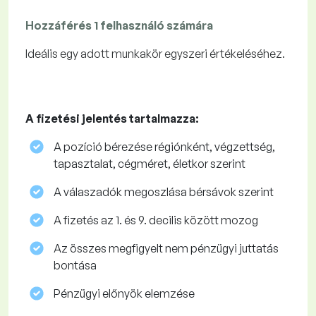
Hozzáférés 1 felhasználó számára
Ideális egy adott munkakör egyszeri értékeléséhez.
A fizetési jelentés tartalmazza:
A pozíció bérezése régiónként, végzettség,
tapasztalat, cégméret, életkor szerint
A válaszadók megoszlása ​​bérsávok szerint
A fizetés az 1. és 9. decilis között mozog
Az összes megfigyelt nem pénzügyi juttatás
bontása
Pénzügyi előnyök elemzése