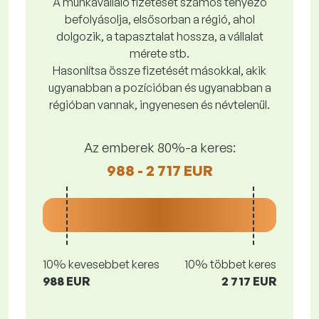
A munkavállaló fizetését számos tényező
befolyásolja, elsősorban a régió, ahol
dolgozik, a tapasztalat hossza, a vállalat
mérete stb.
Hasonlítsa össze fizetését másokkal, akik
ugyanabban a pozícióban és ugyanabban a
régióban vannak, ingyenesen és névtelenül.
Az emberek 80%-a keres:
988 - 2 717 EUR
10% kevesebbet keres
10% többet keres
988 EUR
2 717 EUR