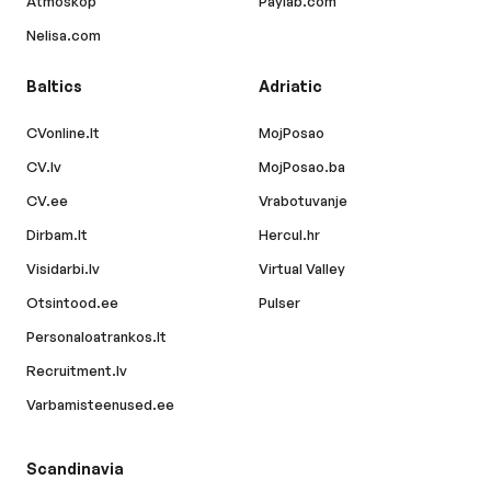
Atmoskop
Paylab.com
Nelisa.com
Baltics
Adriatic
CVonline.lt
MojPosao
CV.lv
MojPosao.ba
CV.ee
Vrabotuvanje
Dirbam.lt
Hercul.hr
Visidarbi.lv
Virtual Valley
Otsintood.ee
Pulser
Personaloatrankos.lt
Recruitment.lv
Varbamisteenused.ee
Scandinavia