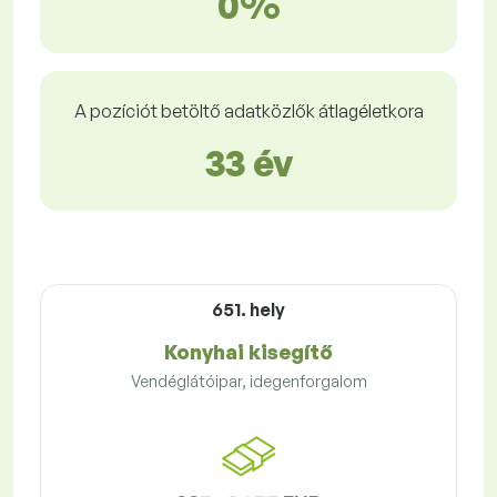
0%
A pozíciót betöltő adatközlők átlagéletkora
33 év
651. hely
Konyhai kisegítő
Vendéglátóipar, idegenforgalom