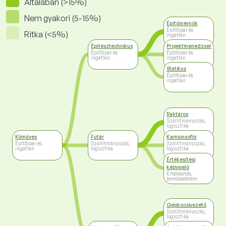
Általában (>15%)
Nem gyakori (5-15%)
Építőmérnök
Építőipar és
Ritka (<5%)
ingatlan
Építésztechnikus
Projektmenedzser
Építőipar és
Építőipar és
ingatlan
ingatlan
Statikus
Építőipar és
ingatlan
Raktáros
Szállítmányozás,
logisztika
Kőműves
Futár
Kamionsofőr
Építőipar és
Szállítmányozás,
Szállítmányozás,
ingatlan
logisztika
logisztika
Értékesítési
képviselő
Értékesítés,
kereskedelem
Gépkocsivezető
Szállítmányozás,
logisztika