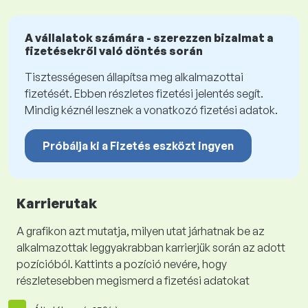
A vállalatok számára - szerezzen bizalmat a
fizetésekről való döntés során
Tisztességesen állapítsa meg alkalmazottai
fizetését. Ebben részletes fizetési jelentés segít.
Mindig kéznél lesznek a vonatkozó fizetési adatok.
Próbálja ki a Fizetés eszközt ingyen
Karrierutak
A grafikon azt mutatja, milyen utat járhatnak be az
alkalmazottak leggyakrabban karrierjük során az adott
pozícióból. Kattints a pozíció nevére, hogy
részletesebben megismerd a fizetési adatokat