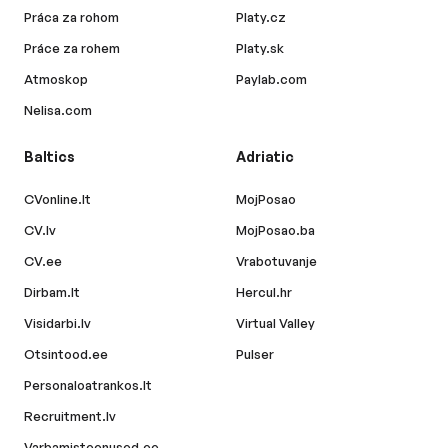
Práca za rohom
Platy.cz
Práce za rohem
Platy.sk
Atmoskop
Paylab.com
Nelisa.com
Baltics
Adriatic
CVonline.lt
MojPosao
CV.lv
MojPosao.ba
CV.ee
Vrabotuvanje
Dirbam.lt
Hercul.hr
Visidarbi.lv
Virtual Valley
Otsintood.ee
Pulser
Personaloatrankos.lt
Recruitment.lv
Varbamisteenused.ee