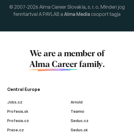
© 2007-2026 Alma Career Slovakia, s. r. o. Minden jog
fenntartva! A PAYLAB a
Alma Media
csoport tagja
We are a member of
Alma Career
family.
Central Europe
Jobs.cz
Arnold
Profesia.sk
Teamio
Profesia.cz
Seduo.cz
Prace.cz
Seduo.sk