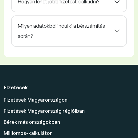
Hogyan lehet jobb fizetést kialkudni?
Milyen adatokból indul ki a bérszámítás
során?
Fizetések
Fizetések Magyarországon
Fizetések Magyarország régióiban
Bérek más országokban
Milliomos-kalkulátor