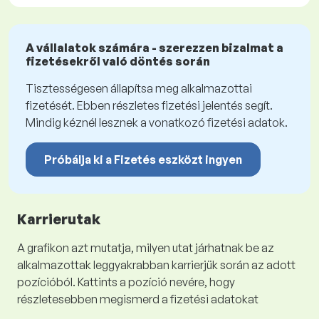
A vállalatok számára - szerezzen bizalmat a
fizetésekről való döntés során
Tisztességesen állapítsa meg alkalmazottai
fizetését. Ebben részletes fizetési jelentés segít.
Mindig kéznél lesznek a vonatkozó fizetési adatok.
Próbálja ki a Fizetés eszközt ingyen
Karrierutak
A grafikon azt mutatja, milyen utat járhatnak be az
alkalmazottak leggyakrabban karrierjük során az adott
pozícióból. Kattints a pozíció nevére, hogy
részletesebben megismerd a fizetési adatokat