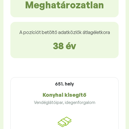
Meghatározatlan
A pozíciót betöltő adatközlők átlagéletkora
38 év
651. hely
Konyhai kisegítő
Vendéglátóipar, idegenforgalom