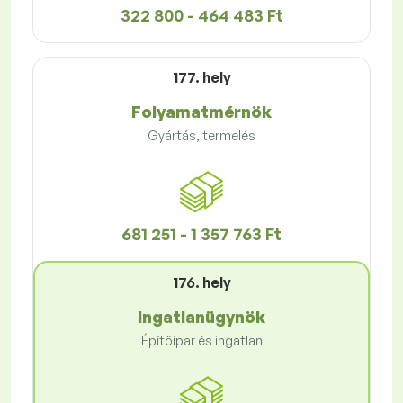
322 800 - 464 483 Ft
177. hely
Folyamatmérnök
Gyártás, termelés
681 251 - 1 357 763 Ft
176. hely
Ingatlanügynök
Építőipar és ingatlan