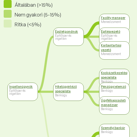
Általában (>15%)
Nem gyakori (5-15%)
Facility manager
Menedzsment
Ritka (<5%)
Épületgondnok
Építésvezető
Építőipar és
Építőipar és
ingatlan
ingatlan
Karbantartási
vezető
Menedzsment
Kockázatkezelési
specialista
Bankügy
Ingatlanügynök
Hitelügyintéző
Pénzügyi elemző
Építőipar és
Bankügy
specialista
ingatlan
Bankügy
Ügyfélkapcsolati
menedzser
Bankügy
Személyi bankár
Bankügy