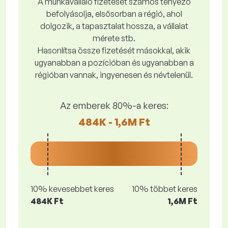
A munkavállaló fizetését számos tényező
befolyásolja, elsősorban a régió, ahol
dolgozik, a tapasztalat hossza, a vállalat
mérete stb.
Hasonlítsa össze fizetését másokkal, akik
ugyanabban a pozícióban és ugyanabban a
régióban vannak, ingyenesen és névtelenül.
Az emberek 80%-a keres:
484K - 1,6M Ft
10% kevesebbet keres
10% többet keres
484K Ft
1,6M Ft