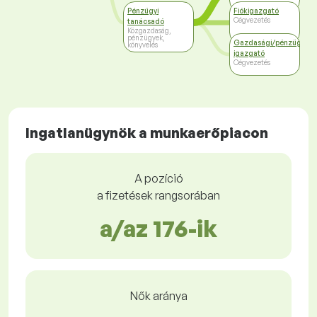
Pénzügyi
Fiókigazgató
Cégvezetés
tanácsadó
Közgazdaság,
pénzügyek,
Gazdasági/pénzügyi
könyvelés
igazgató
Cégvezetés
Ingatlanügynök a munkaerőpiacon
A pozíció
a fizetések rangsorában
a/az 176-ik
Nők aránya