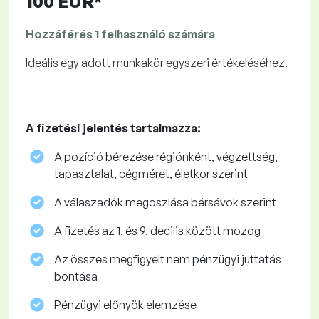
100 EUR*
Hozzáférés 1 felhasználó számára
Ideális egy adott munkakör egyszeri értékeléséhez.
A fizetési jelentés tartalmazza:
A pozíció bérezése régiónként, végzettség,
tapasztalat, cégméret, életkor szerint
A válaszadók megoszlása ​​bérsávok szerint
A fizetés az 1. és 9. decilis között mozog
Az összes megfigyelt nem pénzügyi juttatás
bontása
Pénzügyi előnyök elemzése