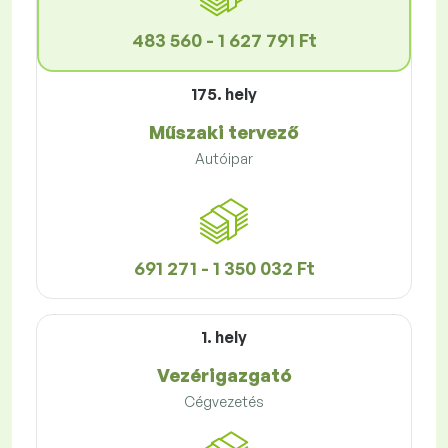
483 560 - 1 627 791 Ft
175. hely
Műszaki tervező
Autóipar
691 271 - 1 350 032 Ft
1. hely
Vezérigazgató
Cégvezetés