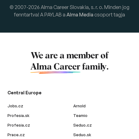
© 2007-2026 Alma Career Slovakia, s. r. o. Minden jog
fenntartva! A PAYLAB a
Alma Media
csoport tagja
We are a member of
Alma Career
family.
Central Europe
Jobs.cz
Arnold
Profesia.sk
Teamio
Profesia.cz
Seduo.cz
Prace.cz
Seduo.sk