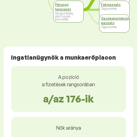
Pénzügyi
Fiókigazgató
Cégvezetés
tanácsadó
Közgazdaság,
pénzügyek,
Gazdasági/pénzügyi
könyvelés
igazgató
Cégvezetés
Ingatlanügynök a munkaerőpiacon
A pozíció
a fizetések rangsorában
a/az 176-ik
Nők aránya