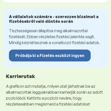
A vállalatok számára - szerezzen bizalmat a
fizetésekről való döntés során
Tisztességesen állapítsa meg alkalmazottai
fizetését. Ebben részletes fizetési jelentés segít.
Mindig kéznél lesznek a vonatkozó fizetési adatok.
Próbálja ki a Fizetés eszközt ingyen
Karrierutak
A grafikon azt mutatja, milyen utat járhatnak be az
alkalmazottak leggyakrabban karrierjük során az adott
pozícióból. Kattints a pozíció nevére, hogy
részletesebben megismerd a fizetési adatokat