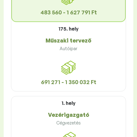
483 560 - 1 627 791 Ft
175. hely
Műszaki tervező
Autóipar
691 271 - 1 350 032 Ft
1. hely
Vezérigazgató
Cégvezetés