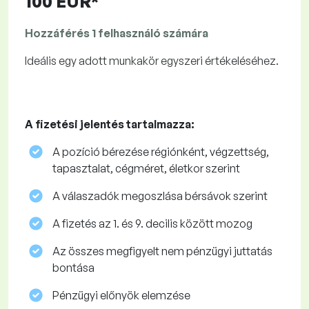
100 EUR*
Hozzáférés 1 felhasználó számára
Ideális egy adott munkakör egyszeri értékeléséhez.
A fizetési jelentés tartalmazza:
A pozíció bérezése régiónként, végzettség,
tapasztalat, cégméret, életkor szerint
A válaszadók megoszlása ​​bérsávok szerint
A fizetés az 1. és 9. decilis között mozog
Az összes megfigyelt nem pénzügyi juttatás
bontása
Pénzügyi előnyök elemzése