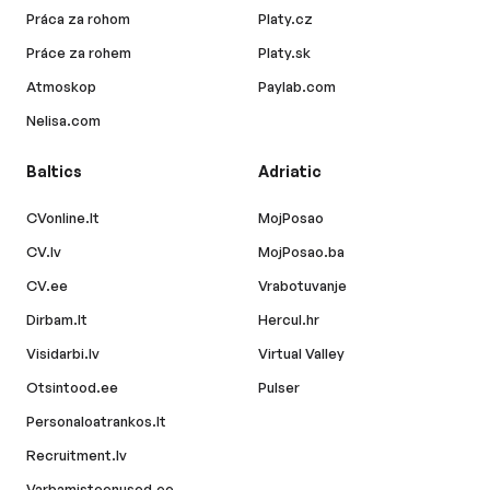
Práca za rohom
Platy.cz
Práce za rohem
Platy.sk
Atmoskop
Paylab.com
Nelisa.com
Baltics
Adriatic
CVonline.lt
MojPosao
CV.lv
MojPosao.ba
CV.ee
Vrabotuvanje
Dirbam.lt
Hercul.hr
Visidarbi.lv
Virtual Valley
Otsintood.ee
Pulser
Personaloatrankos.lt
Recruitment.lv
Varbamisteenused.ee