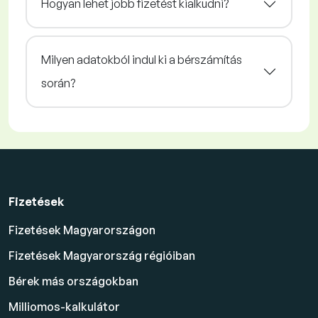
Hogyan lehet jobb fizetést kialkudni?
Milyen adatokból indul ki a bérszámítás
során?
Fizetések
Fizetések Magyarországon
Fizetések Magyarország régióiban
Bérek más országokban
Milliomos-kalkulátor