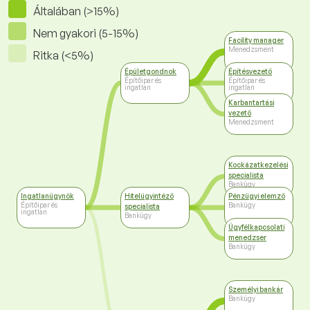
Általában (>15%)
Nem gyakori (5-15%)
Facility manager
Menedzsment
Ritka (<5%)
Épületgondnok
Építésvezető
Építőipar és
Építőipar és
ingatlan
ingatlan
Karbantartási
vezető
Menedzsment
Kockázatkezelési
specialista
Bankügy
Ingatlanügynök
Hitelügyintéző
Pénzügyi elemző
Építőipar és
Bankügy
specialista
ingatlan
Bankügy
Ügyfélkapcsolati
menedzser
Bankügy
Személyi bankár
Bankügy