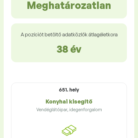
Meghatározatlan
A pozíciót betöltő adatközlők átlagéletkora
38 év
651. hely
Konyhai kisegítő
Vendéglátóipar, idegenforgalom