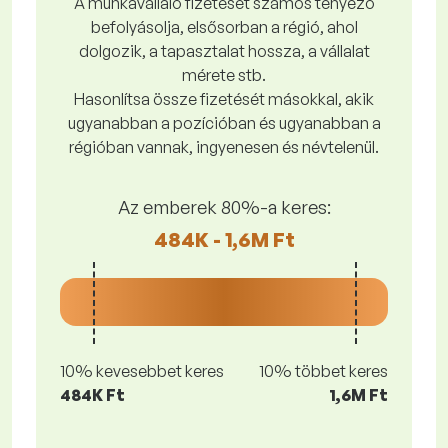
A munkavállaló fizetését számos tényező
befolyásolja, elsősorban a régió, ahol
dolgozik, a tapasztalat hossza, a vállalat
mérete stb.
Hasonlítsa össze fizetését másokkal, akik
ugyanabban a pozícióban és ugyanabban a
régióban vannak, ingyenesen és névtelenül.
Az emberek 80%-a keres:
484K - 1,6M Ft
10% kevesebbet keres
10% többet keres
484K Ft
1,6M Ft