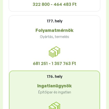
322 800 - 464 483 Ft
177. hely
Folyamatmérnök
Gyártás, termelés
681 251 - 1 357 763 Ft
176. hely
Ingatlanügynök
Építőipar és ingatlan