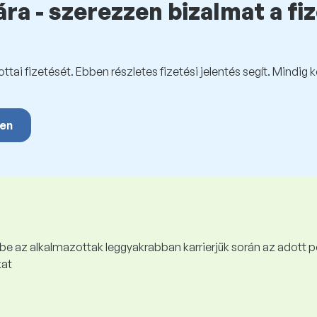
ra - szerezzen bizalmat a fi
tai fizetését. Ebben részletes fizetési jelentés segít. Mindig 
yen
 be az alkalmazottak leggyakrabban karrierjük során az adott p
kat