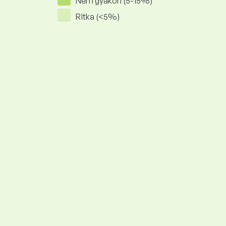
Nem gyakori (5-15%)
Ritka (<5%)