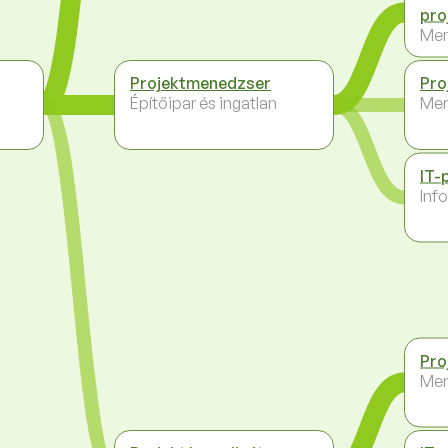
pro
Me
Projektmenedzser
Pro
Építőipar és ingatlan
Me
IT-
Inf
Pro
Me