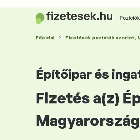
Pozíciók 
Főoldal
Fizetések
pozíciók szerint
,
Építőipar és inga
Fizetés a(z) 
Magyarország 