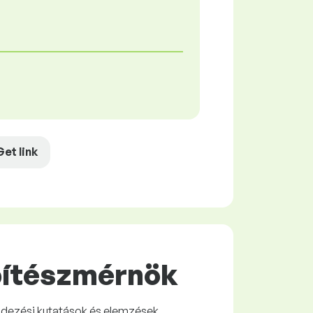
Get link
Építészmérnök
rendezési kutatások és elemzések