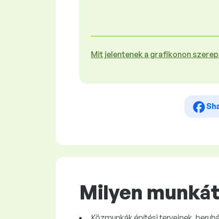
Mit jelentenek a grafikonon szere
Sh
Milyen munkát
Közmunkák építési terveinek, beruhá