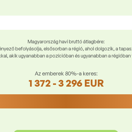
Magyarország havi bruttó átlagbére:
yező befolyásolja, elsősorban a régió, ahol dolgozik, a tapasz
kal, akik ugyanabban a pozícióban és ugyanabban a régióban 
Az emberek 80%-a keres:
1 372 - 3 296 EUR