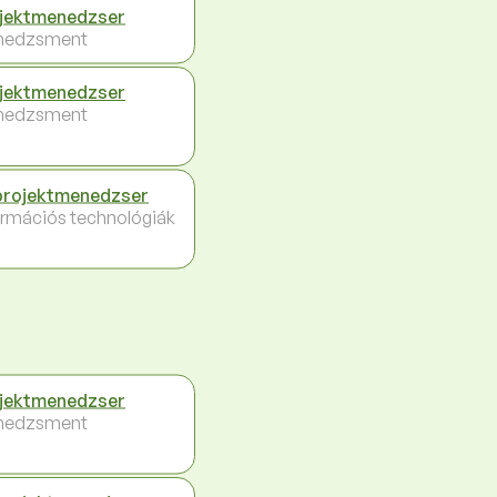
jektmenedzser
nedzsment
jektmenedzser
nedzsment
projektmenedzser
ormációs technológiák
jektmenedzser
nedzsment