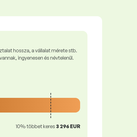
talat hossza, a vállalat mérete stb.
vannak, ingyenesen és névtelenül.
10% többet keres
3 296 EUR