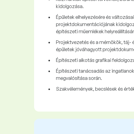
kidolgozása.
Épületek elhelyezésére és változása
projektdokumentációjának kidolgozás
építészeti műemlékek helyreállításá
Projektvezetés és a mérnökök, táj- 
épületek jóváhagyott projektdokumen
Építészeti alkotás grafikai feldolg
Építészeti tanácsadás az ingatlanok
megvalósítása során.
Szakvélemények, becslések és érték