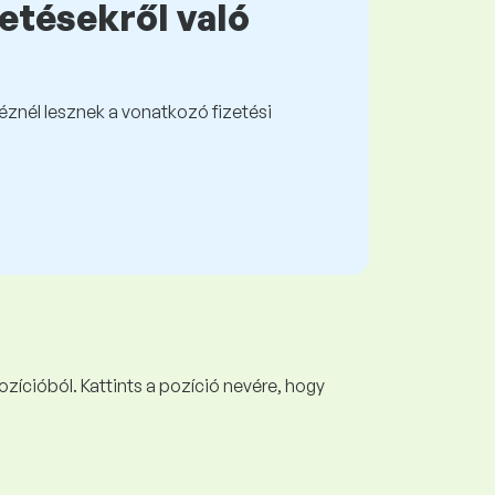
zetésekről való
kéznél lesznek a vonatkozó fizetési
ozícióból. Kattints a pozíció nevére, hogy