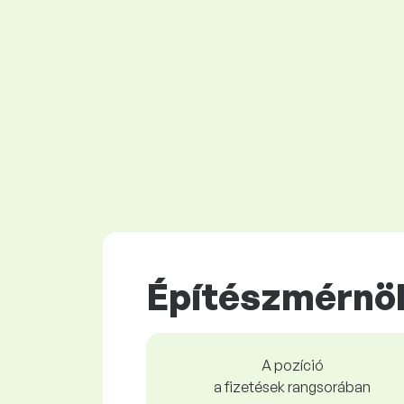
Építészmérnö
A pozíció
a fizetések rangsorában