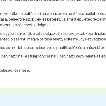
ira vonatkozó építészeti tervek és dokumentáció, épületek és 
a, beleértve azok bel- és külterét, valamint épületek rekonst
ra vonatkozó tervek kidolgozása.
és egyéb szakértők által kidolgozott részprojektek koordinálás
táció szerinti megvalósítása felett, építésfelügyelet végzése
ozása és modellezése, beleértve a specifikációk és a műszaki 
 beruházóinak és tulajdonosainak, beruházó képviselete az ép
elések készítése.