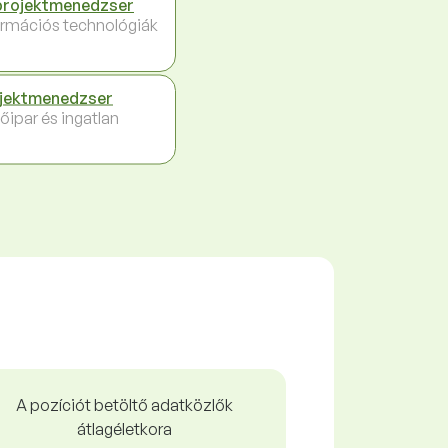
projektmenedzser
ormációs technológiák
jektmenedzser
őipar és ingatlan
A pozíciót betöltő adatközlők
átlagéletkora