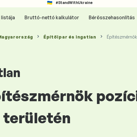
#StandWithUkraine
listája
Bruttó-nettó kalkulátor
Bérösszehasonlítás
 Magyarország
Építőipar és ingatlan
Építészmérnök
tlan
Építészmérnök pozíc
területén