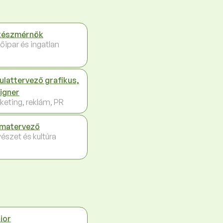
tészmérnök
őipar és ingatlan
ulattervező grafikus,
igner
keting, reklám, PR
matervező
észet és kultúra
ior