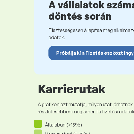
A vállalatok számá
döntés során
Tisztességesen állapítsa meg alkalmazot
adatok.
Próbálja ki a Fizetés eszközt ing
Karrierutak
A grafikon azt mutatja, milyen utat járhatnak
részletesebben megismerd a fizetési adato
Általában (>15%)