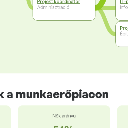
Projekt koordinátor
IT-
Adminisztráció
Inf
Pro
Épít
k a munkaerőpiacon
Nők aránya