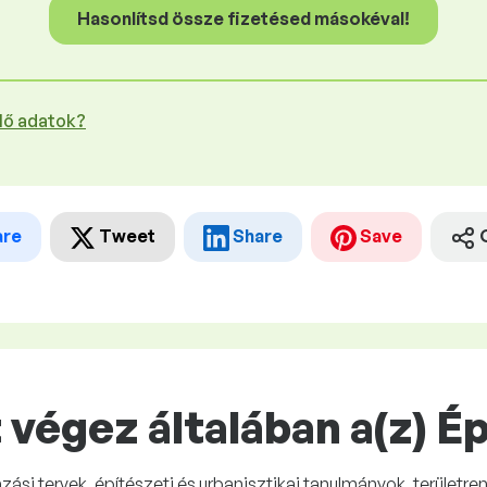
Hasonlítsd össze fizetésed másokéval!
plő adatok?
are
Tweet
Share
Save
 végez általában a(z) 
zási tervek, építészeti és urbanisztikai tanulmányok, terület