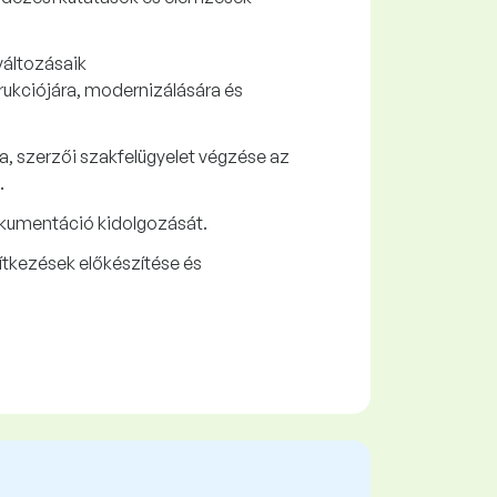
változásaik
rukciójára, modernizálására és
a, szerzői szakfelügyelet végzése az
.
dokumentáció kidolgozását.
ítkezések előkészítése és