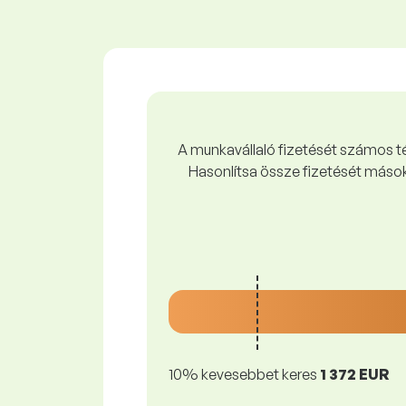
A munkavállaló fizetését számos tén
Hasonlítsa össze fizetését mások
10% kevesebbet keres
1 372 EUR