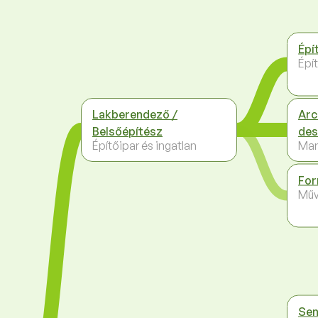
Épí
Épít
Lakberendező /
Arc
Belsőépítész
des
Építőipar és ingatlan
Mar
For
Műv
Sen