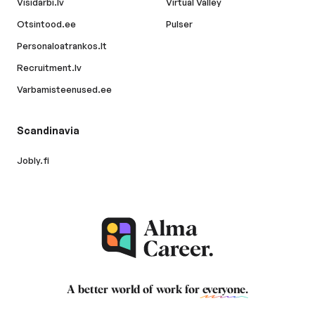
Visidarbi.lv
Virtual Valley
Otsintood.ee
Pulser
Personaloatrankos.lt
Recruitment.lv
Varbamisteenused.ee
Scandinavia
Jobly.fi
A better world of work for
everyone
.