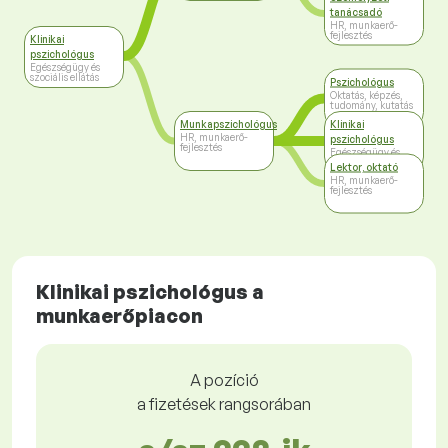
tanácsadó
HR, munkaerő-
fejlesztés
Klinikai
pszichológus
Egészségügy és
szociális ellátás
Pszichológus
Oktatás, képzés,
tudomány, kutatás
Munkapszichológus
Klinikai
HR, munkaerő-
pszichológus
fejlesztés
Egészségügy és
szociális ellátás
Lektor, oktató
HR, munkaerő-
fejlesztés
Klinikai pszichológus a
munkaerőpiacon
A pozíció
a fizetések rangsorában