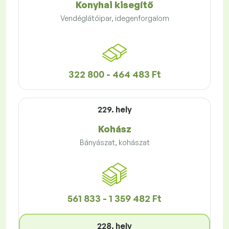
Konyhai kisegítő
Vendéglátóipar, idegenforgalom
322 800 - 464 483 Ft
229. hely
Kohász
Bányászat, kohászat
561 833 - 1 359 482 Ft
228. hely