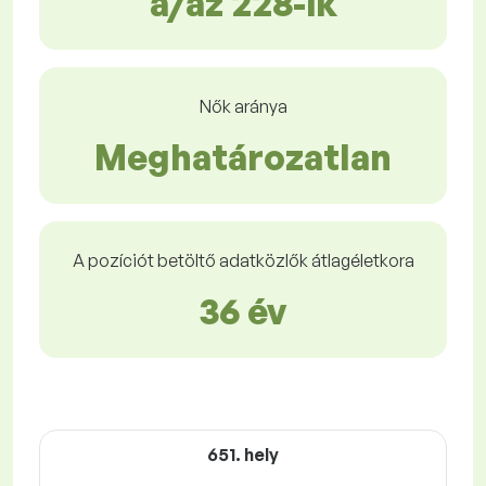
a/az 228-ik
Nők aránya
Meghatározatlan
A pozíciót betöltő adatközlők átlagéletkora
36 év
651. hely