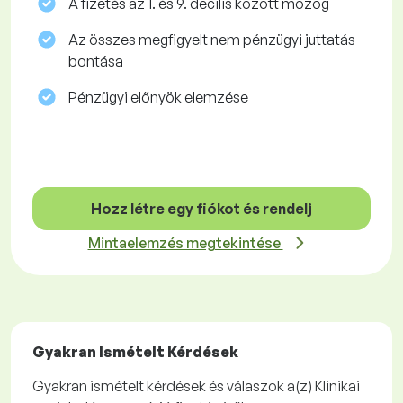
A fizetés az 1. és 9. decilis között mozog
Az összes megfigyelt nem pénzügyi juttatás
bontása
Pénzügyi előnyök elemzése
Hozz létre egy fiókot és rendelj
Mintaelemzés megtekintése
Gyakran Ismételt Kérdések
Gyakran ismételt kérdések és válaszok a(z) Klinikai