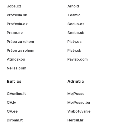
Jobs.cz
Arnold
Profesia.sk
Teamio
Profesia.cz
Seduo.cz
Prace.cz
Seduo.sk
Práca za rohom
Platy.cz
Práce za rohem
Platy.sk
Atmoskop
Paylab.com
Nelisa.com
Baltics
Adriatic
CVonline.lt
MojPosao
CV.lv
MojPosao.ba
CV.ee
Vrabotuvanje
Dirbam.lt
Hercul.hr