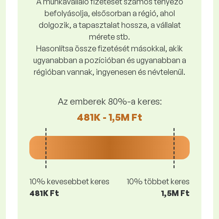
A munkavállaló fizetését számos tényező
befolyásolja, elsősorban a régió, ahol
dolgozik, a tapasztalat hossza, a vállalat
mérete stb.
Hasonlítsa össze fizetését másokkal, akik
ugyanabban a pozícióban és ugyanabban a
régióban vannak, ingyenesen és névtelenül.
Az emberek 80%-a keres:
481K - 1,5M Ft
10% kevesebbet keres
10% többet keres
481K Ft
1,5M Ft