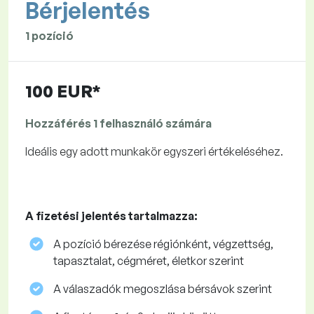
Bérjelentés
1 pozíció
100 EUR*
Hozzáférés 1 felhasználó számára
Ideális egy adott munkakör egyszeri értékeléséhez.
A fizetési jelentés tartalmazza:
A pozíció bérezése régiónként, végzettség,
tapasztalat, cégméret, életkor szerint
A válaszadók megoszlása ​​bérsávok szerint