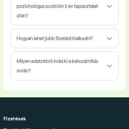
pszichológus pozíción 5 év tapasztalat
után?
Hogyan lehet jobb fizetést kialkudni?
Milyen adatokból indul ki a bérszámítás
során?
Fizetések