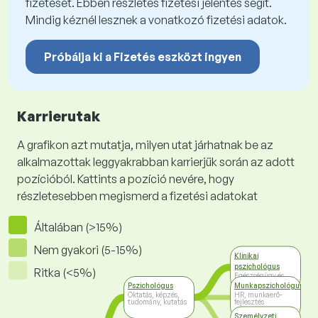
fizetését. Ebben részletes fizetési jelentés segít.
Mindig kéznél lesznek a vonatkozó fizetési adatok.
Próbálja ki a Fizetés eszközt ingyen
Karrierutak
A grafikon azt mutatja, milyen utat járhatnak be az
alkalmazottak leggyakrabban karrierjük során az adott
pozícióból. Kattints a pozíció nevére, hogy
részletesebben megismerd a fizetési adatokat
Általában (>15%)
Nem gyakori (5-15%)
Klinikai
pszichológus
Ritka (<5%)
Egészségügy és
szociális ellátás
Pszichológus
Munkapszichológus
Oktatás, képzés,
HR, munkaerő-
tudomány, kutatás
fejlesztés
Személyzeti