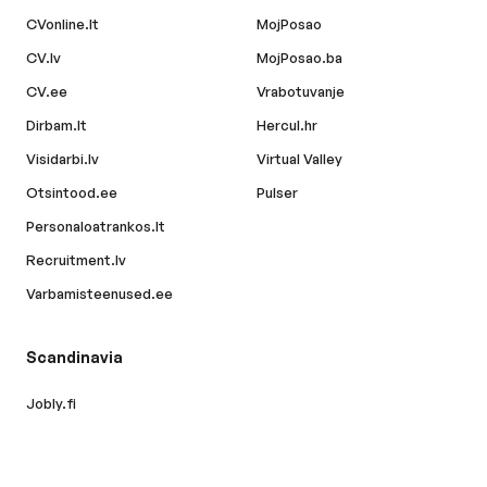
CVonline.lt
MojPosao
CV.lv
MojPosao.ba
CV.ee
Vrabotuvanje
Dirbam.lt
Hercul.hr
Visidarbi.lv
Virtual Valley
Otsintood.ee
Pulser
Personaloatrankos.lt
Recruitment.lv
Varbamisteenused.ee
Scandinavia
Jobly.fi