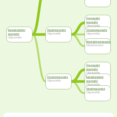
Ügyvezető
igazgató
Cégvezetés
Kereskedelmi
Vezérigazgató
Országigazgató
Cégvezetés
Cégvezetés
igazgató
Cégvezetés
Marketingmenedzser
Menedzsment
Ügyvezető
igazgató
Cégvezetés
Országigazgató
Kereskedelmi
Cégvezetés
igazgató
Cégvezetés
Vezérigazgató
Cégvezetés