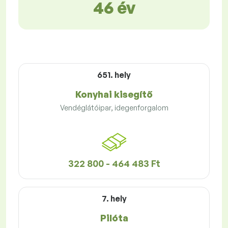
46 év
651. hely
Konyhai kisegítő
Vendéglátóipar, idegenforgalom
322 800 - 464 483 Ft
7. hely
Pilóta