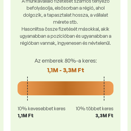
A munkavállaló fizetését számos tényező
befolyásolja, elsősorban a régió, ahol
dolgozik, a tapasztalat hossza, a vállalat
mérete stb.
Hasonlítsa össze fizetését másokkal, akik
ugyanabban a pozícióban és ugyanabban a
régióban vannak, ingyenesen és névtelenül.
Az emberek 80%-a keres:
1,1M - 3,3M Ft
10% kevesebbet keres
10% többet keres
1,1M Ft
3,3M Ft