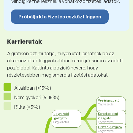
Mindig kéznél lesznek a vonatkozó fizetési adatok.
Próbálja ki a Fizetés eszközt ingyen
Karrierutak
A grafikon azt mutatja, milyen utat járhatnak be az
alkalmazottak leggyakrabban karrierjük során az adott
pozícióból. Kattints a pozíció nevére, hogy
részletesebben megismerd a fizetési adatokat
Általában (>15%)
Nem gyakori (5-15%)
Vezérigazgató
Cégvezetés
Ritka (<5%)
Ügyvezető
Kereskedelmi
igazgató
igazgató
Cégvezetés
Cégvezetés
Országigazgató
Cégvezetés