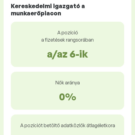
Kereskedelmi igazgató a
munkaerőpiacon
A pozíció
a fizetések rangsorában
a/az 6-ik
Nők aránya
0%
A pozíciót betöltő adatközlők átlagéletkora