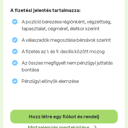
A fizetési jelentés tartalmazza:
A pozíció bérezése régiónként, végzettség,
tapasztalat, cégméret, életkor szerint
A válaszadók megoszlása ​​bérsávok szerint
A fizetés az 1. és 9. decilis között mozog
Az összes megfigyelt nem pénzügyi juttatás
bontása
Pénzügyi előnyök elemzése
Hozz létre egy fiókot és rendelj
Mintaelemzés megtekintése