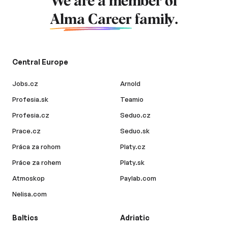
We are a member of
Alma Career
family.
Central Europe
Jobs.cz
Arnold
Profesia.sk
Teamio
Profesia.cz
Seduo.cz
Prace.cz
Seduo.sk
Práca za rohom
Platy.cz
Práce za rohem
Platy.sk
Atmoskop
Paylab.com
Nelisa.com
Baltics
Adriatic