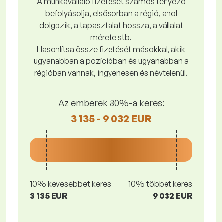
A munkavállaló fizetését számos tényező
befolyásolja, elsősorban a régió, ahol
dolgozik, a tapasztalat hossza, a vállalat
mérete stb.
Hasonlítsa össze fizetését másokkal, akik
ugyanabban a pozícióban és ugyanabban a
régióban vannak, ingyenesen és névtelenül.
Az emberek 80%-a keres:
3 135 - 9 032 EUR
10% kevesebbet keres
10% többet keres
3 135 EUR
9 032 EUR