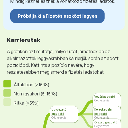
Mindig kéznél lesznek a vonatkozó fizetési adatok.
Próbálja ki a Fizetés eszközt ingyen
Karrierutak
A grafikon azt mutatja, milyen utat járhatnak be az
alkalmazottak leggyakrabban karrierjük során az adott
pozícióból. Kattints a pozíció nevére, hogy
részletesebben megismerd a fizetési adatokat
Általában (>15%)
Nem gyakori (5-15%)
Vezérigazgató
Cégvezetés
Ritka (<5%)
Ügyvezető
Kereskedelmi
igazgató
igazgató
Cégvezetés
Cégvezetés
Országigazgató
Cégvezetés