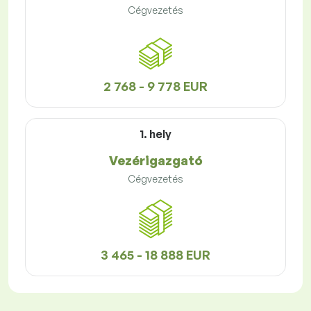
Cégvezetés
2 768 - 9 778 EUR
1. hely
Vezérigazgató
Cégvezetés
3 465 - 18 888 EUR