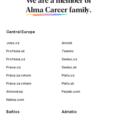
We are a member of
Alma Career
family.
Central Europe
Jobs.cz
Arnold
Profesia.sk
Teamio
Profesia.cz
Seduo.cz
Prace.cz
Seduo.sk
Práca za rohom
Platy.cz
Práce za rohem
Platy.sk
Atmoskop
Paylab.com
Nelisa.com
Baltics
Adriatic