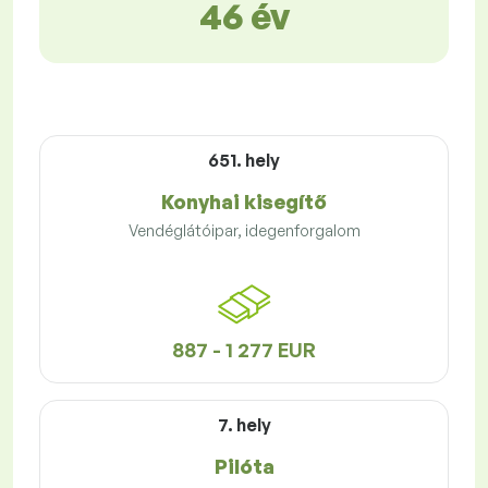
46 év
651. hely
Konyhai kisegítő
Vendéglátóipar, idegenforgalom
887 - 1 277 EUR
7. hely
Pilóta