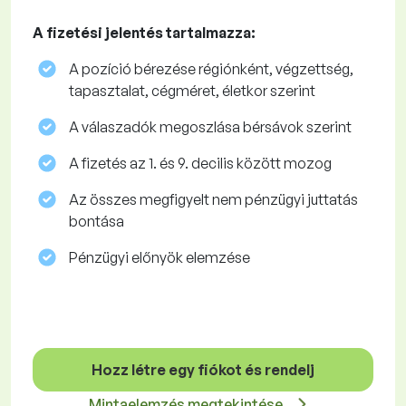
A fizetési jelentés tartalmazza:
A pozíció bérezése régiónként, végzettség,
tapasztalat, cégméret, életkor szerint
A válaszadók megoszlása ​​bérsávok szerint
A fizetés az 1. és 9. decilis között mozog
Az összes megfigyelt nem pénzügyi juttatás
bontása
Pénzügyi előnyök elemzése
Hozz létre egy fiókot és rendelj
Mintaelemzés megtekintése