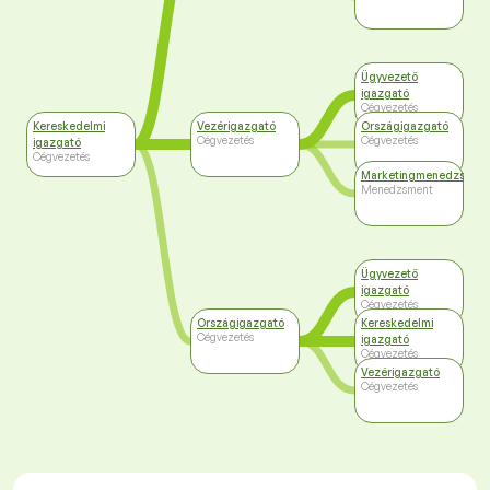
Ügyvezető
igazgató
Cégvezetés
Kereskedelmi
Vezérigazgató
Országigazgató
Cégvezetés
Cégvezetés
igazgató
Cégvezetés
Marketingmenedzser
Menedzsment
Ügyvezető
igazgató
Cégvezetés
Országigazgató
Kereskedelmi
Cégvezetés
igazgató
Cégvezetés
Vezérigazgató
Cégvezetés