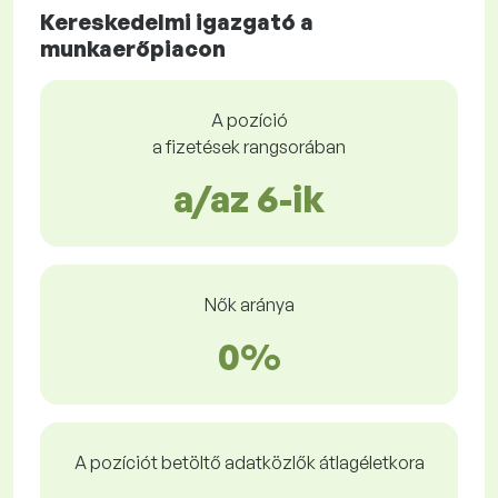
Kereskedelmi igazgató a
munkaerőpiacon
A pozíció
a fizetések rangsorában
a/az 6-ik
Nők aránya
0%
A pozíciót betöltő adatközlők átlagéletkora