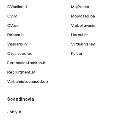
CVonline.lt
MojPosao
CV.lv
MojPosao.ba
CV.ee
Vrabotuvanje
Dirbam.lt
Hercul.hr
Visidarbi.lv
Virtual Valley
Otsintood.ee
Pulser
Personaloatrankos.lt
Recruitment.lv
Varbamisteenused.ee
Scandinavia
Jobly.fi