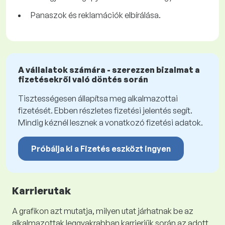
Panaszok és reklamációk elbírálása.
A vállalatok számára - szerezzen bizalmat a
fizetésekről való döntés során
Tisztességesen állapítsa meg alkalmazottai
fizetését. Ebben részletes fizetési jelentés segít.
Mindig kéznél lesznek a vonatkozó fizetési adatok.
Próbálja ki a Fizetés eszközt ingyen
Karrierutak
A grafikon azt mutatja, milyen utat járhatnak be az
alkalmazottak leggyakrabban karrierjük során az adott