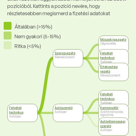
pozícióból. Kattints a pozíció nevére, hogy
részletesebben megismerd a fizetési adatokat
Általában (>15%)
Nem gyakori (5-15%)
Műszaki igazgató
Cégvezetés
Ritka (<5%)
Szervizvezető
Felvételi
Menedzsment
technikus
Autóipar
Értékesítési
vezető
Menedzsment
Felvételi
technikus
Autóipar
Felvételi
Autószerelő
Kamionsofőr
Autóipar
Szállítmányozás,
technikus
logisztika
Autóipar
Autóvillamossági
szerelő
Autóipar