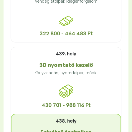
Vendéglátóipar, idegenforgalom
322 800 - 464 483 Ft
439. hely
3D nyomtató kezelő
Könyvkiadás, nyomdaipar, média
430 701 - 988 116 Ft
438. hely