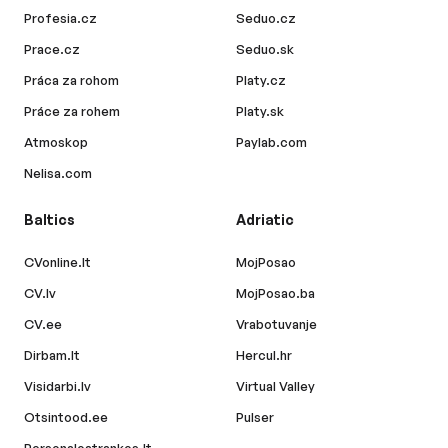
Profesia.cz
Seduo.cz
Prace.cz
Seduo.sk
Práca za rohom
Platy.cz
Práce za rohem
Platy.sk
Atmoskop
Paylab.com
Nelisa.com
Baltics
Adriatic
CVonline.lt
MojPosao
CV.lv
MojPosao.ba
CV.ee
Vrabotuvanje
Dirbam.lt
Hercul.hr
Visidarbi.lv
Virtual Valley
Otsintood.ee
Pulser