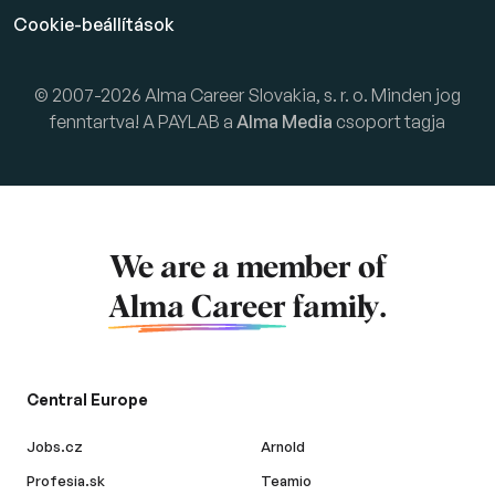
Cookie-beállítások
© 2007-2026 Alma Career Slovakia, s. r. o. Minden jog
fenntartva! A PAYLAB a
Alma Media
csoport tagja
We are a member of
Alma Career
family.
Central Europe
Jobs.cz
Arnold
Profesia.sk
Teamio