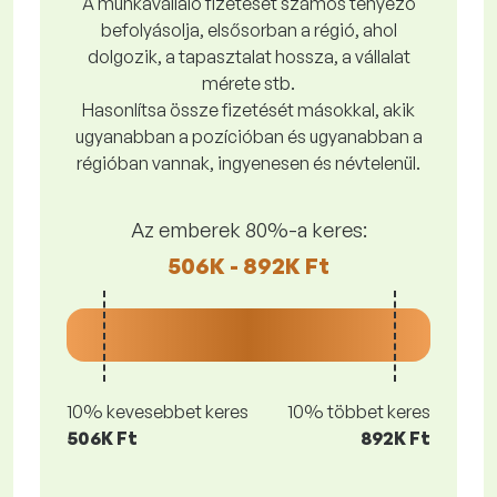
A munkavállaló fizetését számos tényező
befolyásolja, elsősorban a régió, ahol
dolgozik, a tapasztalat hossza, a vállalat
mérete stb.
Hasonlítsa össze fizetését másokkal, akik
ugyanabban a pozícióban és ugyanabban a
régióban vannak, ingyenesen és névtelenül.
Az emberek 80%-a keres:
506K - 892K Ft
10% kevesebbet keres
10% többet keres
506K Ft
892K Ft