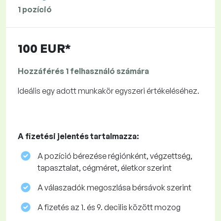
1 pozíció
100 EUR*
Hozzáférés 1 felhasználó számára
Ideális egy adott munkakör egyszeri értékeléséhez.
A fizetési jelentés tartalmazza:
A pozíció bérezése régiónként, végzettség,
tapasztalat, cégméret, életkor szerint
A válaszadók megoszlása ​​bérsávok szerint
A fizetés az 1. és 9. decilis között mozog