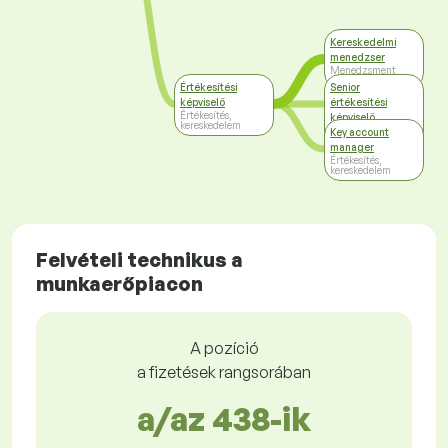
Kereskedelmi
menedzser
Menedzsment
Értékesítési
Senior
képviselő
értékesítési
Értékesítés,
képviselő
kereskedelem
Értékesítés,
Key account
kereskedelem
manager
Értékesítés,
kereskedelem
Felvételi technikus a
munkaerőpiacon
A pozíció
a fizetések rangsorában
a/az 438-ik