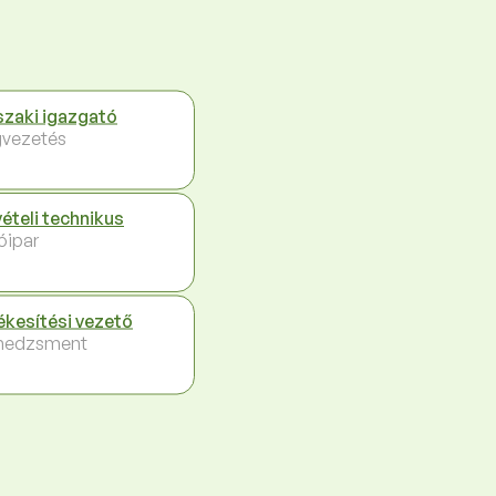
zaki igazgató
vezetés
vételi technikus
óipar
ékesítési vezető
nedzsment