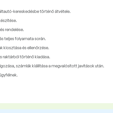
ltautó-kereskedésbe történő átvétele.
készítése.
és rendelése.
ás teljes folyamata során.
 kiosztása és ellenőrzése.
s raktárból történő kiadása.
ozása, számlák kiállítása a megvalósított javítások után.
ügyfélnek.