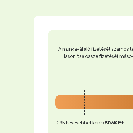
A munkavállaló fizetését számos tén
Hasonlítsa össze fizetését mások
10% kevesebbet keres
506K Ft