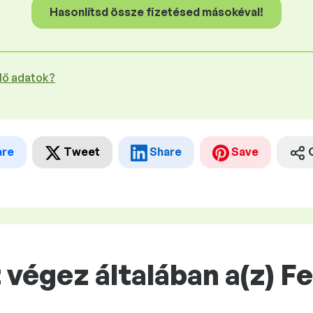
Hasonlítsd össze fizetésed másokéval!
plő adatok?
are
Tweet
Share
Save
végez általában a(z) Fe