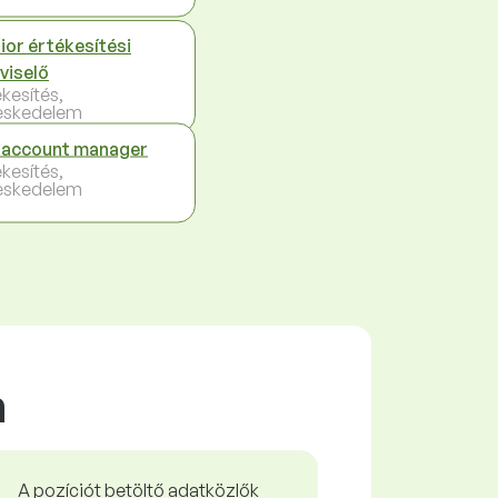
ior értékesítési
viselő
ékesítés,
eskedelem
 account manager
ékesítés,
eskedelem
n
A pozíciót betöltő adatközlők