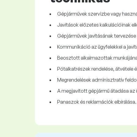
Gépjárművek szervizbe vagy haszná
Javítások előzetes kalkulációinak el
Gépjárművek javításának tervezése 
Kommunikáció az ügyfelekkel a javít
Beosztott alkalmazottak munkájának
Pótalkatrészek rendelése, átvétele é
Megrendelések adminisztratív feldolg
A megjavított gépjármű átadása az 
Panaszok és reklamációk elbírálása.