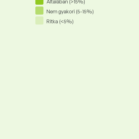
Általában (>15%)
Nem gyakori (5-15%)
Ritka (<5%)