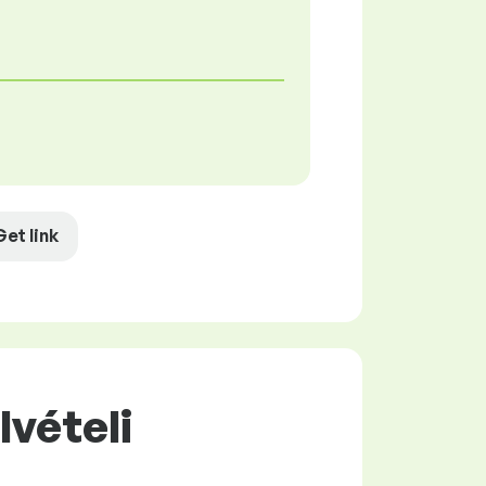
Get link
lvételi