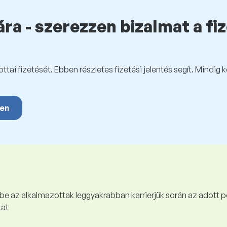
ra - szerezzen bizalmat a fi
tai fizetését. Ebben részletes fizetési jelentés segít. Mindig 
yen
 be az alkalmazottak leggyakrabban karrierjük során az adott p
kat