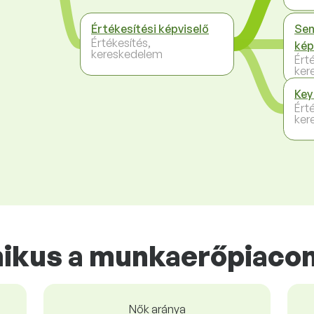
Értékesítési képviselő
Sen
Értékesítés,
kép
kereskedelem
Ért
ker
Key
Ért
ker
hnikus a munkaerőpiaco
Nők aránya