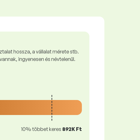
talat hossza, a vállalat mérete stb.
vannak, ingyenesen és névtelenül.
10% többet keres
892K Ft