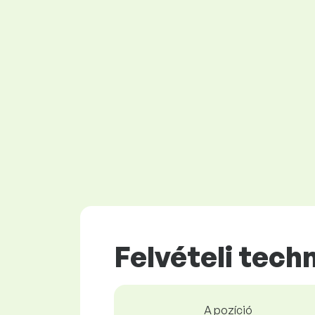
Felvételi tec
A pozíció