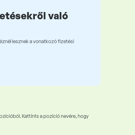
zetésekről való
kéznél lesznek a vonatkozó fizetési
ozícióból. Kattints a pozíció nevére, hogy