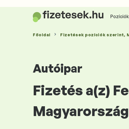
Pozíciók 
Főoldal
Fizetések
pozíciók szerint
,
Autóipar
Fizetés a(z) F
Magyarország 