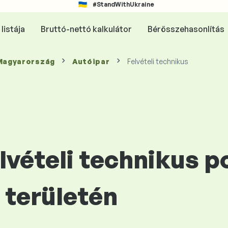
#StandWithUkraine
listája
Bruttó-nettó kalkulátor
Bérösszehasonlítás
 Magyarország
Autóipar
Felvételi technikus
elvételi technikus p
területén