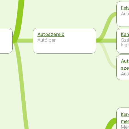
Fel
Aut
Autószerelő
Kam
Autóipar
Szá
logi
Aut
sze
Aut
Ker
me
Me