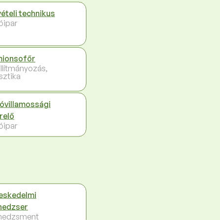
vételi technikus
óipar
ionsofőr
llítmányozás,
sztika
óvillamossági
relő
óipar
eskedelmi
nedzser
nedzsment