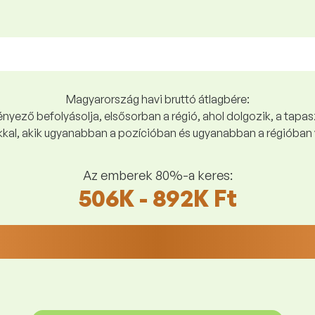
Magyarország havi bruttó átlagbére:
yező befolyásolja, elsősorban a régió, ahol dolgozik, a tapasz
kal, akik ugyanabban a pozícióban és ugyanabban a régióban 
Az emberek 80%-a keres:
506K - 892K Ft