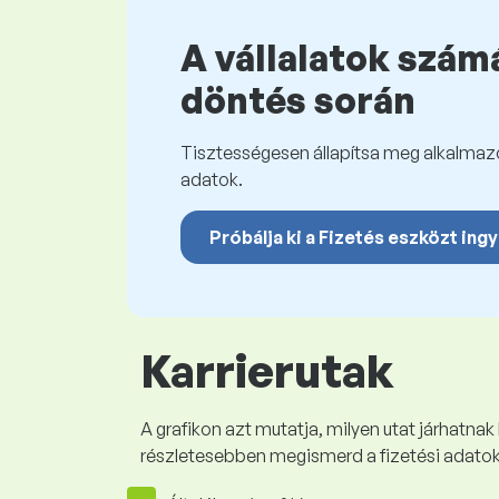
A vállalatok számá
döntés során
Tisztességesen állapítsa meg alkalmazot
adatok.
Próbálja ki a Fizetés eszközt ing
Karrierutak
A grafikon azt mutatja, milyen utat járhatnak
részletesebben megismerd a fizetési adato