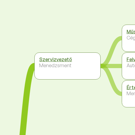
Műs
Cég
Szervizvezető
Fel
Menedzsment
Aut
Ért
Me