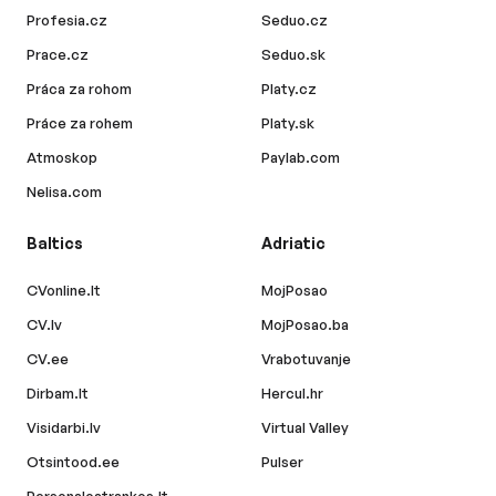
Profesia.cz
Seduo.cz
Prace.cz
Seduo.sk
Práca za rohom
Platy.cz
Práce za rohem
Platy.sk
Atmoskop
Paylab.com
Nelisa.com
Baltics
Adriatic
CVonline.lt
MojPosao
CV.lv
MojPosao.ba
CV.ee
Vrabotuvanje
Dirbam.lt
Hercul.hr
Visidarbi.lv
Virtual Valley
Otsintood.ee
Pulser