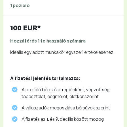
1 pozíció
100 EUR*
Hozzáférés 1 felhasználó számára
Ideális egy adott munkakör egyszeri értékeléséhez.
A fizetési jelentés tartalmazza:
A pozíció bérezése régiónként, végzettség,
tapasztalat, cégméret, életkor szerint
A válaszadók megoszlása ​​bérsávok szerint
A fizetés az 1. és 9. decilis között mozog