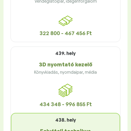
Vendéglátóipar, idegenforgalom
322 800 - 467 456 Ft
439. hely
3D nyomtató kezelő
Könyvkiadás, nyomdaipar, média
434 348 - 996 855 Ft
438. hely