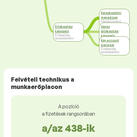
Kereskedelmi
menedzser
Menedzsment
Értékesítési
Senior
képviselő
értékesítési
Értékesítés,
képviselő
kereskedelem
Értékesítés,
Key account
kereskedelem
manager
Értékesítés,
kereskedelem
Felvételi technikus a
munkaerőpiacon
A pozíció
a fizetések rangsorában
a/az 438-ik