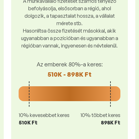
A munkavállaló fizetését számos tényező
befolyásolja, elsősorban a régió, ahol
dolgozik, a tapasztalat hossza, a vállalat
mérete stb.
Hasonlítsa össze fizetését másokkal, akik
ugyanabban a pozícióban és ugyanabban a
régióban vannak, ingyenesen és névtelenül.
Az emberek 80%-a keres:
510K - 898K Ft
10% kevesebbet keres
10% többet keres
510K Ft
898K Ft