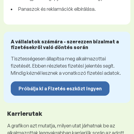
Panaszok és reklamációk elbírálása.
A vállalatok számára - szerezzen bizalmat a
fizetésekről való döntés során
Tisztességesen állapítsa meg alkalmazottai
fizetését. Ebben részletes fizetési jelentés segít.
Mindig kéznél lesznek a vonatkozó fizetési adatok.
Próbálja ki a Fizetés eszközt ingyen
Karrierutak
A grafikon azt mutatja, milyen utat járhatnak be az
alkalmazottak leggyakrabban karrierjük során az adott