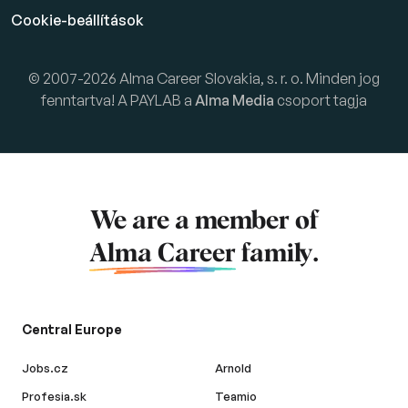
Cookie-beállítások
© 2007-2026 Alma Career Slovakia, s. r. o. Minden jog
fenntartva! A PAYLAB a
Alma Media
csoport tagja
We are a member of
Alma Career
family.
Central Europe
Jobs.cz
Arnold
Profesia.sk
Teamio