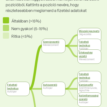
pozícióból. Kattints a pozíció nevére, hogy
részletesebben megismerd a fizetési adatokat
Általában (>15%)
Nem gyakori (5-15%)
Műszaki igazgató
Cégvezetés
Ritka (<5%)
Szervizvezető
Felvételi
Menedzsment
technikus
Autóipar
Értékesítési
vezető
Menedzsment
Felvételi
technikus
Autóipar
Felvételi
Autószerelő
Kamionsofőr
Autóipar
Szállítmányozás,
technikus
logisztika
Autóipar
Autóvillamossági
szerelő
Autóipar