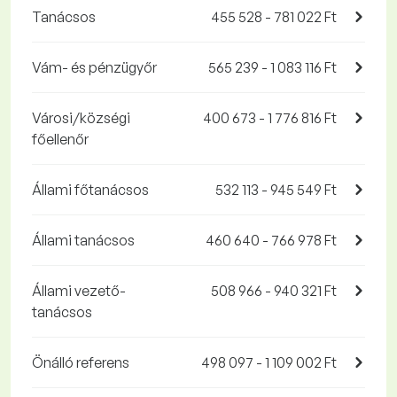
Tanácsos
455 528 - 781 022 Ft
Vám- és pénzügyőr
565 239 - 1 083 116 Ft
Városi/községi
400 673 - 1 776 816 Ft
főellenőr
Állami főtanácsos
532 113 - 945 549 Ft
Állami tanácsos
460 640 - 766 978 Ft
Állami vezető-
508 966 - 940 321 Ft
tanácsos
Önálló referens
498 097 - 1 109 002 Ft