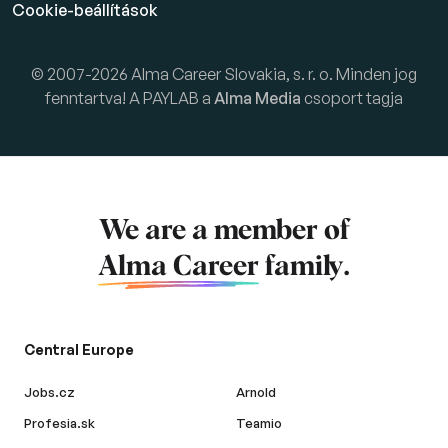
Cookie-beállítások
© 2007-2026 Alma Career Slovakia, s. r. o. Minden jog
fenntartva! A PAYLAB a
Alma Media
csoport tagja
We are a member of
Alma Career
family.
Central Europe
Jobs.cz
Arnold
Profesia.sk
Teamio