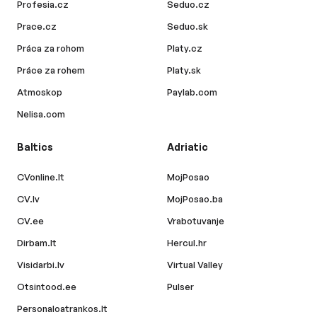
Profesia.cz
Seduo.cz
Prace.cz
Seduo.sk
Práca za rohom
Platy.cz
Práce za rohem
Platy.sk
Atmoskop
Paylab.com
Nelisa.com
Baltics
Adriatic
CVonline.lt
MojPosao
CV.lv
MojPosao.ba
CV.ee
Vrabotuvanje
Dirbam.lt
Hercul.hr
Visidarbi.lv
Virtual Valley
Otsintood.ee
Pulser
Personaloatrankos.lt