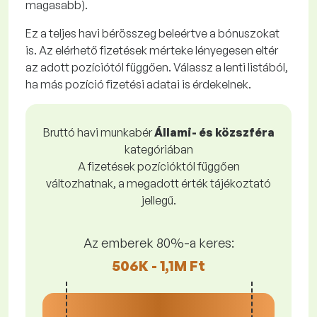
magasabb).
Ez a teljes havi bérösszeg beleértve a bónuszokat
is. Az elérhető fizetések mérteke lényegesen eltér
az adott pozíciótól függően. Válassz a lenti listából,
ha más pozíció fizetési adatai is érdekelnek.
Bruttó havi munkabér
Állami- és közszféra
kategóriában
A fizetések pozícióktól függően
változhatnak, a megadott érték tájékoztató
jellegű.
Az emberek 80%-a keres:
506K - 1,1M Ft