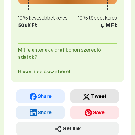
10% kevesebbet keres
10% többet keres
506K Ft
1,1M Ft
Mit jelentenek a grafikonon szereplő
adatok?
Hasonlítsa össze bérét
Share
Tweet
Share
Save
Get link