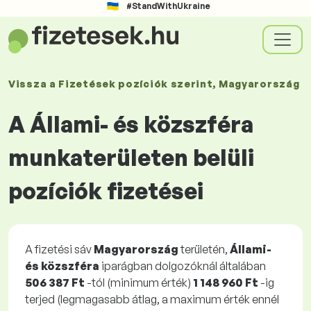
#StandWithUkraine
Vissza a
Fizetések
pozíciók szerint
, Magyarország
A Állami- és közszféra
munkaterületen belüli
pozíciók fizetései
A fizetési sáv
Magyarország
területén,
Állami-
és közszféra
iparágban dolgozóknál általában
506 387 Ft
-tól (minimum érték)
1 148 960 Ft
-ig
terjed (legmagasabb átlag, a maximum érték ennél