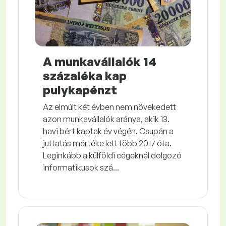
A munkavállalók 14
százaléka kap
pulykapénzt
Az elmúlt két évben nem növekedett
azon munkavállalók aránya, akik 13.
havi bért kaptak év végén. Csupán a
juttatás mértéke lett több 2017 óta.
Leginkább a külföldi cégeknél dolgozó
informatikusok szá...