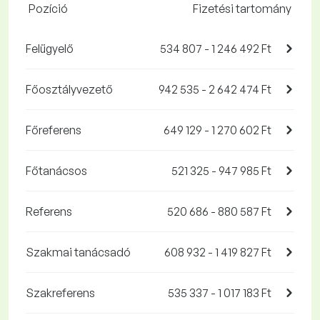
Pozíció
Fizetési tartomány
Felügyelő
534 807 - 1 246 492 Ft
Főosztályvezető
942 535 - 2 642 474 Ft
Főreferens
649 129 - 1 270 602 Ft
Főtanácsos
521 325 - 947 985 Ft
Referens
520 686 - 880 587 Ft
Szakmai tanácsadó
608 932 - 1 419 827 Ft
Szakreferens
535 337 - 1 017 183 Ft