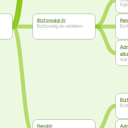
logi
Biztonsági őr
Ren
Biztonság és védelem
Biz
Adm
alk
Adm
Biz
Biz
Rendőr
Adm