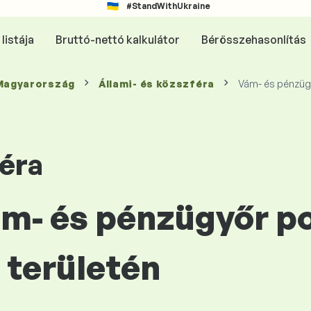
#StandWithUkraine
listája
Bruttó-nettó kalkulátor
Bérösszehasonlítás
 Magyarország
Állami- és közszféra
Vám- és pénzüg
féra
ám- és pénzügyőr p
területén