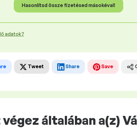
Hasonlítsd össze fizetésed másokéval!
plő adatok?
are
Tweet
Share
Save
végez általában a(z) V