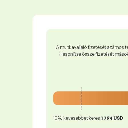
A munkavállaló fizetését számos tén
Hasonlítsa össze fizetését mások
10% kevesebbet keres
1 794 USD