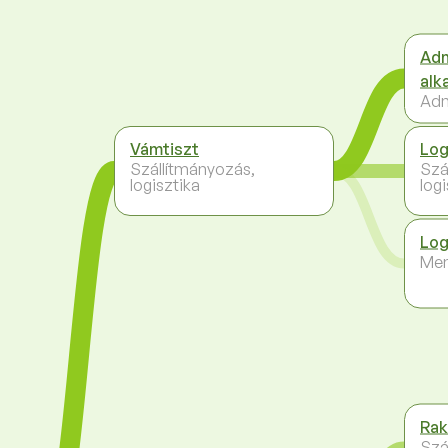
Adm
alk
Adm
Vámtiszt
Log
Szállítmányozás,
Szá
logisztika
logi
Log
Me
Rak
Szá