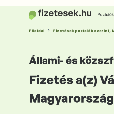
Pozíciók 
Főoldal
Fizetések
pozíciók szerint
,
Állami- és közsz
Fizetés a(z) V
Magyarország 