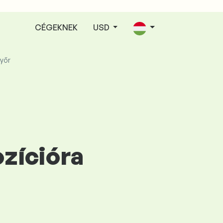
CÉGEKNEK
USD
yőr
ozícióra