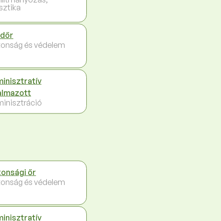
sztika
dőr
tonság és védelem
inisztratív
almazott
inisztráció
tonsági őr
tonság és védelem
inisztratív