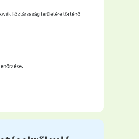
lovák Köztársaság területére történő
lenőrzése.