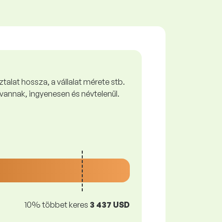
talat hossza, a vállalat mérete stb.
vannak, ingyenesen és névtelenül.
10% többet keres
3 437 USD