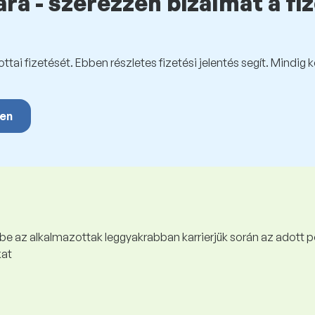
ra - szerezzen bizalmat a fi
tai fizetését. Ebben részletes fizetési jelentés segít. Mindig 
yen
 be az alkalmazottak leggyakrabban karrierjük során az adott p
kat