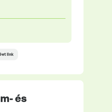
Get link
ám- és