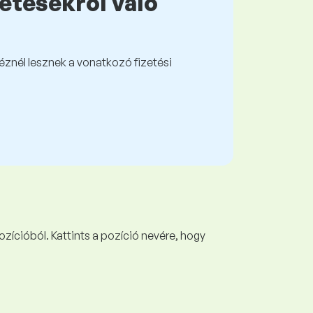
zetésekről való
kéznél lesznek a vonatkozó fizetési
ozícióból. Kattints a pozíció nevére, hogy