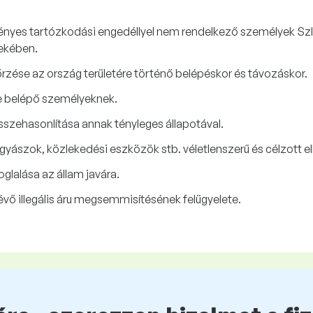
érvényes tartózkodási engedéllyel nem rendelkező személyek Sz
ekében.
ése az ország területére történő belépéskor és távozáskor.
ére belépő személyeknek.
sszehasonlítása annak tényleges állapotával.
ászok, közlekedési eszközök stb. véletlenszerű és célzott el
efoglalása az állam javára.
évő illegális áru megsemmisítésének felügyelete.