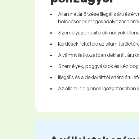
Államhatár őrzése illegális áru és 
belépésének megakadályozása érd
Személyazonosító okmányok ellenőrz
Kérdések feltétele az állam terület
A vámnyilatkozatban deklarált áru ö
Személyek, poggyászok és kézipoggy
Illegális és a deklarálttól eltérő áru l
Az állam ideiglenes igazgatásában l