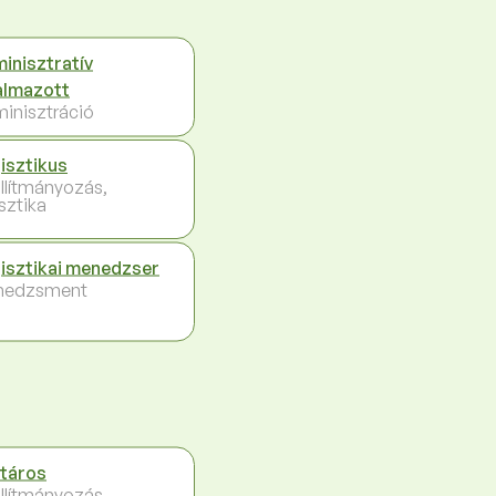
inisztratív
almazott
inisztráció
isztikus
llítmányozás,
sztika
isztikai menedzser
nedzsment
táros
llítmányozás,