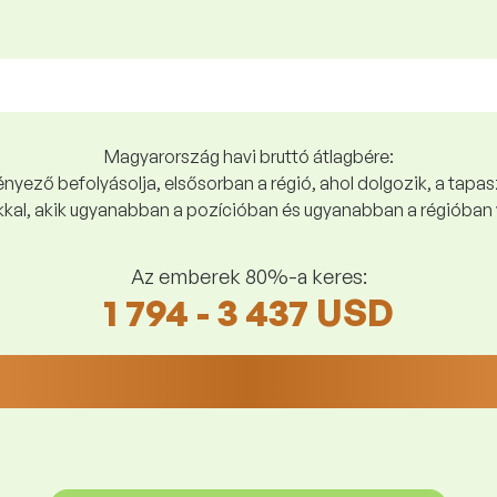
Magyarország havi bruttó átlagbére:
yező befolyásolja, elsősorban a régió, ahol dolgozik, a tapasz
kal, akik ugyanabban a pozícióban és ugyanabban a régióban 
Az emberek 80%-a keres:
1 794 - 3 437 USD