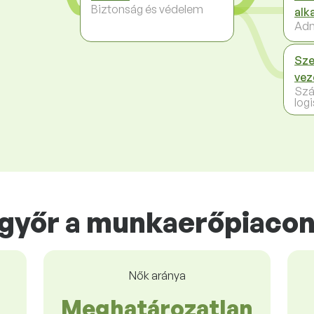
Biztonság és védelem
alk
Adm
Sze
vez
Szá
logi
győr a munkaerőpiaco
Nők aránya
Meghatározatlan