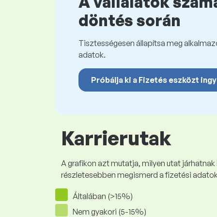
A vállalatok számá
döntés során
Tisztességesen állapítsa meg alkalmazot
adatok.
Próbálja ki a Fizetés eszközt ing
Karrierutak
A grafikon azt mutatja, milyen utat járhatnak
részletesebben megismerd a fizetési adato
Általában (>15%)
Nem gyakori (5-15%)