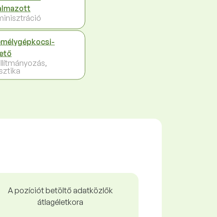
almazott
inisztráció
mélygépkocsi-
ető
llítmányozás,
sztika
n
A pozíciót betöltő adatközlők
átlagéletkora