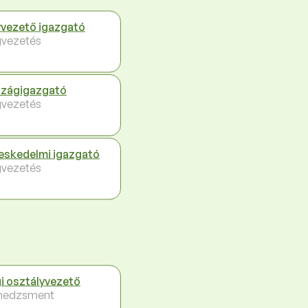
vezető igazgató
vezetés
zágigazgató
vezetés
eskedelmi igazgató
vezetés
i osztályvezető
nedzsment