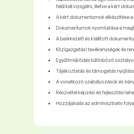
felül kell vizsgálni, illetve a kért
A kért dokumentumok elkészítése a
Dokumentumok nyomtatása a meghat
A beérkezett és kiállított dokumen
Közigazgatási tevékenységek és r
Együttműködés különböző osztályok
Tájékoztatás és támogatás nyújtása
A vonatkozó szabályozások és irány
Részvétel képzési és fejlesztési le
Hozzájárulás az adminisztratív fol