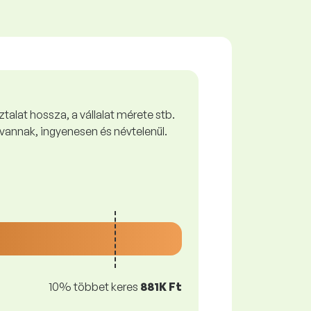
talat hossza, a vállalat mérete stb.
vannak, ingyenesen és névtelenül.
10% többet keres
881K Ft