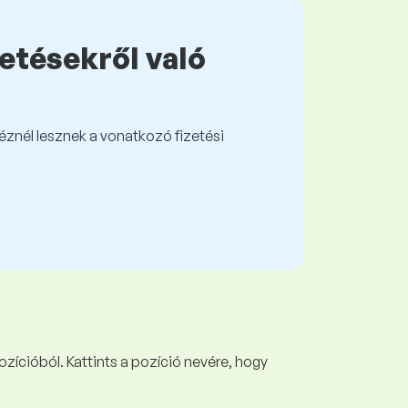
zetésekről való
kéznél lesznek a vonatkozó fizetési
ozícióból. Kattints a pozíció nevére, hogy