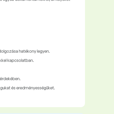
dolgozása hatékony legyen.
kkel kapcsolatban.
 érdekében.
ságukat és eredményességüket.