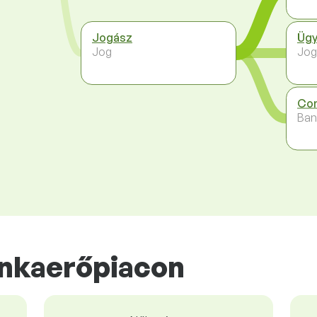
Jogász
Ügy
Jog
Jog
Com
Ban
nkaerőpiacon