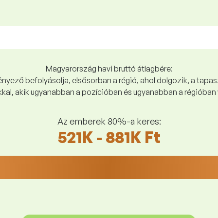
Magyarország havi bruttó átlagbére:
yező befolyásolja, elsősorban a régió, ahol dolgozik, a tapasz
kal, akik ugyanabban a pozícióban és ugyanabban a régióban 
Az emberek 80%-a keres:
521K - 881K Ft