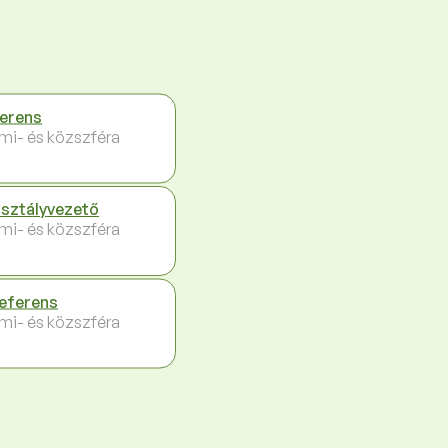
erens
ami- és közszféra
sztályvezető
ami- és közszféra
eferens
ami- és közszféra