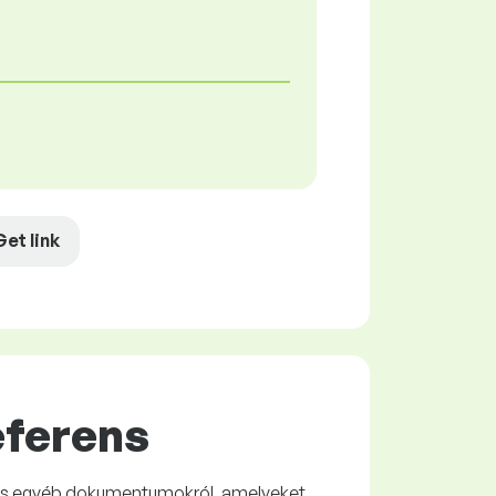
Get link
eferens
 és egyéb dokumentumokról, amelyeket