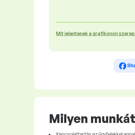
Mit jelentenek a grafikonon szere
Sh
Milyen munkát 
Kapcsolattartás az ügyfelekkel an