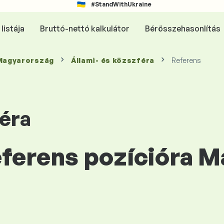
#StandWithUkraine
listája
Bruttó-nettó kalkulátor
Bérösszehasonlítás
 Magyarország
Állami- és közszféra
Referens
féra
Referens pozícióra 