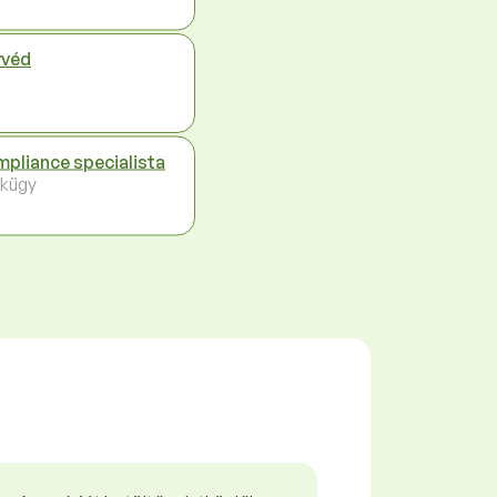
véd
pliance specialista
kügy