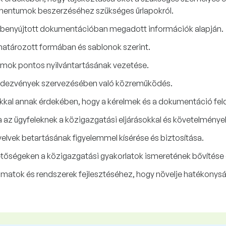
 dokumentumok beszerzéséhez szükséges űrlapokról.
 benyújtott dokumentációban megadott információk alapján.
ározott formában és sablonok szerint.
tumok pontos nyilvántartásának vezetése.
endezvények szervezésében való közreműködés.
kal annak érdekében, hogy a kérelmek és a dokumentáció fel
 az ügyfeleknek a közigazgatási eljárásokkal és követelménye
elvek betartásának figyelemmel kísérése és biztosítása.
hetőségeken a közigazgatási gyakorlatok ismeretének bővítése
yamatok és rendszerek fejlesztéséhez, hogy növelje hatékony