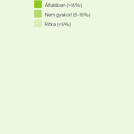
Általában (>15%)
Nem gyakori (5-15%)
Ritka (<5%)