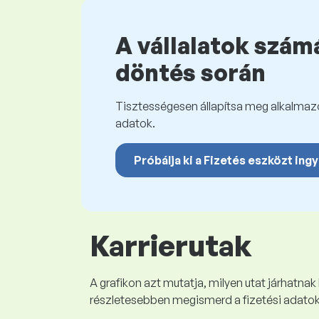
A vállalatok számá
döntés során
Tisztességesen állapítsa meg alkalmazot
adatok.
Próbálja ki a Fizetés eszközt ing
Karrierutak
A grafikon azt mutatja, milyen utat járhatnak
részletesebben megismerd a fizetési adato