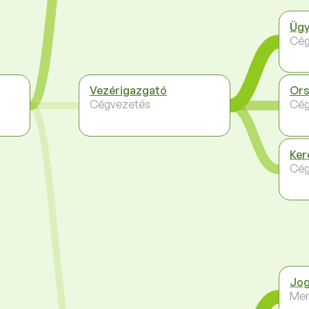
Ügy
Cég
Vezérigazgató
Ors
Cégvezetés
Cég
Ker
Cég
Jog
Me