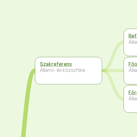
Ref
Áll
Szakreferens
Főo
Állami- és közszféra
Áll
Főr
Áll