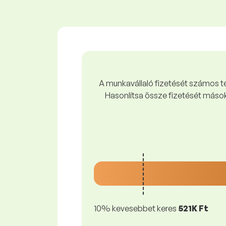
A munkavállaló fizetését számos tén
Hasonlítsa össze fizetését mások
10% kevesebbet keres
521K Ft