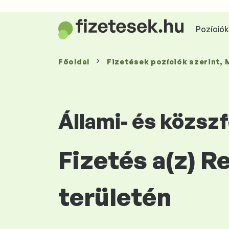
Pozíciók 
Főoldal
Fizetések
pozíciók szerint
,
Állami- és közsz
Fizetés a(z) 
területén