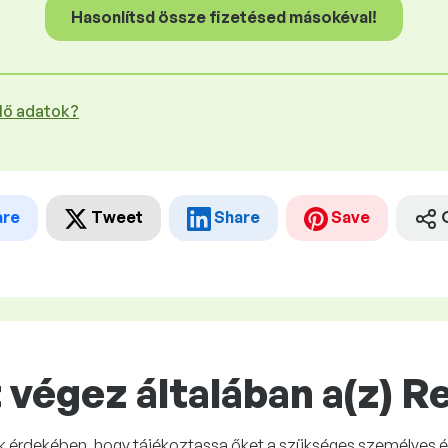
Hasonlítsd össze fizetésed másokéval!
plő adatok?
are
Tweet
Share
Save
végez általában a(z) R
nak érdekében, hogy tájékoztassa őket a szükséges személyes