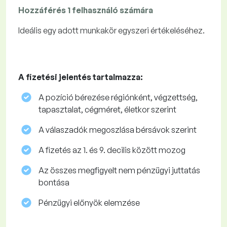
Hozzáférés 1 felhasználó számára
Ideális egy adott munkakör egyszeri értékeléséhez.
A fizetési jelentés tartalmazza:
A pozíció bérezése régiónként, végzettség,
tapasztalat, cégméret, életkor szerint
A válaszadók megoszlása ​​bérsávok szerint
A fizetés az 1. és 9. decilis között mozog
Az összes megfigyelt nem pénzügyi juttatás
bontása
Pénzügyi előnyök elemzése