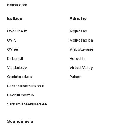
Nelisa.com
Baltics
Adriatic
CVonline.lt
MojPosao
CV.lv
MojPosao.ba
CV.ee
Vrabotuvanje
Dirbam.lt
Hercul.hr
Visidarbi.lv
Virtual Valley
Otsintood.ee
Pulser
Personaloatrankos.lt
Recruitment.lv
Varbamisteenused.ee
Scandinavia