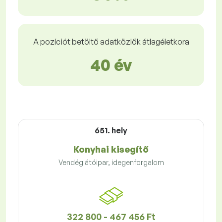
A pozíciót betöltő adatközlők átlagéletkora
40 év
651. hely
Konyhai kisegítő
Vendéglátóipar, idegenforgalom
322 800 - 467 456 Ft