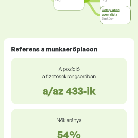
Jog
Jog
Compliance
specialista
Bankügy
Referens a munkaerőpiacon
A pozíció
a fizetések rangsorában
a/az 433-ik
Nők aránya
54%