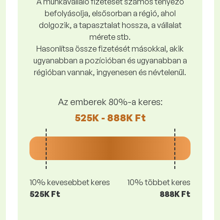
A munkavállaló fizetését számos tényező
befolyásolja, elsősorban a régió, ahol
dolgozik, a tapasztalat hossza, a vállalat
mérete stb.
Hasonlítsa össze fizetését másokkal, akik
ugyanabban a pozícióban és ugyanabban a
régióban vannak, ingyenesen és névtelenül.
Az emberek 80%-a keres:
525K - 888K Ft
10% kevesebbet keres
10% többet keres
525K Ft
888K Ft