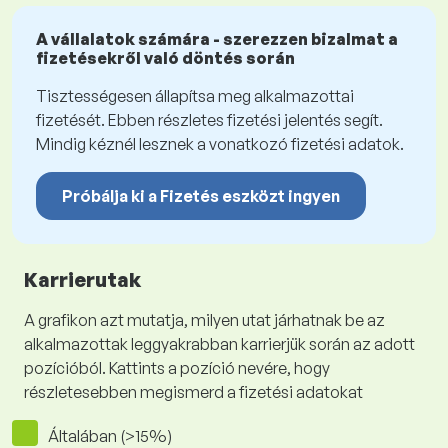
A vállalatok számára - szerezzen bizalmat a
fizetésekről való döntés során
Tisztességesen állapítsa meg alkalmazottai
fizetését. Ebben részletes fizetési jelentés segít.
Mindig kéznél lesznek a vonatkozó fizetési adatok.
Próbálja ki a Fizetés eszközt ingyen
Karrierutak
A grafikon azt mutatja, milyen utat járhatnak be az
alkalmazottak leggyakrabban karrierjük során az adott
pozícióból. Kattints a pozíció nevére, hogy
részletesebben megismerd a fizetési adatokat
Általában (>15%)