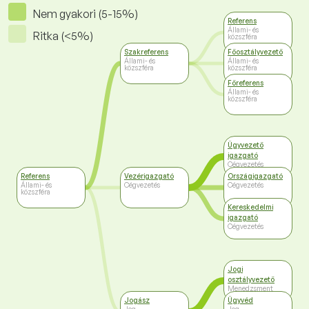
Nem gyakori (5-15%)
Referens
Állami- és
Ritka (<5%)
közszféra
Szakreferens
Főosztályvezető
Állami- és
Állami- és
közszféra
közszféra
Főreferens
Állami- és
közszféra
Ügyvezető
igazgató
Cégvezetés
Referens
Vezérigazgató
Országigazgató
Állami- és
Cégvezetés
Cégvezetés
közszféra
Kereskedelmi
igazgató
Cégvezetés
Jogi
osztályvezető
Menedzsment
Jogász
Ügyvéd