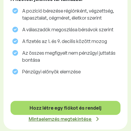
A pozíció bérezése régiónként, végzettség,
tapasztalat, cégméret, életkor szerint
A válaszadók megoszlása ​​bérsávok szerint
A fizetés az 1. és 9. decilis között mozog
Az összes megfigyelt nem pénzügyi juttatás
bontása
Pénzügyi előnyök elemzése
Hozz létre egy fiókot és rendelj
Mintaelemzés megtekintése