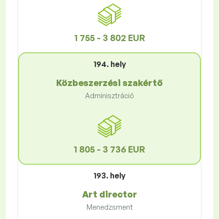
1 755 - 3 802 EUR
194. hely
Közbeszerzési szakértő
Adminisztráció
1 805 - 3 736 EUR
193. hely
Art director
Menedzsment