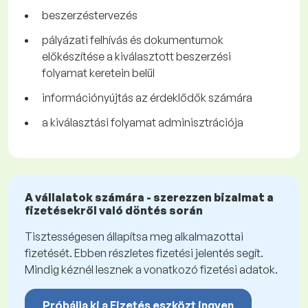
beszerzéstervezés
pályázati felhívás és dokumentumok
előkészítése a kiválasztott beszerzési
folyamat keretein belül
információnyújtás az érdeklődők számára
a kiválasztási folyamat adminisztrációja
A vállalatok számára - szerezzen bizalmat a
fizetésekről való döntés során
Tisztességesen állapítsa meg alkalmazottai
fizetését. Ebben részletes fizetési jelentés segít.
Mindig kéznél lesznek a vonatkozó fizetési adatok.
Próbálja ki a Fizetés eszközt ingyen