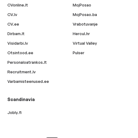
CVonline.lt
MojPosao
CV.lv
MojPosao.ba
CV.ee
Vrabotuvanje
Dirbam.lt
Hercul.hr
Visidarbi.lv
Virtual Valley
Otsintood.ee
Pulser
Personaloatrankos.lt
Recruitment.lv
Varbamisteenused.ee
Scandinavia
Jobly.fi