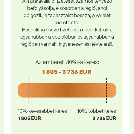
A munkavállaló fizetését számos tényező
befolyásolja, elsősorban a régió, ahol
dolgozik, a tapasztalat hossza, a vállalat
mérete stb.
Hasonlítsa össze fizetését másokkal, akik
ugyanabban a pozícióban és ugyanabban a
régióban vannak, ingyenesen és névtelenül.
Az emberek 80%-a keres:
1 805 - 3 736 EUR
10% kevesebbet keres
10% többet keres
1 805 EUR
3 736 EUR