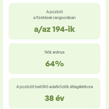
A pozíció
a fizetések rangsorában
a/az 194-ik
Nők aránya
64%
A pozíciót betöltő adatközlők átlagéletkora
38 év