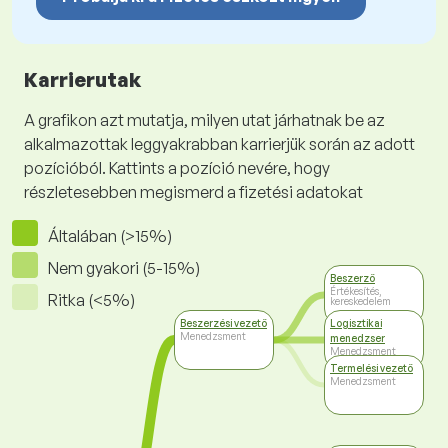
Karrierutak
A grafikon azt mutatja, milyen utat járhatnak be az
alkalmazottak leggyakrabban karrierjük során az adott
pozícióból. Kattints a pozíció nevére, hogy
részletesebben megismerd a fizetési adatokat
Általában (>15%)
Nem gyakori (5-15%)
Beszerző
Értékesítés,
Ritka (<5%)
kereskedelem
Beszerzési vezető
Logisztikai
Menedzsment
menedzser
Menedzsment
Termelési vezető
Menedzsment