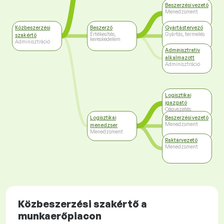
Beszerzési vezető
Menedzsment
Közbeszerzési
Beszerző
Gyártástervező
Értékesítés,
Gyártás, termelés
szakértő
kereskedelem
Adminisztráció
Adminisztratív
alkalmazott
Adminisztráció
Logisztikai
igazgató
Cégvezetés
Logisztikai
Beszerzési vezető
Menedzsment
menedzser
Menedzsment
Raktárvezető
Menedzsment
Közbeszerzési szakértő a
munkaerőpiacon