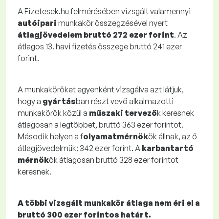
A Fizetesek.hu felmérésében vizsgált valamennyi
autóipari
munkakör összegzésével nyert
átlagjövedelem bruttó 272 ezer forint
. Az
átlagos 13. havi fizetés összege bruttó 241 ezer
forint.
A munkaköröket egyenként vizsgálva azt látjuk,
hogy a
gyártás
ban részt vevő alkalmazotti
munkakörök közül a
műszaki tervező
k keresnek
átlagosan a legtöbbet, bruttó 363 ezer forintot.
Második helyen a f
olyamatmérnök
ök állnak, az ő
átlagjövedelmük: 342 ezer forint. A
karbantartó
mérnök
ök átlagosan bruttó 328 ezer forintot
keresnek.
A többi vizsgált munkakör átlaga nem éri el a
bruttó 300 ezer forintos határt.