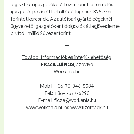
logisztikai igazgatóké 711 ezer forint, a termelési
igazgatói pozíciót betöltők átlagosan 825 ezer
forintot keresnek. Az autóipari gyártó cégeknél
ügyvezető igazgatóként dolgozók átlagjövedelme
bruttó 1 millió 267ezer forint.
--
További információk és interjú-lehetőség:
FICZA JÁNOS
, szóvivő
Workania.hu
Mobil: +36-70-346-5584
Tel.: +36-1-577-5290
E-mail: ficza@workania.hu
www.workania.hu és www.fizetesek.hu