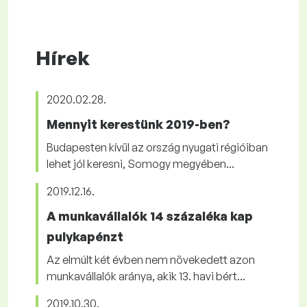
Hírek
2020.02.28.
Mennyit kerestünk 2019-ben?
Budapesten kívül az ország nyugati régióiban
lehet jól keresni, Somogy megyében...
2019.12.16.
A munkavállalók 14 százaléka kap
pulykapénzt
Az elmúlt két évben nem növekedett azon
munkavállalók aránya, akik 13. havi bért...
2019.10.30.