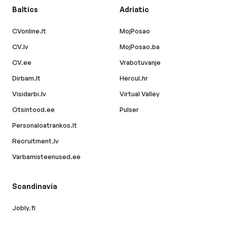
Baltics
Adriatic
CVonline.lt
MojPosao
CV.lv
MojPosao.ba
CV.ee
Vrabotuvanje
Dirbam.lt
Hercul.hr
Visidarbi.lv
Virtual Valley
Otsintood.ee
Pulser
Personaloatrankos.lt
Recruitment.lv
Varbamisteenused.ee
Scandinavia
Jobly.fi