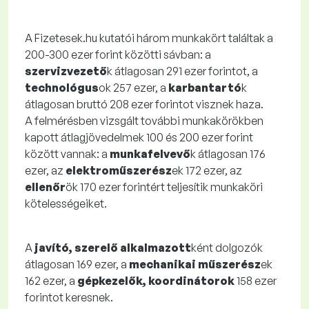
A Fizetesek.hu kutatói három munkakört találtak a
200-300 ezer forint közötti sávban: a
szervizvezető
k átlagosan 291 ezer forintot, a
technológus
ok 257 ezer, a
karbantartó
k
átlagosan bruttó 208 ezer forintot visznek haza.
A felmérésben vizsgált további munkakörökben
kapott átlagjövedelmek 100 és 200 ezer forint
között vannak: a
munkafelvevő
k átlagosan 176
ezer, az
elektroműszerész
ek 172 ezer, az
ellenőr
ök 170 ezer forintért teljesítik munkaköri
kötelességeiket.
A
javító, szerelő alkalmazott
ként dolgozók
átlagosan 169 ezer, a
mechanikai műszerész
ek
162 ezer, a
gépkezelők, koordinátorok
158 ezer
forintot keresnek.