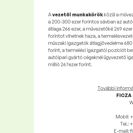
A
vezetői munkakörök
közül a műveze
a 200-300 ezer forintos sávban az autó-
átlaga 266 ezer, a művezetőké 269 ezer
forintot vihetnek haza, a termelésvezet
műszaki igazgatók átlagjövedelme 680 ez
forint, a termelési igazgatói pozíciót b
autóipari gyártó cégeknél ügyvezető ig
millió 267ezer forint.
További informác
FICZA
W
Mobil: 
Tel.:
E-mail: 