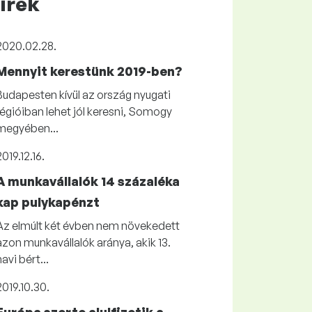
írek
2020.02.28.
Mennyit kerestünk 2019-ben?
Budapesten kívül az ország nyugati
régióiban lehet jól keresni, Somogy
megyében...
2019.12.16.
A munkavállalók 14 százaléka
kap pulykapénzt
Az elmúlt két évben nem növekedett
azon munkavállalók aránya, akik 13.
havi bért...
2019.10.30.