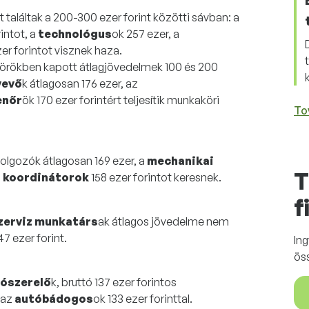
találtak a 200-300 ezer forint közötti sávban: a
intot, a
technológus
ok 257 ezer, a
er forintot visznek haza.
örökben kapott átlagjövedelmek 100 és 200
vevő
k átlagosan 176 ezer, az
enőr
ök 170 ezer forintért teljesítik munkaköri
To
olgozók átlagosan 169 ezer, a
mechanikai
T
, koordinátorok
158 ezer forintot keresnek.
f
zerviz munkatárs
ak átlagos jövedelme nem
47 ezer forint.
In
ös
ószerelő
k, bruttó 137 ezer forintos
s az
autóbádogos
ok 133 ezer forinttal.