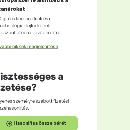
Európa szerte alulfizetik a
tanárokat
Digitális korban élünk és a
technológiai fejlődésnek
köszönhetően a jövőben átér...
vábbi cikkek megjelenítése
isztességes
a
izetése?
gyenes
személyre szabott fizetési
szehasonlítás.
Hasonlítsa össze bérét