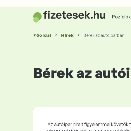
Pozíciók 
Főoldal
Hírek
Bérek az autóiparban
Bérek az autó
Az autóipar híreit figyelemmel követők 