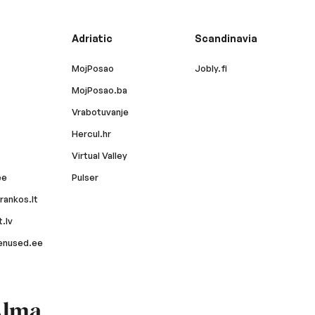
Adriatic
Scandinavia
MojPosao
Jobly.fi
MojPosao.ba
Vrabotuvanje
Hercul.hr
Virtual Valley
ee
Pulser
rankos.lt
.lv
enused.ee