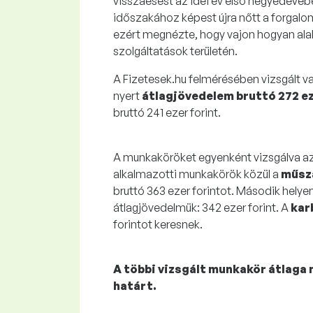
visszaesést az idei év első negyedévébe
időszakához képest újra nőtt a forgalo
ezért megnézte, hogy vajon hogyan alak
szolgáltatások területén.
A Fizetesek.hu felmérésében vizsgált 
nyert
átlagjövedelem bruttó 272 ez
bruttó 241 ezer forint.
A munkaköröket egyenként vizsgálva azt
alkalmazotti munkakörök közül a
műsz
bruttó 363 ezer forintot. Második helyen
átlagjövedelmük: 342 ezer forint. A
kar
forintot keresnek.
A többi vizsgált munkakör átlaga n
határt.