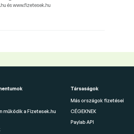
hu és www.fizetesek.hu
mentumok
Társaságok
Más országok fizetései
 működik a Fizetesek.hu
CÉGEKNEK
Paylab API
k