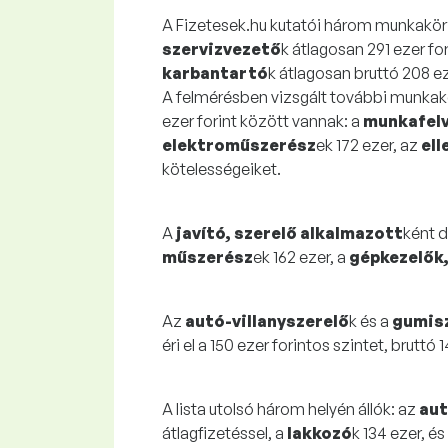
A Fizetesek.hu kutatói három munkakört 
szervizvezető
k átlagosan 291 ezer for
karbantartó
k átlagosan bruttó 208 ez
A felmérésben vizsgált további munkak
ezer forint között vannak: a
munkafel
elektroműszerész
ek 172 ezer, az
ell
kötelességeiket.
A
javító, szerelő alkalmazott
ként d
műszerész
ek 162 ezer, a
gépkezelők
Az
autó-villanyszerelő
k és a
gumis
éri el a 150 ezer forintos szintet, bruttó 1
A lista utolsó három helyén állók: az
aut
átlagfizetéssel, a
lakkozó
k 134 ezer, é