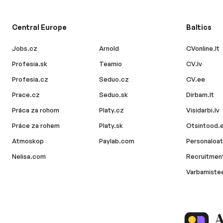
Central Europe
Baltics
Jobs.cz
Arnold
CVonline.lt
Profesia.sk
Teamio
CV.lv
Profesia.cz
Seduo.cz
CV.ee
Prace.cz
Seduo.sk
Dirbam.lt
Práca za rohom
Platy.cz
Visidarbi.lv
Práce za rohem
Platy.sk
Otsintood.
Atmoskop
Paylab.com
Personaloat
Nelisa.com
Recruitment
Varbamiste