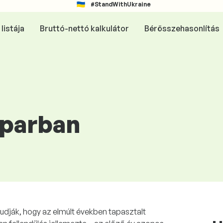
#StandWithUkraine
listája
Bruttó-nettó kalkulátor
Bérösszehasonlítás
iparban
tudják, hogy az elmúlt években tapasztalt