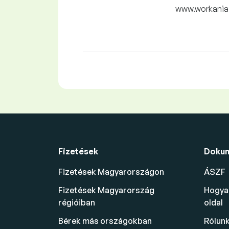
www.workania.
Fizetések
Doku
Fizetések Magyarországon
ÁSZF
Fizetések Magyarország
Hogyan
régióiban
oldal
Bérek más országokban
Rólun