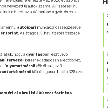
H
n fellendülés jellemezte – az előző év azonos
mba helyezett új autók száma. A Fizetesek.hu
ulnak a bérek az autóiparban a gyártás és a
valamennyi
autóipari
munkakör összegzésével
er forint
. Az átlagos 13. havi fizetés összege
 látjuk, hogy a
gyártás
ban részt vevő
aki tervező
k keresnek átlagosan a legtöbbet,
 a f
olyamatmérnök
ök állnak, az ő
bantartó mérnök
ök átlagosan bruttó 328 ezer
em éri el a bruttó 300 ezer forintos