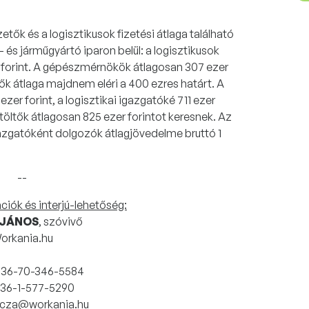
tők és a logisztikusok fizetési átlaga található
 és járműgyártó iparon belül: a logisztikusok
 forint. A gépészmérnökök átlagosan 307 ezer
ők átlaga majdnem eléri a 400 ezres határt. A
er forint, a logisztikai igazgatóké 711 ezer
etöltők átlagosan 825 ezer forintot keresnek. Az
azgatóként dolgozók átlagjövedelme bruttó 1
--
iók és interjú-lehetőség:
 JÁNOS
, szóvivő
orkania.hu
+36-70-346-5584
 +36-1-577-5290
ficza@workania.hu