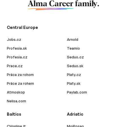
Alma Career
family.
Central Europe
Jobs.cz
Arnold
Profesia.sk
Teamio
Profesia.cz
Seduo.cz
Prace.cz
Seduo.sk
Práca za rohom
Platy.cz
Práce za rohem
Platy.sk
Atmoskop
Paylab.com
Nelisa.com
Baltics
Adriatic
CVonline.lt
MojPosao