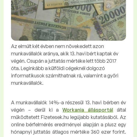
Az elmúlt két évben nem növekedett azon
munkavállalók aránya, akik 13. havi bért kaptak év
végén. Csupán a juttatás mértéke lett több 2017
óta. Leginkább a külföldi cégeknél dolgozó
informatikusok számíthatnak rá, valamint a győri
munkavállalók.
A munkavállalók 14%-a részesül 13. havi bérben év
végén – derül ki a
Workania állásportál
által
működtetett Fizetesek.hu legújabb kutatásából. Az
online bérfelmérés eredményei alapján a plusz egy
hónapnyi juttatás átlagos mértéke 360 ezer forint.