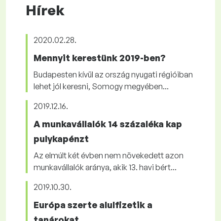
Hírek
2020.02.28.
Mennyit kerestünk 2019-ben?
Budapesten kívül az ország nyugati régióiban
lehet jól keresni, Somogy megyében...
2019.12.16.
A munkavállalók 14 százaléka kap
pulykapénzt
Az elmúlt két évben nem növekedett azon
munkavállalók aránya, akik 13. havi bért...
2019.10.30.
Európa szerte alulfizetik a
tanárokat