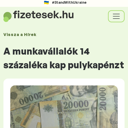
#StandWithUkraine
Vissza a
Hírek
A munkavállalók 14
százaléka kap pulykapénzt