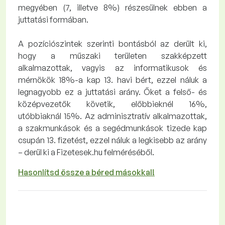
megyében (7, illetve 8%) részesülnek ebben a
juttatási formában.
A pozíciószintek szerinti bontásból az derült ki,
hogy a műszaki területen szakképzett
alkalmazottak, vagyis az informatikusok és
mérnökök 18%-a kap 13. havi bért, ezzel náluk a
legnagyobb ez a juttatási arány. Őket a felső- és
középvezetők követik, előbbieknél 16%,
utóbbiaknál 15%. Az adminisztratív alkalmazottak,
a szakmunkások és a segédmunkások tizede kap
csupán 13. fizetést, ezzel náluk a legkisebb az arány
– derül ki a Fizetesek.hu felméréséből.
Hasonlítsd össze a béred másokkal!