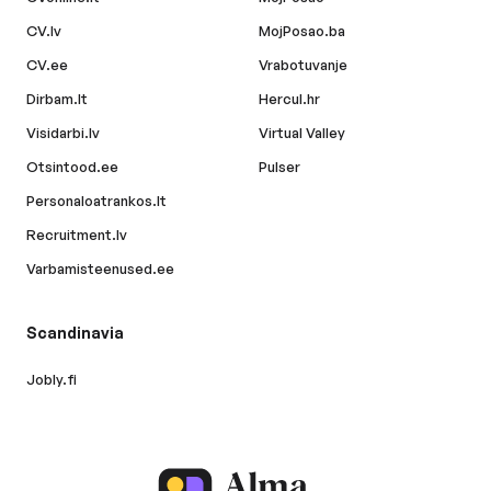
CV.lv
MojPosao.ba
CV.ee
Vrabotuvanje
Dirbam.lt
Hercul.hr
Visidarbi.lv
Virtual Valley
Otsintood.ee
Pulser
Personaloatrankos.lt
Recruitment.lv
Varbamisteenused.ee
Scandinavia
Jobly.fi