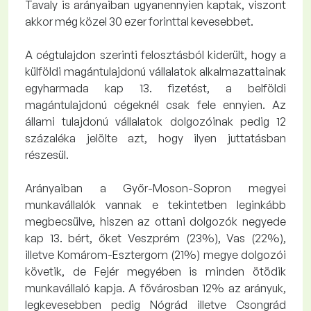
Tavaly is arányaiban ugyanennyien kaptak, viszont
akkor még közel 30 ezer forinttal kevesebbet.
A cégtulajdon szerinti felosztásból kiderült, hogy a
külföldi magántulajdonú vállalatok alkalmazattainak
egyharmada kap 13. fizetést, a belföldi
magántulajdonú cégeknél csak fele ennyien. Az
állami tulajdonú vállalatok dolgozóinak pedig 12
százaléka jelölte azt, hogy ilyen juttatásban
részesül.
Arányaiban a Győr-Moson-Sopron megyei
munkavállalók vannak e tekintetben leginkább
megbecsülve, hiszen az ottani dolgozók negyede
kap 13. bért, őket Veszprém (23%), Vas (22%),
illetve Komárom-Esztergom (21%) megye dolgozói
követik, de Fejér megyében is minden ötödik
munkavállaló kapja. A fővárosban 12% az arányuk,
legkevesebben pedig Nógrád illetve Csongrád