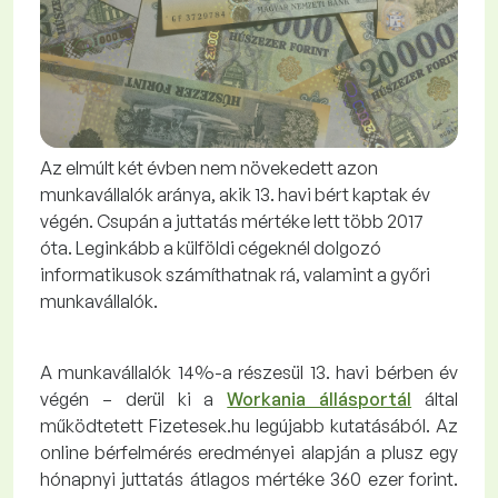
Az elmúlt két évben nem növekedett azon
munkavállalók aránya, akik 13. havi bért kaptak év
végén. Csupán a juttatás mértéke lett több 2017
óta. Leginkább a külföldi cégeknél dolgozó
informatikusok számíthatnak rá, valamint a győri
munkavállalók.
A munkavállalók 14%-a részesül 13. havi bérben év
végén – derül ki a
Workania állásportál
által
működtetett Fizetesek.hu legújabb kutatásából. Az
online bérfelmérés eredményei alapján a plusz egy
hónapnyi juttatás átlagos mértéke 360 ezer forint.