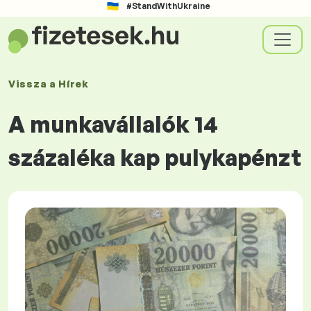
#StandWithUkraine
Vissza a
Hírek
A munkavállalók 14
százaléka kap pulykapénzt