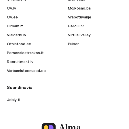
CV.lv
MojPosao.ba
CV.ee
Vrabotuvanje
Dirbam.lt
Hercul.hr
Visidarbi.lv
Virtual Valley
Otsintood.ee
Pulser
Personaloatrankos.lt
Recruitment.lv
Varbamisteenused.ee
Scandinavia
Jobly.fi