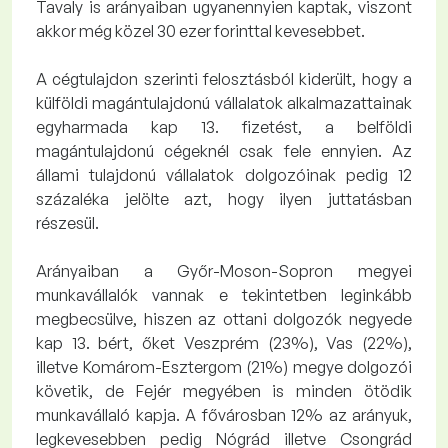
Tavaly is arányaiban ugyanennyien kaptak, viszont
akkor még közel 30 ezer forinttal kevesebbet.
A cégtulajdon szerinti felosztásból kiderült, hogy a
külföldi magántulajdonú vállalatok alkalmazattainak
egyharmada kap 13. fizetést, a belföldi
magántulajdonú cégeknél csak fele ennyien. Az
állami tulajdonú vállalatok dolgozóinak pedig 12
százaléka jelölte azt, hogy ilyen juttatásban
részesül.
Arányaiban a Győr-Moson-Sopron megyei
munkavállalók vannak e tekintetben leginkább
megbecsülve, hiszen az ottani dolgozók negyede
kap 13. bért, őket Veszprém (23%), Vas (22%),
illetve Komárom-Esztergom (21%) megye dolgozói
követik, de Fejér megyében is minden ötödik
munkavállaló kapja. A fővárosban 12% az arányuk,
legkevesebben pedig Nógrád illetve Csongrád