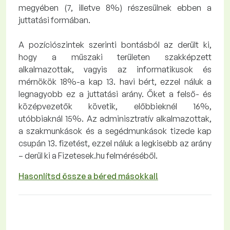
megyében (7, illetve 8%) részesülnek ebben a
juttatási formában.
A pozíciószintek szerinti bontásból az derült ki,
hogy a műszaki területen szakképzett
alkalmazottak, vagyis az informatikusok és
mérnökök 18%-a kap 13. havi bért, ezzel náluk a
legnagyobb ez a juttatási arány. Őket a felső- és
középvezetők követik, előbbieknél 16%,
utóbbiaknál 15%. Az adminisztratív alkalmazottak,
a szakmunkások és a segédmunkások tizede kap
csupán 13. fizetést, ezzel náluk a legkisebb az arány
– derül ki a Fizetesek.hu felméréséből.
Hasonlítsd össze a béred másokkal!