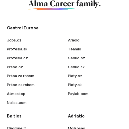
Alma Career
family.
Central Europe
Jobs.cz
Arnold
Profesia.sk
Teamio
Profesia.cz
Seduo.cz
Prace.cz
Seduo.sk
Práca za rohom
Platy.cz
Práce za rohem
Platy.sk
Atmoskop
Paylab.com
Nelisa.com
Baltics
Adriatic
CVonline.lt
MojPosao