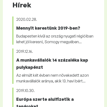
Hírek
2020.02.28.
Mennyit kerestünk 2019-ben?
Budapesten kívül az ország nyugati régióiban
lehet jól keresni, Somogy megyében...
2019.12.16.
A munkavállalók 14 százaléka kap
pulykapénzt
Az elmúlt két évben nem növekedett azon
munkavállalók aránya, akik 13. havi bért...
2019.10.30.
Európa szerte alulfizetik a
tanárokat